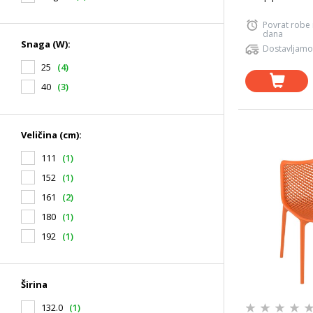
Povrat robe
dana
Snaga (W):
Dostavljamo
25
(4)
40
(3)
Veličina (cm):
111
(1)
152
(1)
161
(2)
180
(1)
192
(1)
Širina
132.0
(1)