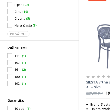
Bijela
(22)
Crna
(19)
Crvena
(5)
Narančasta
(3)
PRIKAŽI VIŠE
Dužina (cm):
111
(1)
152
(1)
161
(2)
180
(1)
SIESTA vrtna 
192
(1)
XL – siva
19
229,00 KM
Garancija:
Brand: Siest
10 god
(1)
Tip proizvoda