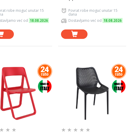
vrat robe moguć unutar 15
Povrat robe moguć unutar 15
na
dana
stavljamo već od
18.08.2026
Dostavljamo već od
18.08.2026