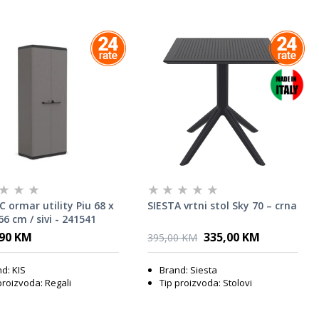
C ormar utility Piu 68 x
SIESTA vrtni stol Sky 70 – crna
66 cm / sivi - 241541
,90 KM
335,00 KM
395,00 KM
d: KIS
Brand: Siesta
proizvoda: Regali
Tip proizvoda: Stolovi