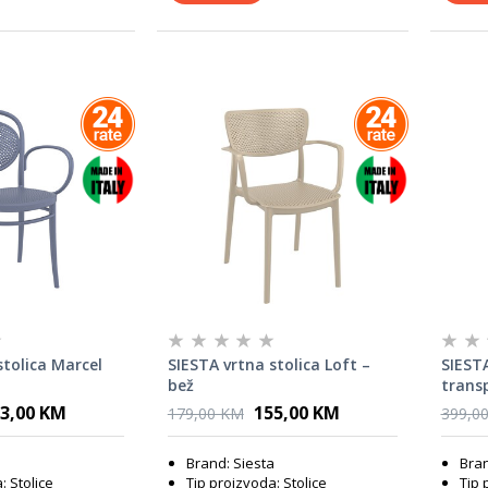
stolica Marcel
SIESTA vrtna stolica Loft –
SIESTA
bež
trans
teras
3,00 KM
155,00 KM
179,00 KM
399,0
a
Brand: Siesta
Bran
: Stolice
Tip proizvoda: Stolice
Tip 