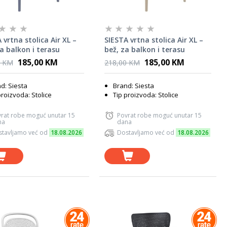
 vrtna stolica Air XL –
SIESTA vrtna stolica Air XL –
za balkon i terasu
bež, za balkon i terasu
185,00 KM
185,00 KM
0 KM
218,00 KM
d: Siesta
Brand: Siesta
proizvoda: Stolice
Tip proizvoda: Stolice
rat robe moguć unutar 15
Povrat robe moguć unutar 15
na
dana
tavljamo već od
18.08.2026
Dostavljamo već od
18.08.2026