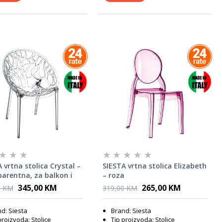
 vrtna stolica Crystal –
SIESTA vrtna stolica Elizabeth
parentna, za balkon i
– roza
u
345,00 KM
265,00 KM
0 KM
319,00 KM
d: Siesta
Brand: Siesta
proizvoda: Stolice
Tip proizvoda: Stolice