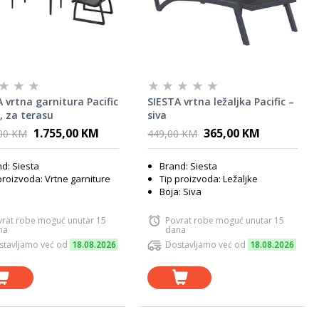
 vrtna garnitura Pacific
SIESTA vrtna ležaljka Pacific –
, za terasu
siva
1.755,00 KM
365,00 KM
,00 KM
449,00 KM
d: Siesta
Brand: Siesta
proizvoda: Vrtne garniture
Tip proizvoda: Ležaljke
Boja: Siva
vrat robe moguć unutar 15
Povrat robe moguć unutar 15
na
dana
stavljamo već od
18.08.2026
Dostavljamo već od
18.08.2026