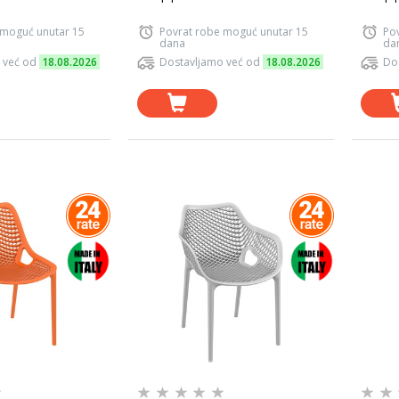
 moguć unutar 15
Povrat robe moguć unutar 15
Po
dana
da
 već od
18.08.2026
Dostavljamo već od
18.08.2026
Do