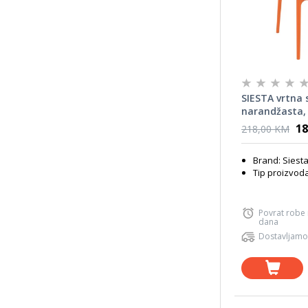
SIESTA vrtna s
narandžasta, 
terasu
18
218,00 KM
Brand: Siest
Tip proizvoda
Povrat robe
dana
Dostavljamo