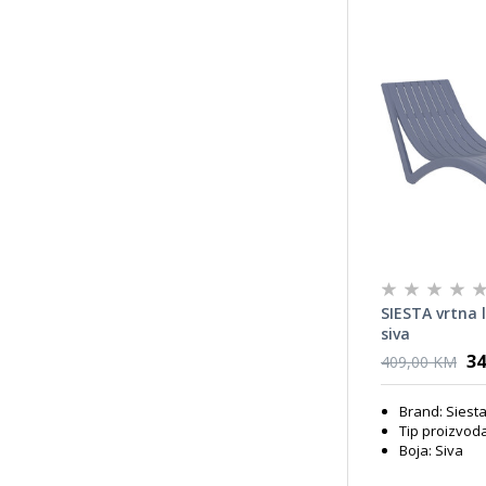
SIESTA vrtna l
siva
34
409,00 KM
Brand: Siest
Tip proizvoda
Boja: Siva