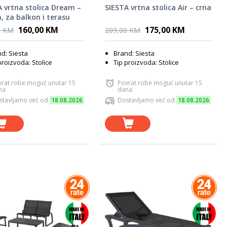
 vrtna stolica Dream –
SIESTA vrtna stolica Air – crna
, za balkon i terasu
160,00 KM
175,00 KM
0 KM
209,00 KM
d: Siesta
Brand: Siesta
proizvoda: Stolice
Tip proizvoda: Stolice
vrat robe moguć unutar 15
Povrat robe moguć unutar 15
na
dana
stavljamo već od
18.08.2026
Dostavljamo već od
18.08.2026