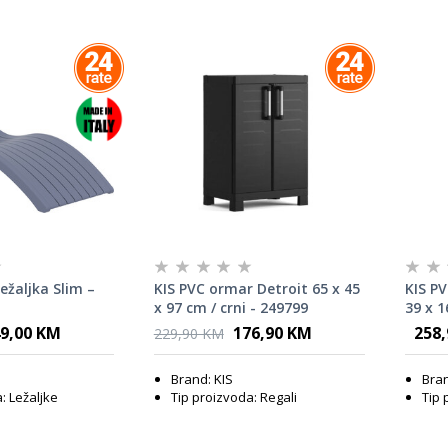
ežaljka Slim –
KIS PVC ormar Detroit 65 x 45
KIS PV
x 97 cm / crni - 249799
39 x 1
9,00 KM
176,90 KM
258
229,90 KM
a
Brand: KIS
Bran
: Ležaljke
Tip proizvoda: Regali
Tip 