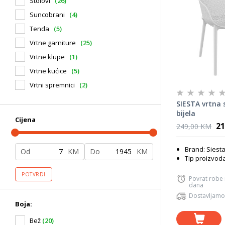
Stolovi
(26)
Suncobrani
(4)
Tenda
(5)
Vrtne garniture
(25)
Vrtne klupe
(1)
Vrtne kućice
(5)
Vrtni spremnici
(2)
SIESTA vrtna 
bijela
Cijena
21
249,00 KM
Brand: Siest
Od
KM
Do
KM
Tip proizvoda
POTVRDI
Povrat robe
dana
Dostavljamo
Boja:
Bež
(20)