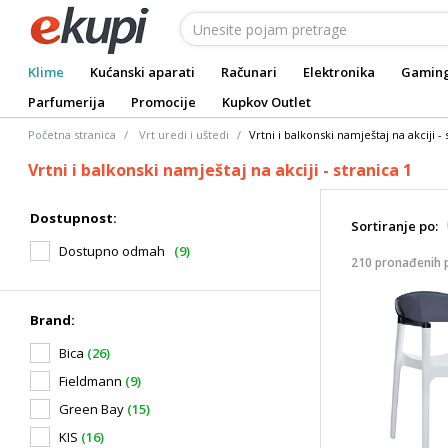
Klime
Kućanski aparati
Računari
Elektronika
Gamin
Parfumerija
Promocije
Kupkov Outlet
Početna stranica
Vrt uredi i uštedi
Vrtni i balkonski namještaj na akciji - 
Vrtni i balkonski namještaj na akciji - stranica 1
Dostupnost:
Sortiranje po:
Dostupno odmah
(9)
210 pronađenih 
Brand:
Bica
(26)
Fieldmann
(9)
Green Bay
(15)
KIS
(16)