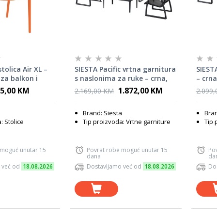
tolica Air XL –
SIESTA Pacific vrtna garnitura
SIESTA
za balkon i
s naslonima za ruke – crna,
– crna
za terasu
5,00 KM
1.872,00 KM
2.169,00 KM
2.099
a
Brand: Siesta
Bran
: Stolice
Tip proizvoda: Vrtne garniture
Tip 
 moguć unutar 15
Povrat robe moguć unutar 15
Po
dana
da
 već od
18.08.2026
Dostavljamo već od
18.08.2026
Do