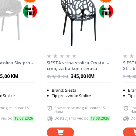
stolica Sky pro –
SIESTA vrtna stolica Crystal –
SIESTA
crna, za balkon i terasu
XL – b
5,00 KM
345,00 KM
399,00 KM
229,0
a
Brand: Siesta
Bran
: Stolice
Tip proizvoda: Stolice
Tip 
 moguć unutar 15
Povrat robe moguć unutar 15
Po
dana
da
 već od
18.08.2026
Dostavljamo već od
18.08.2026
Do