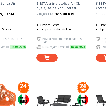
tolica Air –
SIESTA vrtna stolica Air XL –
SIESTA
bijela, za balkon i terasu
crvena
5,00 KM
185,00 KM
218,00 KM
189,0
a
Brand: Siesta
Bran
: Stolice
Tip proizvoda: Stolice
Tip 
 moguć unutar 15
Povrat robe moguć unutar 15
Po
dana
da
 već od
18.08.2026
Dostavljamo već od
18.08.2026
Do