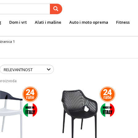
g
Dom i vrt
Alati i mašine
Auto i moto oprema
Fitness
stranica 1
proizvoda