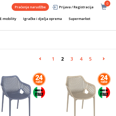
0
Praćenje narudžbe
Prijava / Registracija
E-mobility
Igračke i dječja oprema
Supermarket
1
2
3
4
5