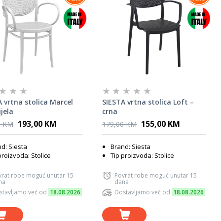
 vrtna stolica Marcel
SIESTA vrtna stolica Loft –
ijela
crna
193,00 KM
155,00 KM
0 KM
179,00 KM
d: Siesta
Brand: Siesta
proizvoda: Stolice
Tip proizvoda: Stolice
vrat robe moguć unutar 15
Povrat robe moguć unutar 15
na
dana
stavljamo već od
18.08.2026
Dostavljamo već od
18.08.2026