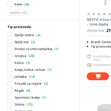
Keter
(26)
PRIKAŽI VIŠE
SIESTA vrtna 
– crno-bijela
Tip proizvoda:
21
255,00 KM
Dječje stolice
(3)
Brand: Siesta
Dječji stol
(2)
Tip proizvoda
Dodaci za vrtni namještaj
(1)
Gnojiva
(20)
Povrat robe
dana
Kolica
(2)
Dostavljamo
Kutije, kolica i ormari
(7)
Ležaljke
(14)
Posude za cvijeće
(2)
Regali
(8)
Spremnici i kutije
(1)
Stolice
(75)