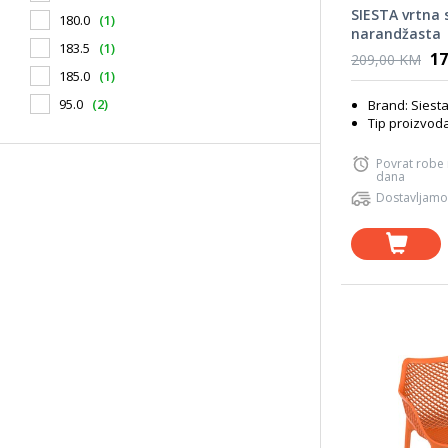
SIESTA vrtna s
180.0
(1)
narandžasta
183.5
(1)
17
209,00 KM
185.0
(1)
95.0
(2)
Brand: Siest
Tip proizvoda
Povrat robe
dana
Dostavljamo