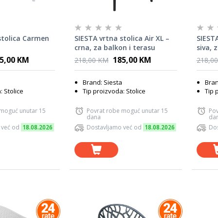
stolica Carmen
SIESTA vrtna stolica Air XL –
SIESTA
crna, za balkon i terasu
siva, 
5,00 KM
185,00 KM
218,00 KM
218,0
Brand: Siesta
Bran
: Stolice
Tip proizvoda: Stolice
Tip 
 moguć unutar 15
Povrat robe moguć unutar 15
Pov
dana
da
 već od
18.08.2026
Dostavljamo već od
18.08.2026
Dos