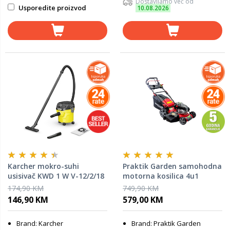
Dostavljamo već od
Usporedite proizvod
10.08.2026
Karcher mokro-suhi
Praktik Garden samohodna
usisivač KWD 1 W V-12/2/18
motorna kosilica 4u1
PG65147
174,90 KM
749,90 KM
146,90 KM
579,00 KM
Brand: Karcher
Brand: Praktik Garden