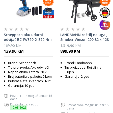
Scheppach aku udarni
LANDMANN roštilj na ugalj
odvijač BC-IW350-X 370 Nm
Smoker Vinson 200 82 x 128
1/2” BRUSHLESS - SOLO
x 149 cm – model 11422
169,90 KM
1.319,90 KM
139,90 KM
899,90 KM
Brand: Scheppach
Brand: Landmann
Tip proizvoda: Aku odvijači
Tip proizvoda: Roštilji na
Napon akumulatora: 20 V
ugljen
Broj baterija u paketu: 0 kom
Garancija: 2 god
Prihvat alata: kvadratni 1/2"
Garancija: 10 god
Povrat robe moguć unutar 15
dana
Dostavljamo već od
Povrat robe moguć unutar 15
10.08.2026
dana