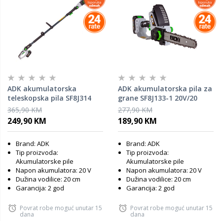
ADK akumulatorska
ADK akumulatorska pila za
teleskopska pila SF8J314
grane SF8J133-1 20V/20
20V/20
365,90 KM
277,90 KM
249,90 KM
189,90 KM
Brand: ADK
Brand: ADK
Tip proizvoda:
Tip proizvoda:
Akumulatorske pile
Akumulatorske pile
Napon akumulatora: 20 V
Napon akumulatora: 20 V
Dužina vodilice: 20 cm
Dužina vodilice: 20 cm
Garancija: 2 god
Garancija: 2 god
Povrat robe moguć unutar 15
Povrat robe moguć unutar 15
dana
dana