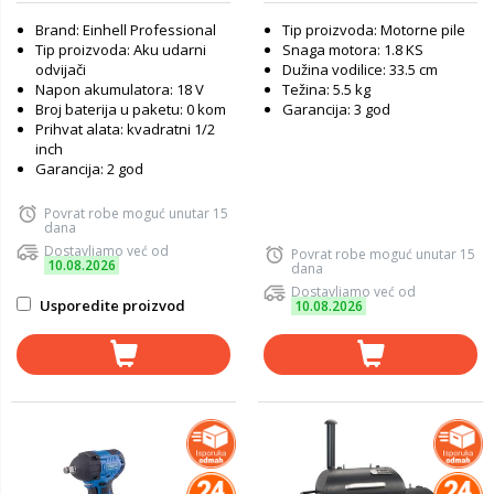
Brand: Einhell Professional
Tip proizvoda: Motorne pile
Tip proizvoda: Aku udarni
Snaga motora: 1.8 KS
odvijači
Dužina vodilice: 33.5 cm
Napon akumulatora: 18 V
Težina: 5.5 kg
Broj baterija u paketu: 0 kom
Garancija: 3 god
Prihvat alata: kvadratni 1/2
inch
Garancija: 2 god
Povrat robe moguć unutar 15
dana
Dostavljamo već od
Povrat robe moguć unutar 15
10.08.2026
dana
Dostavljamo već od
Usporedite proizvod
10.08.2026