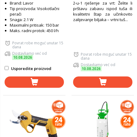
Brand: Lavor
2-u-1 rješenje za vrt: Želite li
Tip proizvoda: Visokotlačni
prštavu zabavu ispod tuša ili
perači
kvalitetni štap za učinkovito
Snaga: 2.1 W
zalijevanje biljaka – vrtni tuš...
Maximalni pritisak: 150 bar
Maks. radni protok: 450 l/h
Povrat robe moguć unutar 15
dana
Dostavljamo već od
Povrat robe moguć unutar 15
10.08.2026
dana
Dostavljamo već od
Usporedite proizvod
10.08.2026