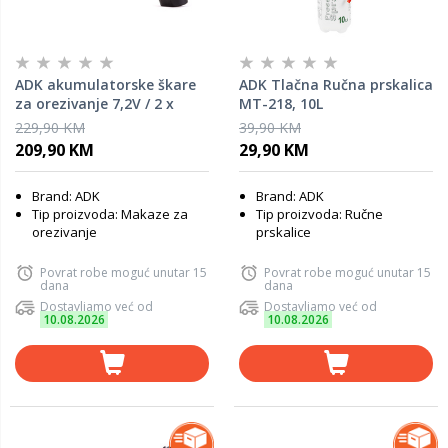
ADK akumulatorske škare
ADK Tlačna Ručna prskalica
za orezivanje 7,2V / 2 x
MT-218, 10L
baterija 4.0Ah
229,90 KM
39,90 KM
209,90 KM
29,90 KM
Brand: ADK
Brand: ADK
Tip proizvoda: Makaze za
Tip proizvoda: Ručne
orezivanje
prskalice
Povrat robe moguć unutar 15
Povrat robe moguć unutar 15
dana
dana
Dostavljamo već od
Dostavljamo već od
10.08.2026
10.08.2026