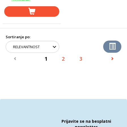
Sortiranje po:
1
2
3
Prijavite se na besplatni
newsletter