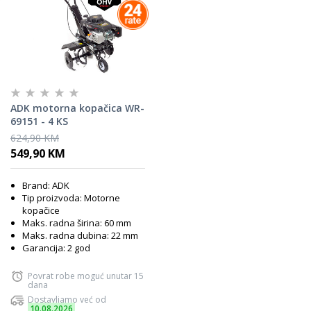
ADK motorna kopačica WR-
69151 - 4 KS
624,90 KM
549,90 KM
Brand: ADK
Tip proizvoda: Motorne
kopačice
Maks. radna širina: 60 mm
Maks. radna dubina: 22 mm
Garancija: 2 god
Povrat robe moguć unutar 15
dana
Dostavljamo već od
10.08.2026