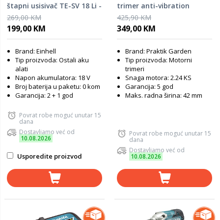
štapni usisivač TE-SV 18 Li -
trimer anti-vibration
SOLO
PG64505
269,00 KM
425,90 KM
199,00 KM
349,00 KM
Brand: Einhell
Brand: Praktik Garden
Tip proizvoda: Ostali aku
Tip proizvoda: Motorni
alati
trimeri
Napon akumulatora: 18 V
Snaga motora: 2.24 KS
Broj baterija u paketu: 0 kom
Garancija: 5 god
Garancija: 2 + 1 god
Maks. radna širina: 42 mm
Povrat robe moguć unutar 15
dana
Dostavljamo već od
Povrat robe moguć unutar 15
10.08.2026
dana
Dostavljamo već od
Usporedite proizvod
10.08.2026