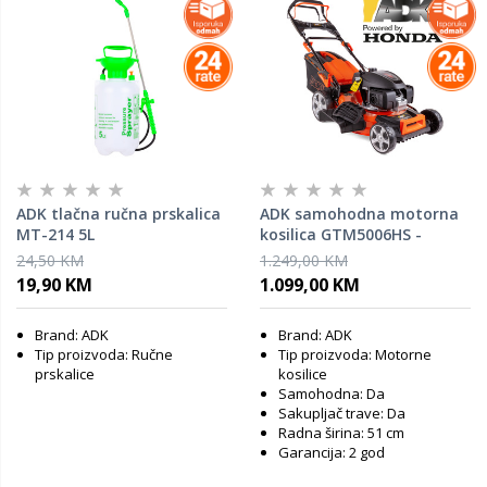
ADK tlačna ručna prskalica
ADK samohodna motorna
MT-214 5L
kosilica GTM5006HS -
HONDA GVC 170 motor, 166
24,50 KM
1.249,00 KM
cc, 3.6 KS / 51 cm
19,90 KM
1.099,00 KM
Brand: ADK
Brand: ADK
Tip proizvoda: Ručne
Tip proizvoda: Motorne
prskalice
kosilice
Samohodna: Da
Sakupljač trave: Da
Radna širina: 51 cm
Garancija: 2 god