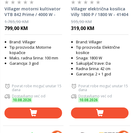
Villager motorni kultivator
Villager električna kosilica
VTB 842 Prime / 4000 W -
Villy 1800 P / 1800 W - 41404
57145
1.765,90 KM
595,90 KM
799,00 KM
319,00 KM
Brand: Villager
Brand: Villager
Tip proizvoda: Motorne
Tip proizvoda: Električne
kopačice
kosilice
Maks. radna širina: 100 mm
Snaga: 1800 W
Garancija: 3 god
Sakupljač trave: Da
Radna širina: 42 cm
Garancija: 2 + 1 god
Povrat robe moguć unutar 15
Povrat robe moguć unutar 15
dana
dana
Dostavljamo već od
Dostavljamo već od
10.08.2026
10.08.2026