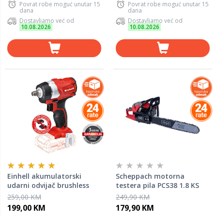
Povrat robe moguć unutar 15
Povrat robe moguć unutar 15
dana
dana
Dostavljamo već od
Dostavljamo već od
10.08.2026
10.08.2026
Einhell akumulatorski
Scheppach motorna
udarni odvijač brushless
testera pila PCS38 1.8 KS
TP-CW 18 Li - SOLO
259,00 KM
249,90 KM
199,00 KM
179,90 KM