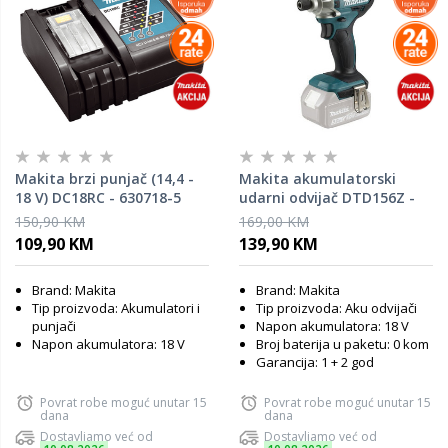
Makita brzi punjač (14,4 -
Makita akumulatorski
18 V) DC18RC - 630718-5
udarni odvijač DTD156Z -
SAMO ALAT
150,90 KM
169,00 KM
109,90 KM
139,90 KM
Brand: Makita
Brand: Makita
Tip proizvoda: Akumulatori i
Tip proizvoda: Aku odvijači
punjači
Napon akumulatora: 18 V
Napon akumulatora: 18 V
Broj baterija u paketu: 0 kom
Garancija: 1 + 2 god
Povrat robe moguć unutar 15
Povrat robe moguć unutar 15
dana
dana
Dostavljamo već od
Dostavljamo već od