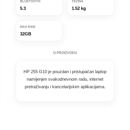
BLUETOOTH
TEŽINA
5.3
1.52 kg
MAX RAM
32GB
O PROIZVODU
HP 255 G10 je pouzdan i pristupačan laptop
namijenjen svakodnevnom radu, internet
pretraživanju i kancelarijskim aplikacijama.