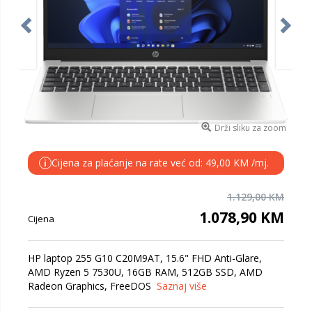
Drži sliku za zoom
Cijena za plaćanje na rate već od: 49,00 KM /mj.
i
1.129,00 KM
1.078,90 KM
Cijena
HP laptop 255 G10 C20M9AT, 15.6" FHD Anti-Glare,
AMD Ryzen 5 7530U, 16GB RAM, 512GB SSD, AMD
Radeon Graphics, FreeDOS
Saznaj više