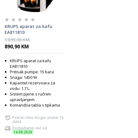
KRUPS aparat za kafu
EA811810
1.099,00 KM
890,90 KM
KRUPS aparat za kafu
EA811810
Pritisak pumpe: 15 bara
Snaga: 1450 W
Kapacitet rezervoara za
vodu: 1.7 L
Sistem pjene s ručnim
upravljanjem
Komandna tabla s tipkama
Povrat robe moguć unutar 15
dana
Dostavljamo već od
14.08.2026