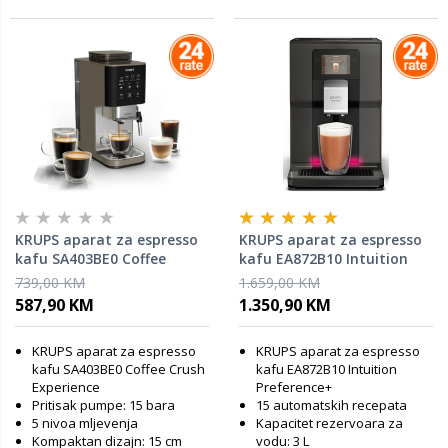
KRUPS aparat za espresso
KRUPS aparat za espresso
kafu SA403BE0 Coffee
kafu EA872B10 Intuition
Crush Experience,
Preference+ automatski,
739,00 KM
1.659,00 KM
poluautomatski
1450 W, Quattro Force
587,90 KM
1.350,90 KM
tehnologija
KRUPS aparat za espresso
KRUPS aparat za espresso
kafu SA403BE0 Coffee Crush
kafu EA872B10 Intuition
Experience
Preference+
Pritisak pumpe: 15 bara
15 automatskih recepata
5 nivoa mljevenja
Kapacitet rezervoara za
Kompaktan dizajn: 15 cm
vodu: 3 L