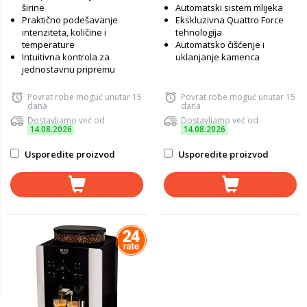
širine
Automatski sistem mlijeka
Praktično podešavanje
Ekskluzivna Quattro Force
intenziteta, količine i
tehnologija
temperature
Automatsko čišćenje i
Intuitivna kontrola za
uklanjanje kamenca
jednostavnu pripremu
Povrat robe moguć unutar 15
Povrat robe moguć unutar 15
dana
dana
Dostavljamo već od
Dostavljamo već od
14.08.2026
14.08.2026
Usporedite proizvod
Usporedite proizvod