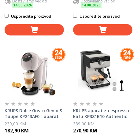
Dostavljamo već od
Dostavljamo već od
14.08.2026
14.08.2026
Usporedite proizvod
Usporedite proizvod
KRUPS Dolce Gusto Genio S
KRUPS aparat za espresso
Taupe KP243AF0 - aparat
kafu XP381B10 Authentic
za kafu
C40, ručni, sivi
239,00 KM
339,00 KM
182,90 KM
270,90 KM