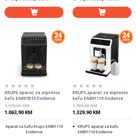
KRUPS aparat za espresso
KRUPS aparat za espresso
kafu EA897B10 Evidence
kafu EA891110 Evidence
automatski, crni
automatski, bijeli
1.199,00 KM
1.789,00 KM
1.063,90 KM
1.329,90 KM
Aparat za kafu Krups EA891110
KRUPS aparat za kafu
Evidence
EA891110 Evidence