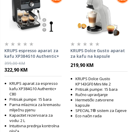
KRUPS espresso aparat za
KRUPS Dolce Gusto aparat
kafu XP384G10 Authentic+
za kafu na kapsule
C80, ručni, tamno sivi
KP143GF0 Mini Me 2, Arctic
399,00 KM
219,90 KM
Grey
322,90 KM
KRUPS Dolce Gusto
KRUPS aparat za espresso
KP143GF0 Mini Me 2
kafu XP384G10 Authentic+
Pritisak pumpe: 15 bara
C80
Ručno upravljanje
Pritisak pumpe: 15 bara
Hermetički zatvorene
Parna mlaznica za kremastu
kapsule
mliječnu pjenu
SPECIAL.T® sistem za čajeve
Kapacitet rezervoara za
Eco način rada
vodu: 2 L
Intuitivna prednja kontrolna
ploča