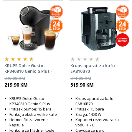
KRUPS Dolce Gusto
Krups aparat za kafu
KP340810 Genio S Plus -
EA810B70
aparat za kafu
249,00 KM
871,00 KM
219,90 KM
519,90 KM
KRUPS Dolce Gusto
Krups aparat za kafu
KP340810 Genio S Plus
EA810B70
Pritisak pumpe: 15 bara
Pritisak: 15 bara
Funkcija ekstra velike kafe
Snaga: 1450 W
Hermetički zatvorene
Kapacitet rezervoara za
kapsule
vodu: 1.7 L
Funkcija za hladne i tople
Cjevčica za paru