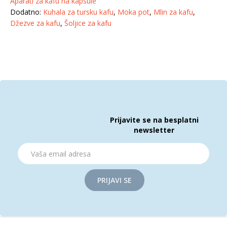
Aparati za kafu na kapsule
Dodatno:
Kuhala za tursku kafu
,
Moka pot
,
Mlin za kafu
,
Džezve za kafu
,
Šoljice za kafu
Prijavite se na besplatni
newsletter
PRIJAVI SE