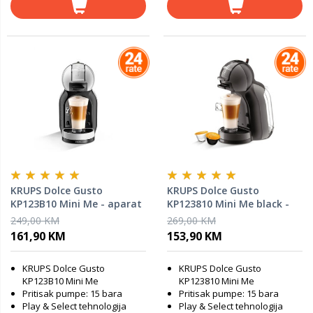
KRUPS Dolce Gusto
KRUPS Dolce Gusto
KP123B10 Mini Me - aparat
KP123810 Mini Me black -
za kafu
aparat za kafu
249,00 KM
269,00 KM
161,90 KM
153,90 KM
KRUPS Dolce Gusto
KRUPS Dolce Gusto
KP123B10 Mini Me
KP123810 Mini Me
Pritisak pumpe: 15 bara
Pritisak pumpe: 15 bara
Play & Select tehnologija
Play & Select tehnologija