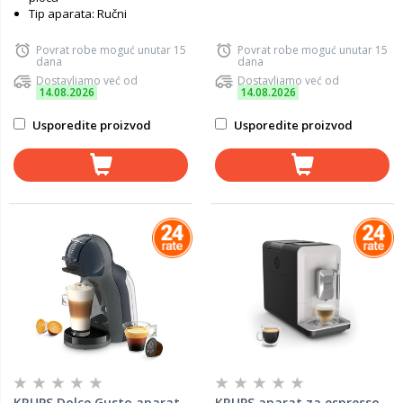
Tip aparata: Ručni
Povrat robe moguć unutar 15
Povrat robe moguć unutar 15
dana
dana
Dostavljamo već od
Dostavljamo već od
14.08.2026
14.08.2026
Usporedite proizvod
Usporedite proizvod
KRUPS Dolce Gusto aparat
KRUPS aparat za espresso