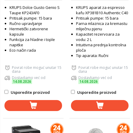
KRUPS Dolce Gusto Genio S
KRUPS aparat za espresso
Taupe KP243AF0
kafu XP381B10 Authentic C40
Pritisak pumpe: 15 bara
Pritisak pumpe: 15 bara
Ručno upravljanje
Parna mlaznica za kremastu
Hermetički zatvorene
mliječnu pjenu
kapsule
Kapacitet rezervoara za
Funkcija za hladne i tople
vodu: 2 L
napitke
Intuitivna prednja kontrolna
Eco način rada
ploča
Tip aparata: Ručni
Povrat robe moguć unutar 15
Povrat robe moguć unutar 15
dana
dana
Dostavljamo već od
Dostavljamo već od
14.08.2026
14.08.2026
Usporedite proizvod
Usporedite proizvod