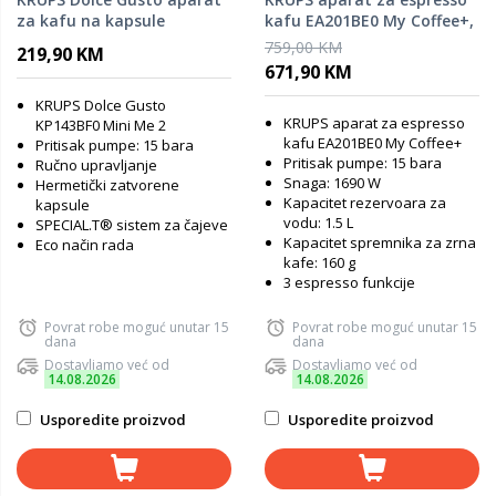
za kafu na kapsule
kafu EA201BE0 My Coffee+,
KP143BF0 Mini Me 2, Cosmic
automatski, sivi
759,00 KM
219,90 KM
Grey
671,90 KM
KRUPS Dolce Gusto
KRUPS aparat za espresso
KP143BF0 Mini Me 2
kafu EA201BE0 My Coffee+
Pritisak pumpe: 15 bara
Pritisak pumpe: 15 bara
Ručno upravljanje
Snaga: 1690 W
Hermetički zatvorene
Kapacitet rezervoara za
kapsule
vodu: 1.5 L
SPECIAL.T® sistem za čajeve
Kapacitet spremnika za zrna
Eco način rada
kafe: 160 g
3 espresso funkcije
Povrat robe moguć unutar 15
Povrat robe moguć unutar 15
dana
dana
Dostavljamo već od
Dostavljamo već od
14.08.2026
14.08.2026
Usporedite proizvod
Usporedite proizvod