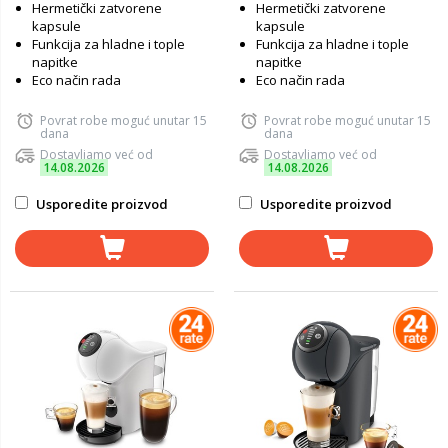
Hermetički zatvorene
Hermetički zatvorene
kapsule
kapsule
Funkcija za hladne i tople
Funkcija za hladne i tople
napitke
napitke
Eco način rada
Eco način rada
Povrat robe moguć unutar 15
Povrat robe moguć unutar 15
dana
dana
Dostavljamo već od
Dostavljamo već od
14.08.2026
14.08.2026
Usporedite proizvod
Usporedite proizvod