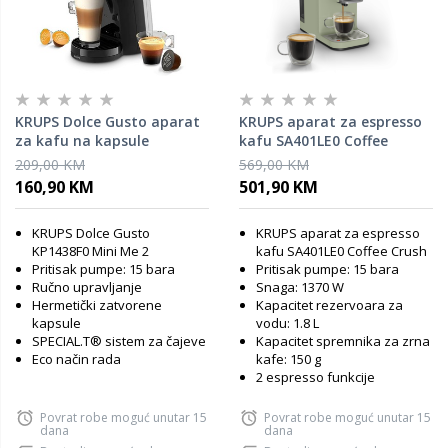
KRUPS Dolce Gusto aparat
KRUPS aparat za espresso
za kafu na kapsule
kafu SA401LE0 Coffee
KP1438F0 Mini Me 2, Piano
Crush, automatski, zeleni
209,00 KM
569,00 KM
Black
160,90 KM
501,90 KM
KRUPS Dolce Gusto
KRUPS aparat za espresso
KP1438F0 Mini Me 2
kafu SA401LE0 Coffee Crush
Pritisak pumpe: 15 bara
Pritisak pumpe: 15 bara
Ručno upravljanje
Snaga: 1370 W
Hermetički zatvorene
Kapacitet rezervoara za
kapsule
vodu: 1.8 L
SPECIAL.T® sistem za čajeve
Kapacitet spremnika za zrna
Eco način rada
kafe: 150 g
2 espresso funkcije
Povrat robe moguć unutar 15
Povrat robe moguć unutar 15
dana
dana