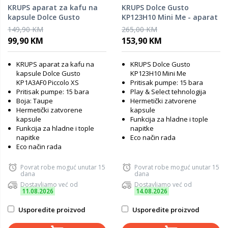
KRUPS aparat za kafu na
KRUPS Dolce Gusto
kapsule Dolce Gusto
KP123H10 Mini Me - aparat
KP1A3AF0 Piccolo XS, Taupe
za kafu
149,90 KM
265,00 KM
99,90 KM
153,90 KM
KRUPS aparat za kafu na
KRUPS Dolce Gusto
kapsule Dolce Gusto
KP123H10 Mini Me
KP1A3AF0 Piccolo XS
Pritisak pumpe: 15 bara
Pritisak pumpe: 15 bara
Play & Select tehnologija
Boja: Taupe
Hermetički zatvorene
Hermetički zatvorene
kapsule
kapsule
Funkcija za hladne i tople
Funkcija za hladne i tople
napitke
napitke
Eco način rada
Eco način rada
Povrat robe moguć unutar 15
Povrat robe moguć unutar 15
dana
dana
Dostavljamo već od
Dostavljamo već od
11.08.2026
14.08.2026
Usporedite proizvod
Usporedite proizvod