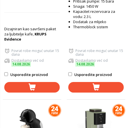
Pritisak pumpe: 15 bara
Snaga: 1450 W
Kapacitet rezervoara za
vodu: 2.3 L
Dodatak za mlijeko
Thermoblock sistem
Dizajniran kao savršeni paket
za ljubitelje kafe,
KRUPS
Evidence
Povrat robe moguć unutar 15
Povrat robe moguć unutar 15
dana
dana
Dostavljamo već od
Dostavljamo već od
14.08.2026
14.08.2026
Usporedite proizvod
Usporedite proizvod