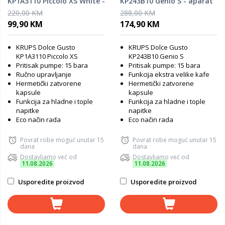
KP1A3110 Piccolo XS White -
KP243B10 Genio S - aparat
aparat za kafu
za kafu
220,00 KM
288,00 KM
99,90 KM
174,90 KM
KRUPS Dolce Gusto
KRUPS Dolce Gusto
KP1A3110 Piccolo XS
KP243B10 Genio S
Pritisak pumpe: 15 bara
Pritisak pumpe: 15 bara
Ručno upravljanje
Funkcija ekstra velike kafe
Hermetički zatvorene
Hermetički zatvorene
kapsule
kapsule
Funkcija za hladne i tople
Funkcija za hladne i tople
napitke
napitke
Eco način rada
Eco način rada
Povrat robe moguć unutar 15
Povrat robe moguć unutar 15
dana
dana
Dostavljamo već od
Dostavljamo već od
11.08.2026
11.08.2026
Usporedite proizvod
Usporedite proizvod