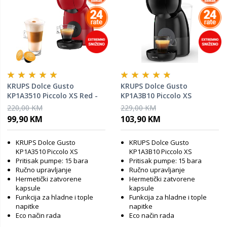
KRUPS Dolce Gusto
KRUPS Dolce Gusto
KP1A3510 Piccolo XS Red -
KP1A3B10 Piccolo XS
aparat za kafu
BLK/anthracite - aparat za
220,00 KM
229,00 KM
kafu
99,90 KM
103,90 KM
KRUPS Dolce Gusto
KRUPS Dolce Gusto
KP1A3510 Piccolo XS
KP1A3B10 Piccolo XS
Pritisak pumpe: 15 bara
Pritisak pumpe: 15 bara
Ručno upravljanje
Ručno upravljanje
Hermetički zatvorene
Hermetički zatvorene
kapsule
kapsule
Funkcija za hladne i tople
Funkcija za hladne i tople
napitke
napitke
Eco način rada
Eco način rada