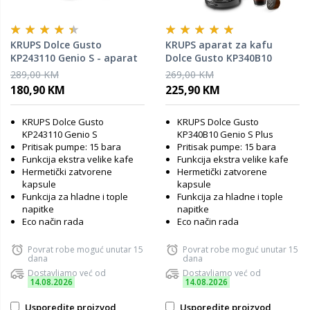
KRUPS Dolce Gusto
KRUPS aparat za kafu
KP243110 Genio S - aparat
Dolce Gusto KP340B10
za kafu
Genio S Plus Cosmic Grey
289,00 KM
269,00 KM
180,90 KM
225,90 KM
KRUPS Dolce Gusto
KRUPS Dolce Gusto
KP243110 Genio S
KP340B10 Genio S Plus
Pritisak pumpe: 15 bara
Pritisak pumpe: 15 bara
Funkcija ekstra velike kafe
Funkcija ekstra velike kafe
Hermetički zatvorene
Hermetički zatvorene
kapsule
kapsule
Funkcija za hladne i tople
Funkcija za hladne i tople
napitke
napitke
Eco način rada
Eco način rada
Povrat robe moguć unutar 15
Povrat robe moguć unutar 15
dana
dana
Dostavljamo već od
Dostavljamo već od
14.08.2026
14.08.2026
Usporedite proizvod
Usporedite proizvod