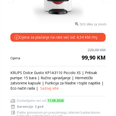
Drži sliku za zoom
Cijena za plaćanje na rate već od: 4,54 KM /mj.
i
220,00 KM
99,90 KM
Cijena
KRUPS Dolce Gusto KP1A3110 Piccolo XS | Pritisak
pumpe: 15 bara | Ručno upravljanje | Hermetički
zatvorene kapsule | Funkcija za hladne i tople napitke |
Eco način rada |
Saznaj više
Dostavljamo već od
11.08.2026
Garancija: 2 god
Platite gotovinom pri preuzimanju, Internet bankarstvom,
karticama jednokratno i na rate