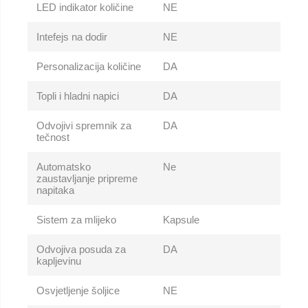
LED indikator količine
NE
Intefejs na dodir
NE
Personalizacija količine
DA
Topli i hladni napici
DA
Odvojivi spremnik za
DA
tečnost
Automatsko
Ne
zaustavljanje pripreme
napitaka
Sistem za mlijeko
Kapsule
Odvojiva posuda za
DA
kapljevinu
Osvjetljenje šoljice
NE