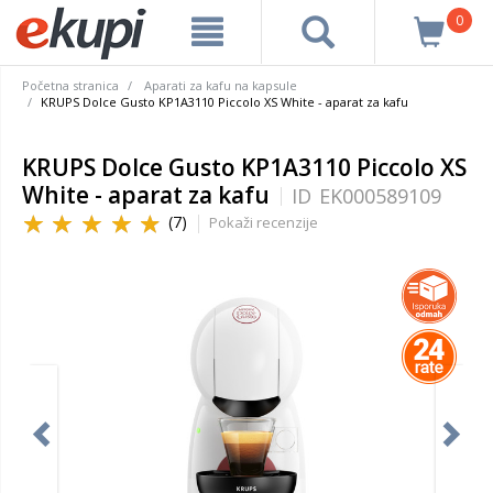
0
Početna stranica
Aparati za kafu na kapsule
KRUPS Dolce Gusto KP1A3110 Piccolo XS White - aparat za kafu
KRUPS Dolce Gusto KP1A3110 Piccolo XS
White - aparat za kafu
ID
EK000589109
(7)
Pokaži recenzije