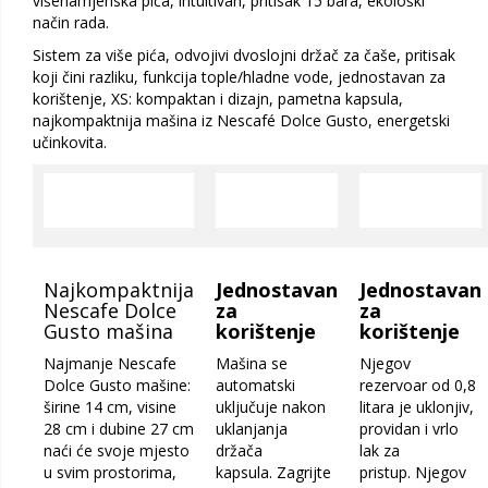
višenamjenska pića, intuitivan, pritisak 15 bara, ekološki
način rada.
Sistem za više pića, odvojivi dvoslojni držač za čaše, pritisak
koji čini razliku, funkcija tople/hladne vode, jednostavan za
korištenje, XS: kompaktan i dizajn, pametna kapsula,
najkompaktnija mašina iz Nescafé Dolce Gusto, energetski
učinkovita.
Najkompaktnija
Jednostavan
Jednostavan
Nescafe Dolce
za
za
Gusto mašina
korištenje
korištenje
Najmanje Nescafe
Mašina se
Njegov
Dolce Gusto mašine:
automatski
rezervoar od 0,8
širine 14 cm, visine
uključuje nakon
litara je uklonjiv,
28 cm i dubine 27 cm
uklanjanja
providan i vrlo
naći će svoje mjesto
držača
lak za
u svim prostorima,
kapsula. Zagrijte
pristup. Njegov