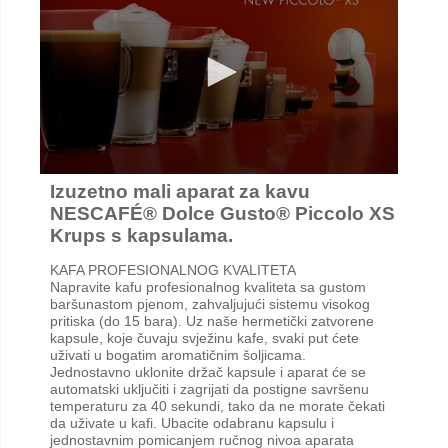
Izuzetno mali aparat za kavu
NESCAFÉ® Dolce Gusto® Piccolo XS
Krups s kapsulama.
KAFA PROFESIONALNOG KVALITETA
Napravite kafu profesionalnog kvaliteta sa gustom
baršunastom pjenom, zahvaljujući sistemu visokog
pritiska (do 15 bara). Uz naše hermetički zatvorene
kapsule, koje čuvaju svježinu kafe, svaki put ćete
uživati u bogatim aromatičnim šoljicama.
Jednostavno uklonite držač kapsule i aparat će se
automatski uključiti i zagrijati da postigne savršenu
temperaturu za 40 sekundi, tako da ne morate čekati
da uživate u kafi. Ubacite odabranu kapsulu i
jednostavnim pomicanjem ručnog nivoa aparata