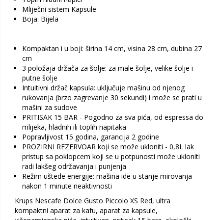
Mliječni sistem Kapsule
Boja: Bijela
Kompaktan i u boji: širina 14 cm, visina 28 cm, dubina 27
cm
3 položaja držača za šolje: za male šolje, velike šolje i
putne šolje
Intuitivni držač kapsula: uključuje mašinu od njenog
rukovanja (brzo zagrevanje 30 sekundi) i može se prati u
mašini za sudove
PRITISAK 15 BAR - Pogodno za sva pića, od espressa do
mlijeka, hladnih ili toplih napitaka
Popravljivost 15 godina, garancija 2 godine
PROZIRNI REZERVOAR koji se može ukloniti - 0,8L lak
pristup sa poklopcem koji se u potpunosti može ukloniti
radi lakšeg održavanja i punjenja
Režim uštede energije: mašina ide u stanje mirovanja
nakon 1 minute neaktivnosti
Krups Nescafe Dolce Gusto Piccolo XS Red, ultra
kompaktni aparat za kafu, aparat za kapsule,