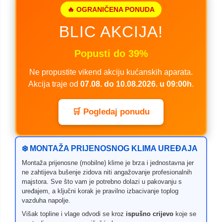
🔥 OGRANIČENA PONUDA
BLIC AKCIJA!
Popusti do 39%
Ne propustite vikend akciju kućanskih aparata.
Akcija traje od
07.08. do 10.08.2026. u 09:00h
.
🛒 Pogledaj ponudu
❄️ MONTAŽA PRIJENOSNOG KLIMA UREĐAJA
Montaža prijenosne (mobilne) klime je brza i jednostavna jer
ne zahtijeva bušenje zidova niti angažovanje profesionalnih
majstora. Sve što vam je potrebno dolazi u pakovanju s
uređajem, a ključni korak je pravilno izbacivanje toplog
vazduha napolje.
Višak topline i vlage odvodi se kroz
ispušno crijevo
koje se