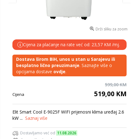
Drži sliku za zoom
Cijena za plaćanje na rate već od: 23,57 KM /mj.
i
Dostava širom BiH, unos u stan u Sarajevu ili
besplatno lično preuzimanje
. Saznajte više o
opcijama dostave
ovdje
.
599,00 KM
519,00 KM
Cijena
Elit Smart Cool E-9025F WIFI prijenosni klima uređaj 2.6
kW ...
Saznaj više
Dostavljamo već od
11.08.2026