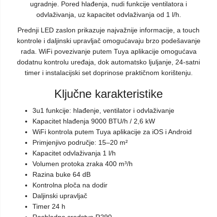
ugradnje. Pored hlađenja, nudi funkcije ventilatora i
odvlaživanja, uz kapacitet odvlaživanja od 1 l/h.
Prednji LED zaslon prikazuje najvažnije informacije, a touch
kontrole i daljinski upravljač omogućavaju brzo podešavanje
rada. WiFi povezivanje putem Tuya aplikacije omogućava
dodatnu kontrolu uređaja, dok automatsko ljuljanje, 24-satni
timer i instalacijski set doprinose praktičnom korištenju.
Ključne karakteristike
3u1 funkcije: hlađenje, ventilator i odvlaživanje
Kapacitet hlađenja 9000 BTU/h / 2,6 kW
WiFi kontrola putem Tuya aplikacije za iOS i Android
Primjenjivo područje: 15–20 m²
Kapacitet odvlaživanja 1 l/h
Volumen protoka zraka 400 m³/h
Razina buke 64 dB
Kontrolna ploča na dodir
Daljinski upravljač
Timer 24 h