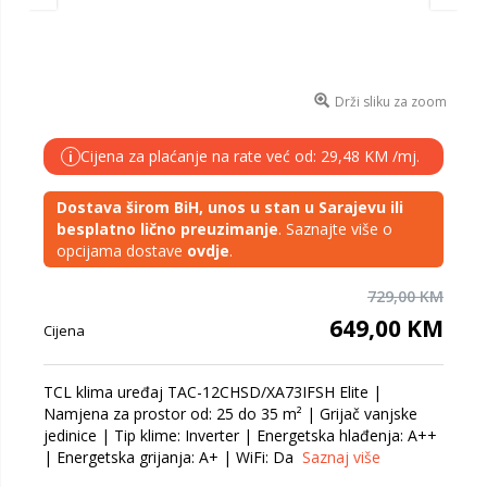
Drži sliku za zoom
Cijena za plaćanje na rate već od: 29,48 KM /mj.
i
Dostava širom BiH, unos u stan u Sarajevu ili
besplatno lično preuzimanje
. Saznajte više o
opcijama dostave
ovdje
.
729,00 KM
649,00 KM
Cijena
TCL klima uređaj TAC-12CHSD/XA73IFSH Elite |
Namjena za prostor od: 25 do 35 m² | Grijač vanjske
jedinice | Tip klime: Inverter | Energetska hlađenja: A++
| Energetska grijanja: A+ | WiFi: Da
Saznaj više