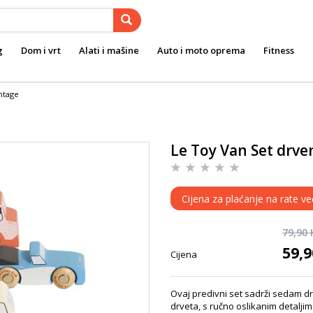
g
Dom i vrt
Alati i mašine
Auto i moto oprema
Fitness
intage
Le Toy Van Set drven
Cijena za plaćanje na rate ve
79,90
59,
Cijena
Ovaj predivni set sadrži sedam dr
drveta, s ručno oslikanim detaljim