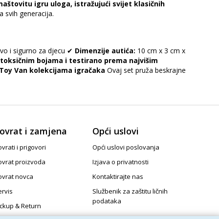
aštovitu igru uloga, istražujući svijet klasičnih
a svih generacija.
jivo i sigurno za djecu ✔
Dimenzije autića:
10 cm x 3 cm x
toksičnim bojama i testirano prema najvišim
 Toy Van kolekcijama igračaka
Ovaj set pruža beskrajne
ovrat i zamjena
Opći uslovi
vrati i prigovori
Opći uslovi poslovanja
ovrat proizvoda
Izjava o privatnosti
ovrat novca
Kontaktirajte nas
ervis
Službenik za zaštitu ličnih
podataka
ickup & Return