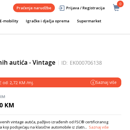
0
Praćenje narudžbe
Prijava / Registracija
E-mobility
Igračke i dječja oprema
Supermarket
ih autića - Vintage
ID:
EK000706138
Saznaj više
ć od: 2,72 KM /mj.
i
 KM
90 KM
venih vintage autića, pažljivo izrađenih od FSC® certificiranog
a koji podsjećaju na klasične automobile iz zlatn...
Saznaj više