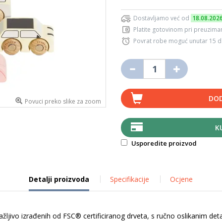
Dostavljamo već od
18.08.202
Platite gotovinom pri preuziman
Povrat robe moguć unutar 15 
DOD
Povuci preko slike za zoom
K
Usporedite proizvod
Detalji proizvoda
Specifikacije
Ocjene
pažljivo izrađenih od FSC® certificiranog drveta, s ručno oslikanim det