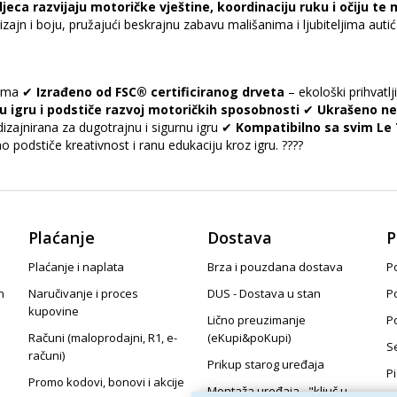
jeca razvijaju motoričke vještine, koordinaciju ruku i očiju te m
ajn i boju, pružajući beskrajnu zabavu mališanima i ljubiteljima autić
jima ✔
Izrađeno od FSC® certificiranog drveta
– ekološki prihvatl
u igru i podstiče razvoj motoričkih sposobnosti
✔
Ukrašeno ne
izajnirana za dugotrajnu i sigurnu igru ✔
Kompatibilno sa svim Le
podstiče kreativnost i ranu edukaciju kroz igru. ????
Plaćanje
Dostava
P
Plaćanje i naplata
Brza i pouzdana dostava
Po
n
Naručivanje i proces
DUS - Dostava u stan
P
kupovine
Lično preuzimanje
P
Računi (maloprodajni, R1, e-
(eKupi&poKupi)
S
računi)
Prikup starog uređaja
P
Promo kodovi, bonovi i akcije
Montaža uređaja - "ključ u