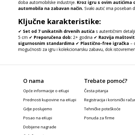
doba automobilske industrije.
Kroz igru s ovim autićima d
automobila na zabavan način.
Svaki autić ima poseban diz
Ključne karakteristike:
✔
Set od 7 unikatnih drvenih autića
s autentičnim detal
5 cm ✔
Preporučena dob:
2+ godina ✔
Razvija maštovit
sigurnosnim standardima
✔
Plastično-free igračka
– d
mogućnosti za igru i kolekcionarsku zabavu, dok istovremeno 
O nama
Trebate pomoć?
Opće informacije o eKupi
Česta pitanja
Prednosti kupovine na eKupi
Registracija i korisnički raču
Gdje poslujemo
Tehničke poteškoće
Posao na eKupi
Ponuda za firme
Dobijene nagrade