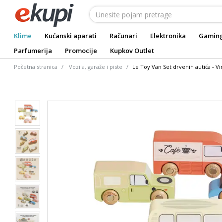
Klime
Kućanski aparati
Računari
Elektronika
Gamin
Parfumerija
Promocije
Kupkov Outlet
Početna stranica
Vozila, garaže i piste
Le Toy Van Set drvenih autića - V