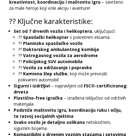
kreativnost, koordinaciju i maštovitu igru
– savršeno
za male heroje koji vole akciju i avanture!
?? Ključne karakteristike:
Set od 7 drvenih vozila i helikoptera
, uključujući:
??
Spasilački helikopter
s pokretnim elisama
??
Planinsko spasilačko vozilo
??
Doktorskog ambulantnog kombija
??
Vatrogasnog vozila za aerodrome
??
Policijskog SUV automobila
??️
Vozila za održavanje i popravke
??
Kamiona šlep službe
, koji može prevoziti
pokvareni automobil
Sigurni i izdržljivi
– napravljeni od
FSC®-certificiranog
drveta
Plastično-free igračka
– izrađena isključivo od održivih
materijala
Podstiče maštovitu igru, koordinaciju ruku i očiju,
te razvoj socijalnih vještina
Svako vozilo je detaljno oslikano
netoksičnim,
sigurnim bojama
Kompatibilni s drvenim voznim stazama i setovima