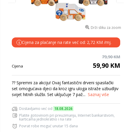
Drži sliku za zoom
Cijena za plaćanje na rate već od: 2,72 KM /mj.
i
79,90 KM
59,90 KM
Cijena
?? Spremni za akciju! Ovaj fantastični drveni spasilački
set omogućava djeci da kroz igru uloga istraže uzbudljiv
svijet hitnih službi. Set uključuje 7 paž...
Saznaj više
Dostavljamo već od
18.08.2026
Platite gotovinom pri preuzimanju, Internet bankarstvom,
karticama jednokratno i na rate
Povrat robe moguć unutar 15 dana