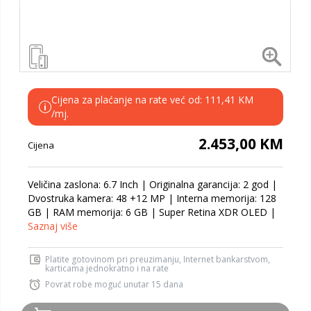
Cijena za plaćanje na rate već od: 111,41 KM
i
/mj.
2.453,00 KM
Cijena
Veličina zaslona: 6.7 Inch | Originalna garancija: 2 god |
Dvostruka kamera: 48 +12 MP | Interna memorija: 128
GB | RAM memorija: 6 GB | Super Retina XDR OLED |
Saznaj više
Platite gotovinom pri preuzimanju, Internet bankarstvom,
karticama jednokratno i na rate
Povrat robe moguć unutar 15 dana