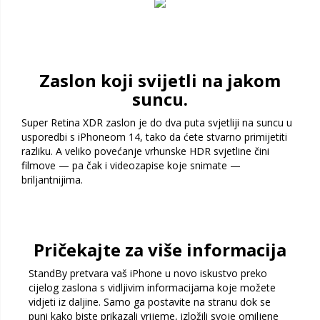
Zaslon koji svijetli na jakom
suncu.
Super Retina XDR zaslon je do dva puta svjetliji na suncu u
usporedbi s iPhoneom 14, tako da ćete stvarno primijetiti
razliku. A veliko povećanje vrhunske HDR svjetline čini
filmove — pa čak i videozapise koje snimate —
briljantnijima.
Pričekajte za više informacija
StandBy pretvara vaš iPhone u novo iskustvo preko
cijelog zaslona s vidljivim informacijama koje možete
vidjeti iz daljine. Samo ga postavite na stranu dok se
puni kako biste prikazali vrijeme, izložili svoje omiljene