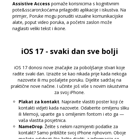
Assistive Access
pomaže korisnicima s kognitivnim
pote&sscaron;koćama prilagoditi aplikacije i iskustva. Na
primjer, Poruke mogu ponuditi vizualne komunikacijske
alate, poput video poruka, a početni zaslon može
naglasiti veliki tekst i ikone.
iOS 17 - svaki dan sve bolji
iOS 17 donosi nove značajke za poboljšanje stvari koje
radite svaki dan. Izrazite se kao nikada prije kada nekoga
nazovete ili mu pošaljete poruku. Dijelite sadržaj na
praktične nove načine. I učinite još više s novim iskustvima
za svoj iPhone.
Plakat za kontakt
. Napravite vlastiti poster koji će
kontakti vidjeti kada nazovete. Odaberite omiljenu sliku
ili Memoji, uparite ga s omiljenim fontom i eto ga —
vaša vlastita posjetnica.
NameDrop
. Želite s nekim razmijeniti podatke za
kontakt? Samo približite svoj iPhone njihovom. Oboje
možete odabrati što želite dijeliti, a informacije se