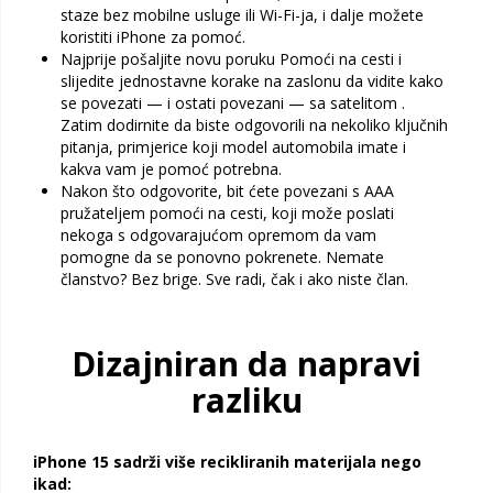
staze bez mobilne usluge ili Wi-Fi-ja, i dalje možete
koristiti iPhone za pomoć.
Najprije pošaljite novu poruku Pomoći na cesti i
slijedite jednostavne korake na zaslonu da vidite kako
se povezati — i ostati povezani — sa satelitom .
Zatim dodirnite da biste odgovorili na nekoliko ključnih
pitanja, primjerice koji model automobila imate i
kakva vam je pomoć potrebna.
Nakon što odgovorite, bit ćete povezani s AAA
pružateljem pomoći na cesti, koji može poslati
nekoga s odgovarajućom opremom da vam
pomogne da se ponovno pokrenete. Nemate
članstvo? Bez brige. Sve radi, čak i ako niste član.
Dizajniran da napravi
razliku
iPhone 15 sadrži više recikliranih materijala nego
ikad: