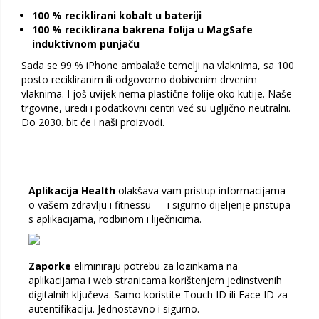
100 % reciklirani kobalt u bateriji
100 % reciklirana bakrena folija u MagSafe
induktivnom punjaču
Sada se 99 % iPhone ambalaže temelji na vlaknima, sa 100
posto recikliranim ili odgovorno dobivenim drvenim
vlaknima. I još uvijek nema plastične folije oko kutije. Naše
trgovine, uredi i podatkovni centri već su ugljično neutralni.
Do 2030. bit će i naši proizvodi.
Aplikacija Health
olakšava vam pristup informacijama
o vašem zdravlju i fitnessu — i sigurno dijeljenje pristupa
s aplikacijama, rodbinom i liječnicima.
Zaporke
eliminiraju potrebu za lozinkama na
aplikacijama i web stranicama korištenjem jedinstvenih
digitalnih ključeva. Samo koristite Touch ID ili Face ID za
autentifikaciju. Jednostavno i sigurno.