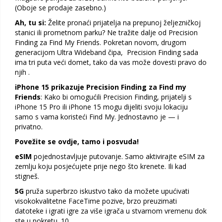
(Oboje se prodaje zasebno.)
Ah, tu si:
Želite pronaći prijatelja na prepunoj željezničkoj
stanici ili prometnom parku? Ne tražite dalje od Precision
Finding za Find My Friends. Pokretan novom, drugom
generacijom Ultra Wideband čipa, Precision Finding sada
ima tri puta veći domet, tako da vas može dovesti pravo do
njih .
iPhone 15 prikazuje Precision Finding za Find my
Friends
: Kako bi omogućili Precision Finding, prijatelji s
iPhone 15 Pro ili iPhone 15 mogu dijeliti svoju lokaciju
samo s vama koristeći Find My. Jednostavno je — i
privatno.
Povežite se ovdje, tamo i posvuda!
eSIM
pojednostavljuje putovanje. Samo aktivirajte eSIM za
zemlju koju posjećujete prije nego što krenete. Ili kad
stigneš.
5G
pruža superbrzo iskustvo tako da možete upućivati
visokokvalitetne FaceTime pozive, brzo preuzimati
datoteke i igrati igre za više igrača u stvarnom vremenu dok
ste u pokretu. 10