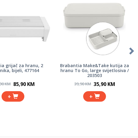
a grijač za hranu, 2
Brabantia Make&Take kutija za
ika, bijeli, 477164
hranu To Go, large svijetlosiva /
203503
85,90 KM
35,90 KM
,90 KM
39,90 KM
+
+