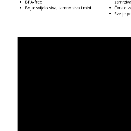
BPA-free
zamrziv
Boja: svijelo siva, tamno siva i mint
Čvrsto z
Sve je p