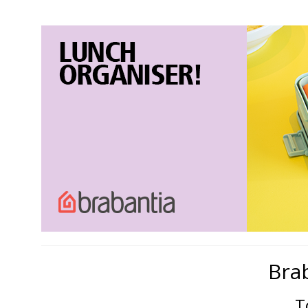
Bra
T