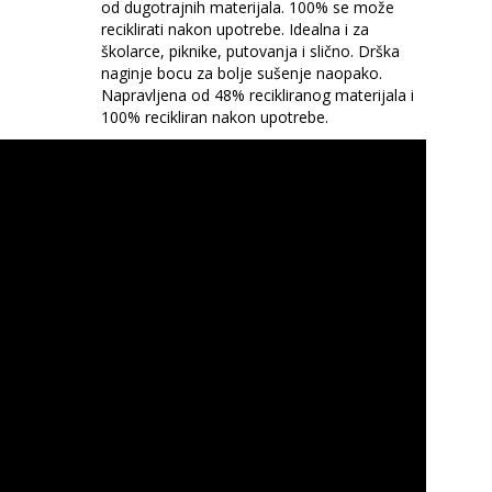
od dugotrajnih materijala. 100% se može
reciklirati nakon upotrebe. Idealna i za
školarce, piknike, putovanja i slično. Drška
naginje bocu za bolje sušenje naopako.
Napravljena od 48% recikliranog materijala i
100% recikliran nakon upotrebe.