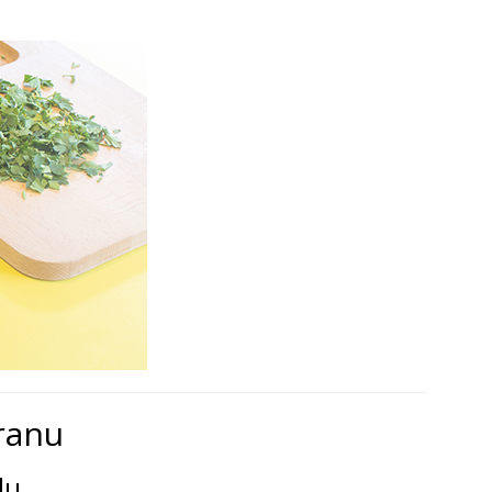
ranu
lu