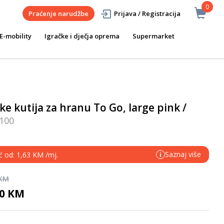
0
Praćenje narudžbe
Prijava / Registracija
E-mobility
Igračke i dječja oprema
Supermarket
 kutija za hranu To Go, large pink /
100
Saznaj više
ć od: 1,63 KM /mj.
i
 KM
90 KM