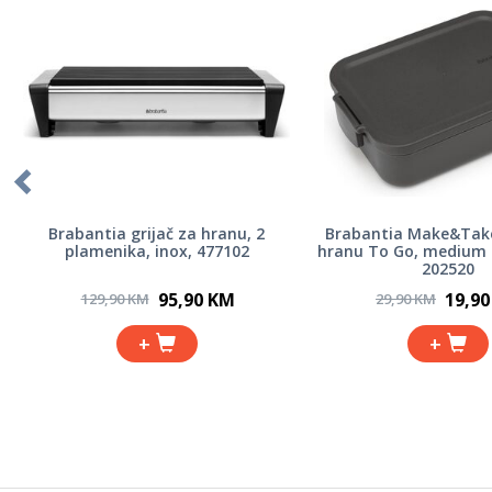
Brabantia grijač za hranu, 2
Brabantia Make&Take
plamenika, inox, 477102
hranu To Go, medium 
202520
95,90 KM
19,9
129,90 KM
29,90 KM
+
+