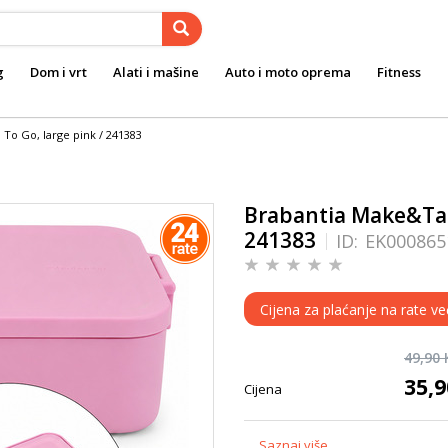
g
Dom i vrt
Alati i mašine
Auto i moto oprema
Fitness
To Go, large pink / 241383
Brabantia Make&Take
241383
ID:
EK000865
Cijena za plaćanje na rate ve
49,90
35,
Cijena
...
Saznaj više