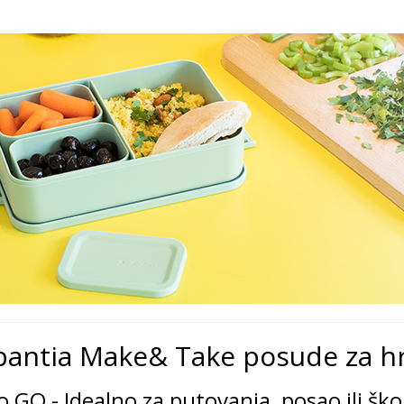
bantia Make& Take posude za h
o GO - Idealno za putovanja, posao ili ško