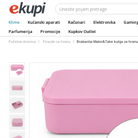
Klime
Kućanski aparati
Računari
Elektronika
Gamin
Parfumerija
Promocije
Kupkov Outlet
Početna stranica
Posude za hranu
Brabantia Make&Take kutija za hranu 