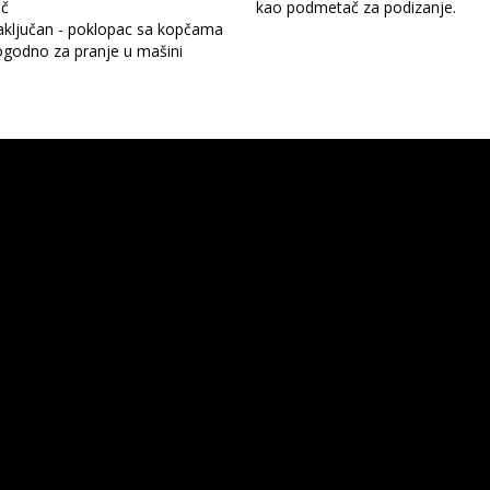
ač
kao podmetač za podizanje.
aključan - poklopac sa kopčama
ogodno za pranje u mašini