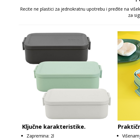
Recite ne plastici za jednokratnu upotrebu i pređite na v
za sig
Ključne karakteristike.
Praktič
Zapremina: 2l
Višenamj