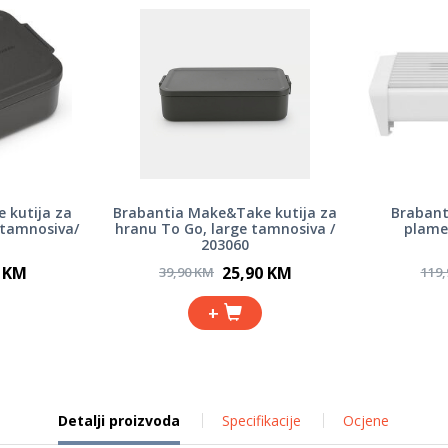
 kutija za
Brabantia Make&Take kutija za
Brabanti
tamnosiva/
hranu To Go, large tamnosiva /
plamen
203060
0 KM
25,90 KM
39,90 KM
119
+
Detalji proizvoda
Specifikacije
Ocjene