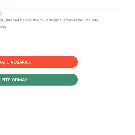
6
ju, Internet bankarstvom, karticama jednokratno i na rate
dana
AJ U KOŠARICU
UPITE ODMAH