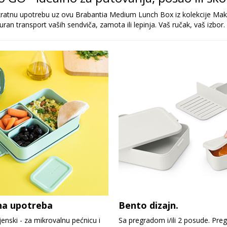
išekratnu upotrebu uz ovu Brabantia Medium Lunch Box iz kolekcije Ma
uran transport vaših sendviča, zamota ili lepinja. Vaš ručak, vaš izbor.
na upotreba
Bento dizajn.
enski - za mikrovalnu pećnicu i
Sa pregradom i/ili 2 posude. Pregr