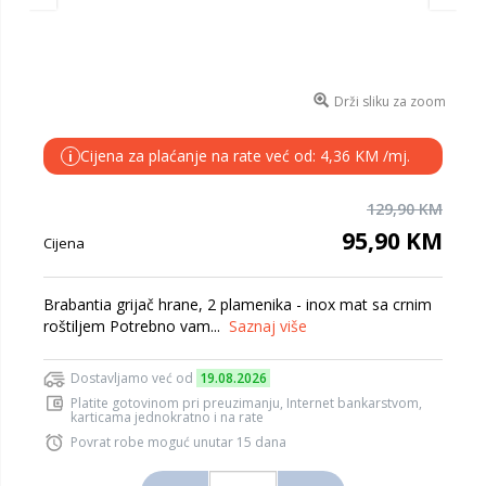
Drži sliku za zoom
Cijena za plaćanje na rate već od: 4,36 KM /mj.
i
129,90 KM
95,90 KM
Cijena
Brabantia grijač hrane, 2 plamenika - inox mat sa crnim
roštiljem Potrebno vam...
Saznaj više
Dostavljamo već od
19.08.2026
Platite gotovinom pri preuzimanju, Internet bankarstvom,
karticama jednokratno i na rate
Povrat robe moguć unutar 15 dana