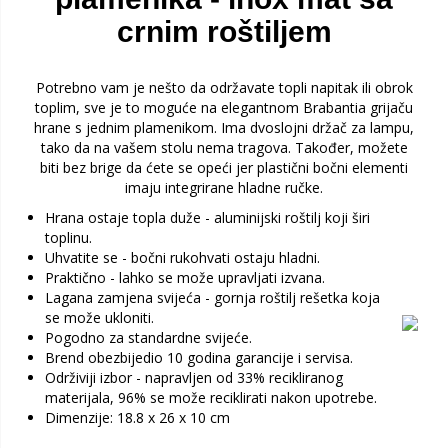
crnim roštiljem
Potrebno vam je nešto da održavate topli napitak ili obrok
toplim, sve je to moguće na elegantnom Brabantia grijaču
hrane s jednim plamenikom. Ima dvoslojni držač za lampu,
tako da na vašem stolu nema tragova. Također, možete
biti bez brige da ćete se opeći jer plastični bočni elementi
imaju integrirane hladne ručke.
Hrana ostaje topla duže - aluminijski roštilj koji širi
toplinu.
Uhvatite se - bočni rukohvati ostaju hladni.
Praktično - lahko se može upravljati izvana.
Lagana zamjena svijeća - gornja roštilj rešetka koja
se može ukloniti.
Pogodno za standardne svijeće.
Brend obezbijedio 10 godina garancije i servisa.
Održiviji izbor - napravljen od 33% recikliranog
materijala, 96% se može reciklirati nakon upotrebe.
Dimenzije: 18.8 x 26 x 10 cm