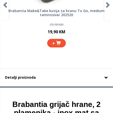
Brabantia Make&Take kutija za hranu To Go, medium
tamnosiva/ 202520
29,90 KM
19,90 KM
+
Detalji proizvoda
Brabantia grijač hrane, 2
plamenika - inox mat sa