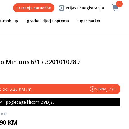
0
Praćenje narudžbe
Prijava / Registracija
E-mobility
Igračke i dječja oprema
Supermarket
elo Minions 6/1 / 3201010289
Saznaj više
ć od: 5,26 KM /mj.
i
F pogledajte klikom
OVDJE
.
0 KM
,90 KM