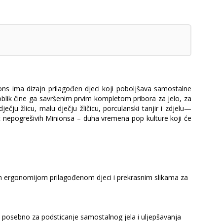
ons ima dizajn prilagođen djeci koji poboljšava samostalne
 oblik čine ga savršenim prvim kompletom pribora za jelo, za
ječju žlicu, malu dječju žličicu, porculanski tanjir i zdjelu—
st nepogrešivih Minionsa – duha vremena pop kulture koji će
enom ergonomijom prilagođenom djeci i prekrasnim slikama za
 su posebno za podsticanje samostalnog jela i uljepšavanja