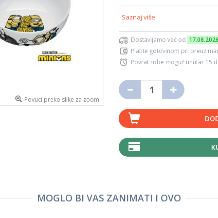
Saznaj više
Dostavljamo već od
17.08.202
Platite gotovinom pri preuziman
Povrat robe moguć unutar 15 
Povuci preko slike za zoom
DOD
K
MOGLO BI VAS ZANIMATI I OVO