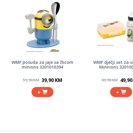
WMF posuda za jaje sa žlicom
WMF dječji set za u
minions 3201010394
Minnions 32010
39,90 KM
49,9
59,90 KM
69,90 KM
+
+