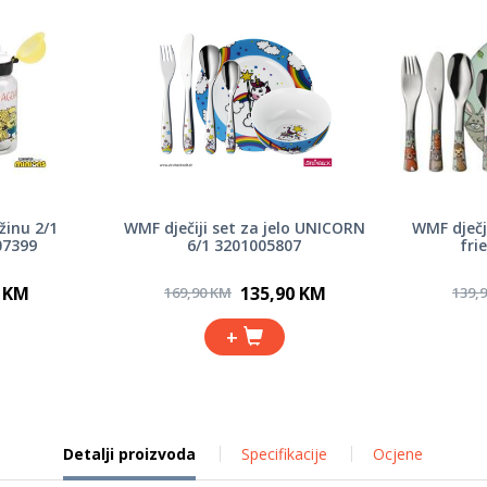
žinu 2/1
WMF dječiji set za jelo UNICORN
WMF dječji
07399
6/1 3201005807
fri
0 KM
135,90 KM
169,90 KM
139,
+
Detalji proizvoda
Specifikacije
Ocjene