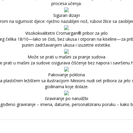
procesa učenja.
Siguran dizajn
irom na sigurnost djece: nježno nazubljen nož, rubovi žlice sa zaoblje
Visokokvalitetni Cromargan® pribor za jelo
čelika 18/10—lako se čisti, bez ukusa i otporan na kiseline—za pribo
punim zadržavanjem ukusa i izuzetne estetike.
Može se prati u mašini za pranje sudova
e prati u mašini za sudove osigurava čišćenje bez napora i savršenu h
Pakovanje poklona
a plastičnim ležištem sa ilustracijom Minions nudi set pribora za jelo
godinama koje dolaze.
Graviranje po narudžbi
agođeno graviranje – imena, datume, personaliziranu poruku – kako bi