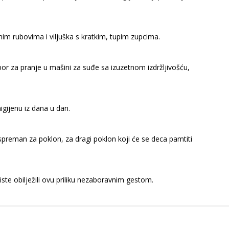
nim rubovima i viljuška s kratkim, tupim zupcima.
r za pranje u mašini za suđe sa izuzetnom izdržljivošću,
igijenu iz dana u dan.
 spreman za poklon, za dragi poklon koji će se deca pamtiti
ste obilježili ovu priliku nezaboravnim gestom.