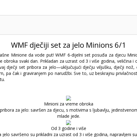
WMF dječiji set za jelo Minions 6/1
stašne Minione da vode put! WMF 6-dijelni set posuđa za djecu Mini
e obroka svaki dan. Prikladan za uzrast od 3 i više godina, veličina i
 dječji set pribora za jelo—uključujući dječju viljušku, dječji nož, d
, pa čak i graviranjem po narudžbi. Sve to, uz beskrajnu privlačno
tu.
Minioni za vreme obroka
t pribora za jelo: savršen za djecu, s motivima s ljubavlju, jedinstv
mlade jede.
Od 3 godine i više
a jelo savršeno su prikladni za uzrast od 3 i više godina, napravljeni