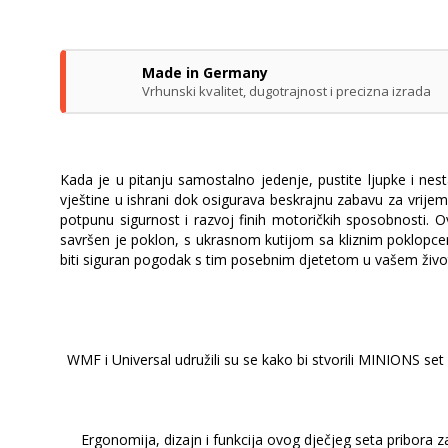
Made in Germany
Vrhunski kvalitet, dugotrajnost i precizna izrada
Kada je u pitanju samostalno jedenje, pustite ljupke i ne
vještine u ishrani dok osigurava beskrajnu zabavu za vrijem
potpunu sigurnost i razvoj finih motoričkih sposobnosti. Ovaj
savršen je poklon, s ukrasnom kutijom sa kliznim poklopcem
biti siguran pogodak s tim posebnim djetetom u vašem živo
WMF i Universal udružili su se kako bi stvorili MINIONS se
Ergonomija, dizajn i funkcija ovog dječjeg seta pribora z