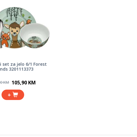
 set za jelo 6/1 Forest
ends 3201113373
105,90 KM
90 KM
+