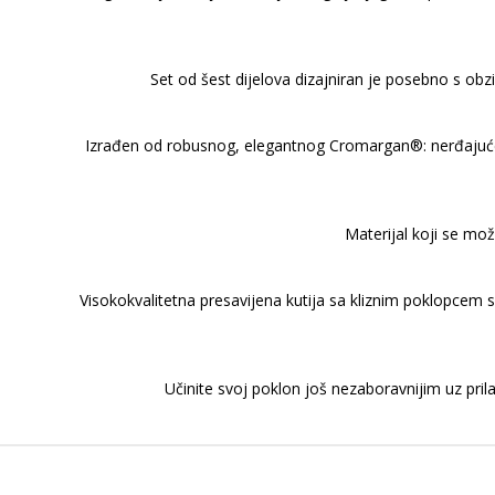
Set od šest dijelova dizajniran je posebno s obz
Izrađen od robusnog, elegantnog Cromargan®: nerđajućeg 
Materijal koji se mož
Visokokvalitetna presavijena kutija sa kliznim poklopcem s
Učinite svoj poklon još nezaboravnijim uz pril