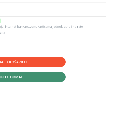
6
ju, Internet bankarstvom, karticama jednokratno i na rate
dana
AJ U KOŠARICU
UPITE ODMAH