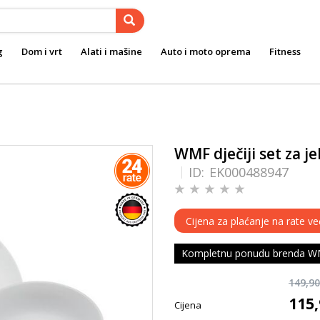
g
Dom i vrt
Alati i mašine
Auto i moto oprema
Fitness
WMF dječiji set za j
ID:
EK000488947
Cijena za plaćanje na rate ve
Kompletnu ponudu brenda WM
149,9
115
Cijena