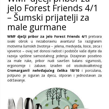
jelo Forest Friends 4/1
– Šumski prijatelji za
male gurmane
WMF dječji pribor za jelo Forest Friends 4/1
pretvara
svaki obrok u nezaboravnu avanturu! Sa razigranim
motivima šumskih životinja – jelena, medvjeda, lisice, zeca i
vjeverice – ovaj set donosi radost i podstiče vaše dijete da
razvija vještine samostalnog jedenja. Dizajniran posebno
za male ruke, pribor nudi savršen balans sigurnosti,
ergonomije i zabave. Izrađen od visokokvalitetnog
Cromargan® nehrđajućeg čelika 18/10
i porculana,
potpuno je siguran za djecu, otporan i jednostavan za
održavanje.