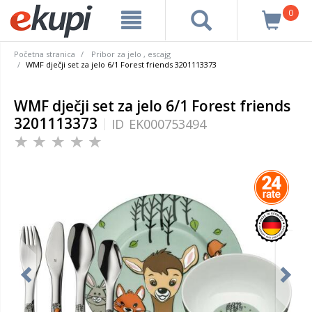
0
Početna stranica
Pribor za jelo , escajg
WMF dječji set za jelo 6/1 Forest friends 3201113373
WMF dječji set za jelo 6/1 Forest friends
3201113373
ID
EK000753494