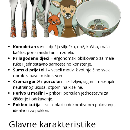
Kompletan set
– dječja viljuška, nož, kašika, mala
kašika, porculanski tanjir i zdjela.
Prilagođeno djeci
– ergonomski oblikovano za male
ruke i jednostavno samostalno korištenje.
Šumski prijatelji
– veseli motivi životinja čine svaki
obrok zabavnim iskustvom.
Cromargan® i porculan
– izdržljivi, sigurni materijali
neutralnog ukusa, otporni na kiseline.
Perivo u mašini
– pribor i porculan jednostavni za
čišćenje i održavanje.
Poklon kutija
– set dolazi u dekorativnom pakovanju,
idealno i za poklon.
Glavne karakteristike