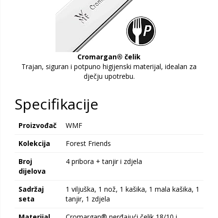
Cromargan® čelik
Trajan, siguran i potpuno higijenski materijal, idealan za
dječju upotrebu.
Specifikacije
Proizvođač
WMF
Kolekcija
Forest Friends
Broj
4 pribora + tanjir i zdjela
dijelova
Sadržaj
1 viljuška, 1 nož, 1 kašika, 1 mala kašika, 1
seta
tanjir, 1 zdjela
Materijal
Cromargan® nerđajući čelik 18/10 i