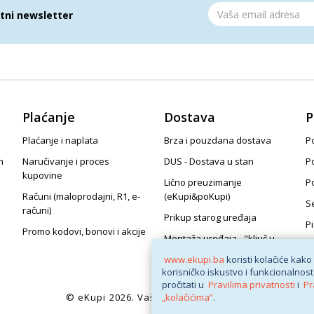
atni newsletter
Plaćanje
Dostava
P
Plaćanje i naplata
Brza i pouzdana dostava
Po
n
Naručivanje i proces
DUS - Dostava u stan
P
kupovine
Lično preuzimanje
P
Računi (maloprodajni, R1, e-
(eKupi&poKupi)
S
računi)
Prikup starog uređaja
P
Promo kodovi, bonovi i akcije
Montaža uređaja - "ključ u
ruke"
www.ekupi.ba
koristi kolačiće kako
korisničko iskustvo i funkcionalnost
pročitati u
Pravilima privatnosti
i
Pr
© eKupi
2026. Vaša internet trgovina
„kolačićima“
.