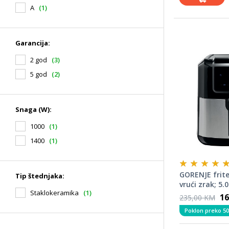
A
(1)
Garancija:
2 god
(3)
5 god
(2)
Snaga (W):
1000
(1)
1400
(1)
GORENJE frit
Tip štednjaka:
vrući zrak; 5.
Staklokeramika
(1)
16
235,00 KM
Poklon preko 50