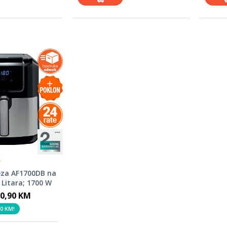
eza AF1700DB na
0 Litara; 1700 W
0,90 KM
0 KM!