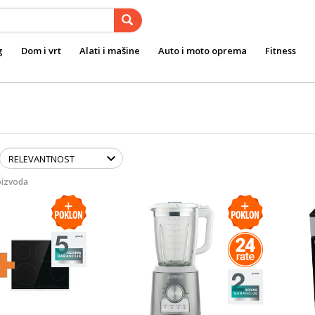
g
Dom i vrt
Alati i mašine
Auto i moto oprema
Fitness
oizvoda