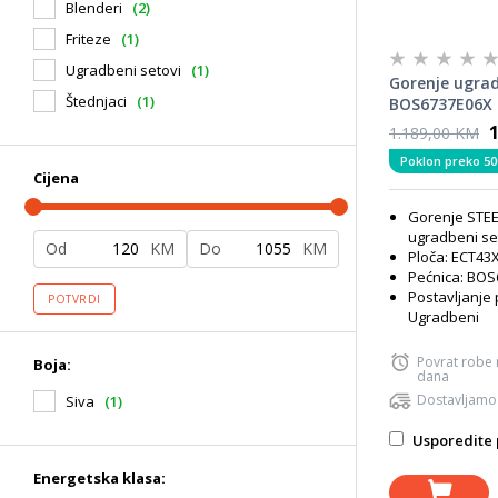
Blenderi
(2)
Friteze
(1)
Ugradbeni setovi
(1)
Gorenje ugrad
Štednjaci
(1)
BOS6737E06X 
STEAM
1.189,00 KM
Poklon preko 50
Cijena
Gorenje
STE
ugradbeni se
Od
KM
Do
KM
Ploča: ECT43
Pećnica: BO
Postavljanje 
POTVRDI
Ugradbeni
Povrat robe
Boja:
dana
Dostavljamo
Siva
(1)
Usporedite 
Energetska klasa: