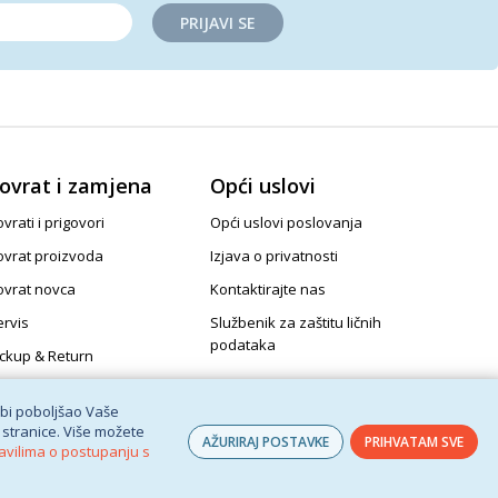
PRIJAVI SE
ovrat i zamjena
Opći uslovi
vrati i prigovori
Opći uslovi poslovanja
ovrat proizvoda
Izjava o privatnosti
ovrat novca
Kontaktirajte nas
ervis
Službenik za zaštitu ličnih
podataka
ickup & Return
 bi poboljšao Vaše
 stranice. Više možete
AŽURIRAJ POSTAVKE
PRIHVATAM SVE
avilima o postupanju s