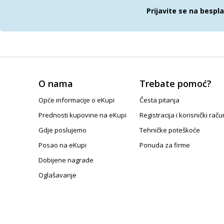
Prijavite se na bespl
O nama
Trebate pomoć?
Opće informacije o eKupi
Česta pitanja
Prednosti kupovine na eKupi
Registracija i korisnički raču
Gdje poslujemo
Tehničke poteškoće
Posao na eKupi
Ponuda za firme
Dobijene nagrade
Oglašavanje