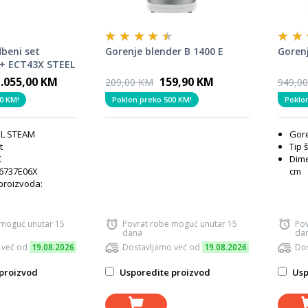
beni set
Gorenje blender B 1400 E
Goren
+ ECT43X STEEL
1.055,00 KM
159,90 KM
209,00 KM
949,0
0 KM!
Poklon preko 500 KM!
Poklo
EL STEAM
Gor
t
Tip 
X
Dime
S6737E06X
cm
proizvoda:
 moguć unutar 15
Povrat robe moguć unutar 15
Pov
dana
da
 već od
19.08.2026
Dostavljamo već od
19.08.2026
Dos
proizvod
Usporedite proizvod
Usp