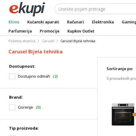
Klime
Kućanski aparati
Računari
Elektronika
Gamin
Parfumerija
Promocije
Kupkov Outlet
Početna stranica
Carusel
Carusel Bijela tehnika
Carusel Bijela tehnika
Dostupnost:
Sortiranje po:
Dostupno odmah
(2)
5 pronađenih pr
Brand:
Gorenje
(5)
Tip proizvoda: