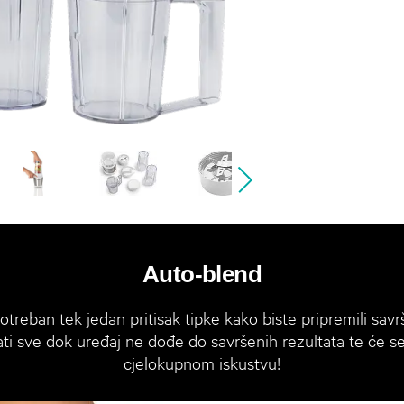
Auto-blend
treban tek jedan pritisak tipke kako biste pripremili savr
jati sve dok uređaj ne dođe do savršenih rezultata te će s
cjelokupnom iskustvu!