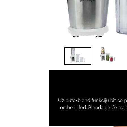
Uz auto-blend funkciju bit će po
orahe ili led. Blendanje će tra