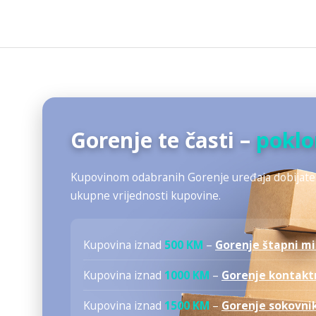
Gorenje te časti –
poklo
Kupovinom odabranih Gorenje uređaja dobijate 
ukupne vrijednosti kupovine.
Kupovina iznad
500 KM
–
Gorenje štapni m
Kupovina iznad
1000 KM
–
Gorenje kontaktn
Kupovina iznad
1500 KM
–
Gorenje sokovnik