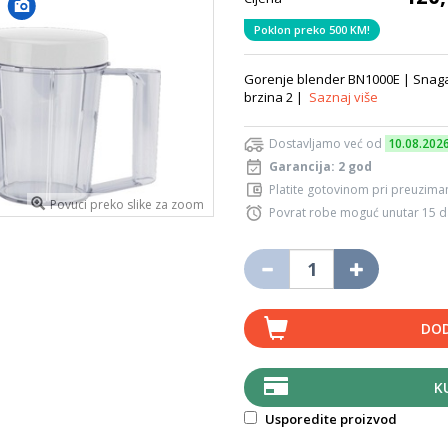
Poklon preko 500 KM!
Gorenje blender BN1000E | Snaga 1
brzina 2 |
Saznaj više
Dostavljamo već od
10.08.202
Garancija: 2 god
Platite gotovinom pri preuziman
Povuci preko slike za zoom
Povrat robe moguć unutar 15 
DOD
K
Usporedite proizvod