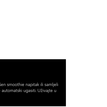
šen smoothie napitak ili samljeli
e automatski ugasiti. Uživajte u