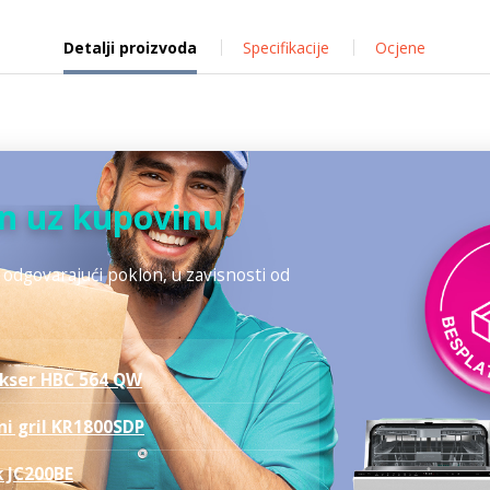
Detalji proizvoda
Specifikacije
Ocjene
n uz kupovinu
odgovarajući poklon, u zavisnosti od
ikser HBC 564 QW
i gril KR1800SDP
 JC200BE