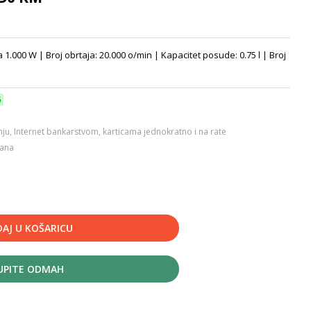
.000 W | Broj obrtaja: 20.000 o/min | Kapacitet posude: 0.75 l | Broj
6
ju, Internet bankarstvom, karticama jednokratno i na rate
dana
AJ U KOŠARICU
UPITE ODMAH