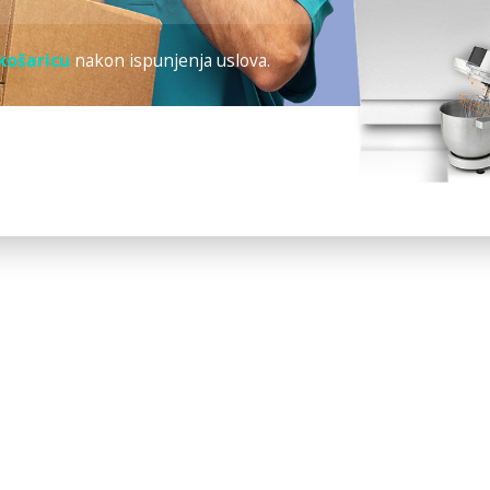
košaricu
nakon ispunjenja uslova.