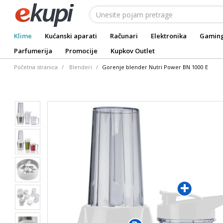
Klime
Kućanski aparati
Računari
Elektronika
Gamin
Parfumerija
Promocije
Kupkov Outlet
Početna stranica
Blenderi
Gorenje blender Nutri Power BN 1000 E