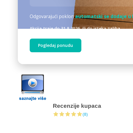
Odgovarajući poklon
automatski se dodaje u 
Akcija traje do 31.8.2026. ili do isteka zaliha.
Pogledaj ponudu
Recenzije kupaca
(8)