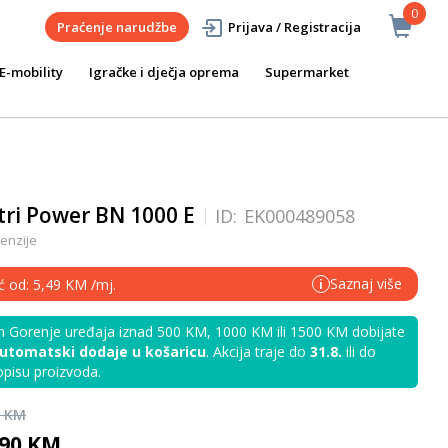
0
Praćenje narudžbe
Prijava / Registracija
E-mobility
Igračke i dječja oprema
Supermarket
tri Power BN 1000 E
ID:
EK000489058
enzije
Saznaj više
ć od: 5,49 KM /mj.
i
Gorenje uređaja iznad 500 KM, 1000 KM ili 1500 KM dobijate
utomatski dodaje u košaricu
. Akcija traje do
31.8.
ili do
 opisu proizvoda.
0 KM
,90 KM