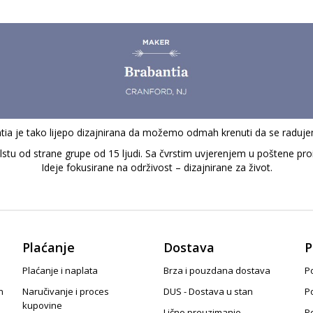
a je tako lijepo dizajnirana da možemo odmah krenuti da se raduje
u od strane grupe od 15 ljudi. Sa čvrstim uvjerenjem u poštene proiz
Ideje fokusirane na održivost – dizajnirane za život.
Plaćanje
Dostava
P
Plaćanje i naplata
Brza i pouzdana dostava
Po
n
Naručivanje i proces
DUS - Dostava u stan
P
kupovine
Lično preuzimanje
P