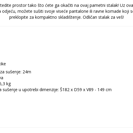
uštedite prostor tako što ćete ga okačiti na ovaj pametni stalak! Uz o
odjeću, možete sušiti svoje viseće pantalone ili ravne komade koji se 
preklopite za kompaktno skladištenje. Odličan stalak za veš!
tike
 za sušenje: 24m
va
5,3 kg
a sušenje u upotrebi dimenzije: Š182 x D59 x V89 - 149 cm