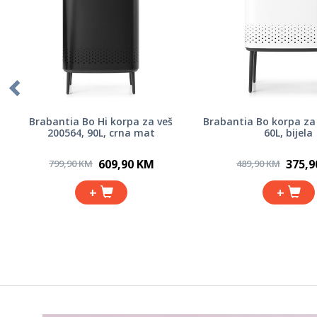
Brabantia Bo Hi korpa za veš
Brabantia Bo korpa za 
200564, 90L, crna mat
60L, bijela
609,90 KM
375,9
799,90 KM
489,90 KM
+
+