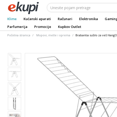
Klime
Kućanski aparati
Računari
Elektronika
Gamin
Parfumerija
Promocije
Kupkov Outlet
Početna stranica
Mopovi, metle i oprema
Brabantia sušilo za veš HangO