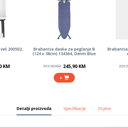
veš 200502,
Brabantia daska za peglanje B
Brabantia
(124 x 38cm) 134364, Denm Blue
0 KM
245,90 KM
319,90 KM
229,
+
Detalji proizvoda
Specifikacije
Ocjene