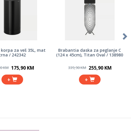
 korpa za veš 35L, mat
Brabantia daska za peglanje C
crna / 242342
(124 x 45cm), Titan Oval / 138980
175,90 KM
255,90 KM
90 KM
339,90 KM
+
+