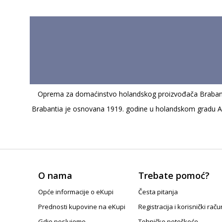
Oprema za domaćinstvo holandskog proizvođača Brabanti
Brabantia je osnovana 1919. godine u holandskom gradu Alst
O nama
Trebate pomoć?
Opće informacije o eKupi
Česta pitanja
Prednosti kupovine na eKupi
Registracija i korisnički raču
Gdje poslujemo
Tehničke poteškoće