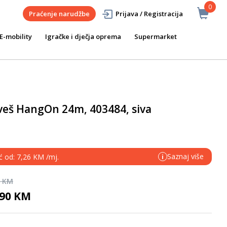
0
Praćenje narudžbe
Prijava / Registracija
E-mobility
Igračke i dječja oprema
Supermarket
 veš HangOn 24m, 403484, siva
Saznaj više
ć od: 7,26 KM /mj.
i
0 KM
,90 KM