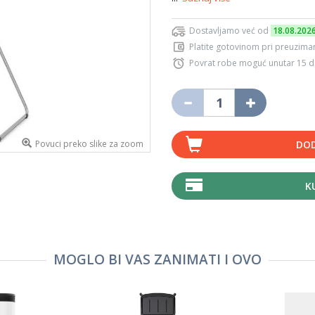
Dostavljamo već od
18.08.202
Platite gotovinom pri preuziman
Povrat robe moguć unutar 15 
Povuci preko slike za zoom
DOD
K
MOGLO BI VAS ZANIMATI I OVO