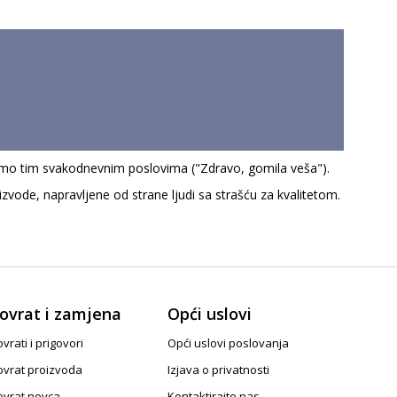
mo tim svakodnevnim poslovima ("Zdravo, gomila veša").
vode, napravljene od strane ljudi sa strašću za kvalitetom.
ovrat i zamjena
Opći uslovi
vrati i prigovori
Opći uslovi poslovanja
ovrat proizvoda
Izjava o privatnosti
ovrat novca
Kontaktirajte nas