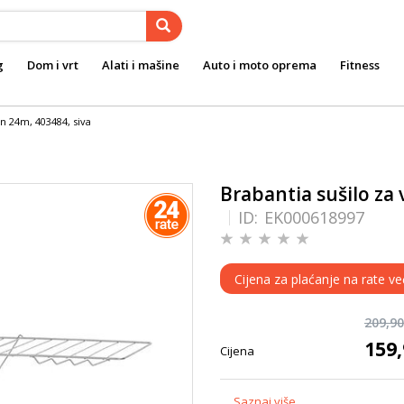
g
Dom i vrt
Alati i mašine
Auto i moto oprema
Fitness
n 24m, 403484, siva
Brabantia sušilo za
ID:
EK000618997
Cijena za plaćanje na rate ve
209,9
159
Cijena
...
Saznaj više