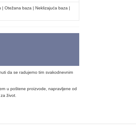
u | Otežana baza | Neklizajuća baza |
nuti da se radujemo tim svakodnevnim
jem u poštene proizvode, napravljene od
za život.