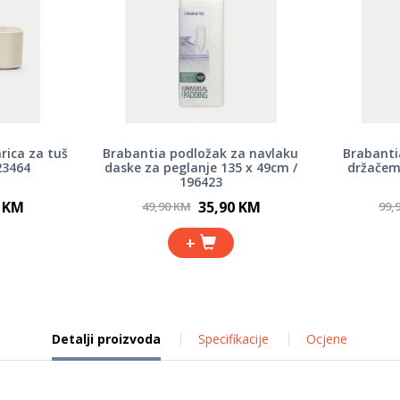
rica za tuš
Brabantia podložak za navlaku
Brabanti
23464
daske za peglanje 135 x 49cm /
držačem,
196423
0 KM
35,90 KM
49,90 KM
99,
+
Detalji proizvoda
Specifikacije
Ocjene