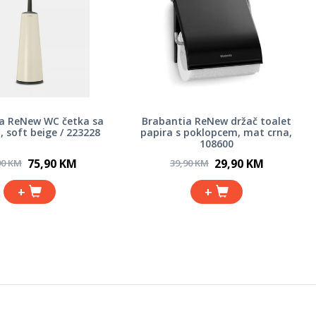
a ReNew WC četka sa
Brabantia ReNew držač toalet
 soft beige / 223228
papira s poklopcem, mat crna,
108600
75,90 KM
29,90 KM
90 KM
39,90 KM
+
+