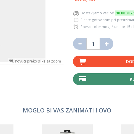
Dostavljamo već od
18.08.202
Platite gotovinom pri preuziman
Povrat robe moguć unutar 15 
Povuci preko slike za zoom
DOD
K
MOGLO BI VAS ZANIMATI I OVO