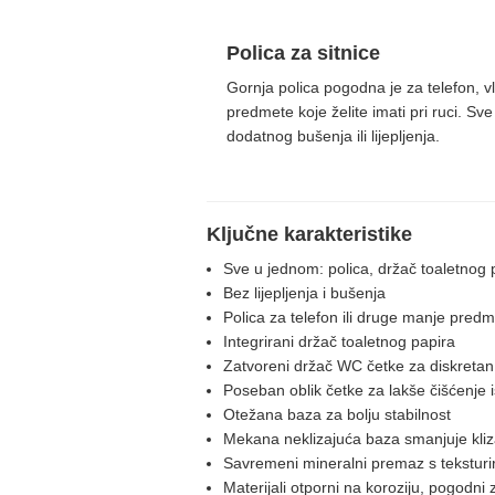
Polica za sitnice
Gornja polica pogodna je za telefon, 
predmete koje želite imati pri ruci. S
dodatnog bušenja ili lijepljenja.
Ključne karakteristike
Sve u jednom: polica, držač toaletnog 
Bez lijepljenja i bušenja
Polica za telefon ili druge manje pred
Integrirani držač toaletnog papira
Zatvoreni držač WC četke za diskretan
Poseban oblik četke za lakše čišćenje 
Otežana baza za bolju stabilnost
Mekana neklizajuća baza smanjuje kliz
Savremeni mineralni premaz s tekstur
Materijali otporni na koroziju, pogodni