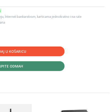
6
ju, Internet bankarstvom, karticama jednokratno i na rate
dana
AJ U KOŠARICU
UPITE ODMAH