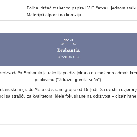
Polica, držač toaletnog papira i WC četka u jednom stalk
Materijali otporni na koroziju
oizvođača Brabantia je tako lijepo dizajnirana da možemo odmah kre
poslovima ("Zdravo, gomila veša").
olandskom gradu Alstu od strane grupe od 15 ljudi. Sa čvrstim uvjeren
judi sa strašću za kvalitetom. Ideje fokusirane na održivost – dizajnirane 