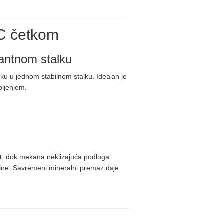
WC četkom
antnom stalku
ku u jednom stabilnom stalku. Idealan je
pljenjem.
t, dok mekana neklizajuća podloga
šine. Savremeni mineralni premaz daje