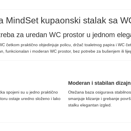
a MindSet kupaonski stalak sa 
treba za uredan WC prostor u jednom eleg
C četkom praktično objedinjuje policu, držač toaletnog papira i WC čet
n, funkcionalan i moderan WC prostor, bez potrebe za bušenjem ili lije
Moderan i stabilan dizajn
tka spojeni su u jedno praktično
Otežana baza osigurava stabilnos
toru ostaje uredno složeno i lako
smanjuje klizanje i grebanje povr
stalku elegantan izgled.