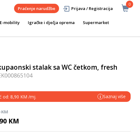
0
Praćenje narudžbe
Prijava / Registracija
E-mobility
Igračke i dječja oprema
Supermarket
kupaonski stalak sa WC četkom, fresh
EK000865104
Saznaj više
ć od: 8,90 KM /mj.
i
0 KM
,90 KM