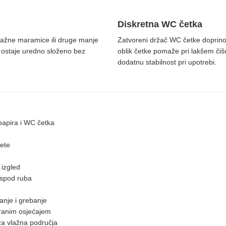
Diskretna WC četka
vlažne maramice ili druge manje
Zatvoreni držač WC četke doprin
ve ostaje uredno složeno bez
oblik četke pomaže pri lakšem či
dodatnu stabilnost pri upotrebi.
papira i WC četka
mete
 izgled
ispod ruba
anje i grebanje
iranim osjećajem
 za vlažna područja