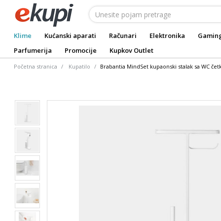
Klime
Kućanski aparati
Računari
Elektronika
Gamin
Parfumerija
Promocije
Kupkov Outlet
Početna stranica
Kupatilo
Brabantia MindSet kupaonski stalak sa WC čet