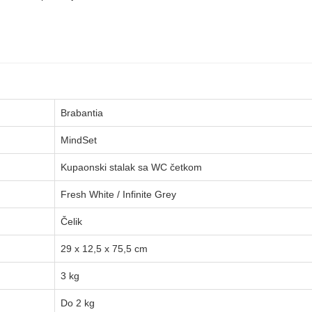
Brabantia
MindSet
Kupaonski stalak sa WC četkom
Fresh White / Infinite Grey
Čelik
29 x 12,5 x 75,5 cm
3 kg
Do 2 kg