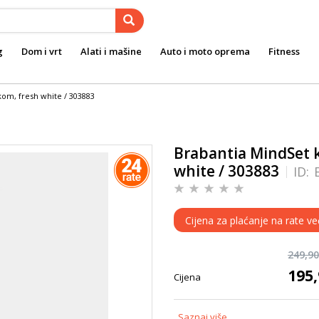
g
Dom i vrt
Alati i mašine
Auto i moto oprema
Fitness
kom, fresh white / 303883
Brabantia MindSet 
white / 303883
ID:
Cijena za plaćanje na rate ve
249,9
195
Cijena
Saznaj više