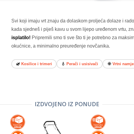
Svi koji imaju vrt znaju da dolaskom proljeća dolaze i rad
kada sjedneš i piješ kavu u svom lijepo uređenom vrtu, z
isplatilo!
Pripremili smo ti sve što ti je potrebno za maksim
okućnice, a minimalno preuređenje novčanika.
🌿
Kosilice i trimeri
💧
Perači i usisivači
🌞
Vrtni namje
IZDVOJENO IZ PONUDE