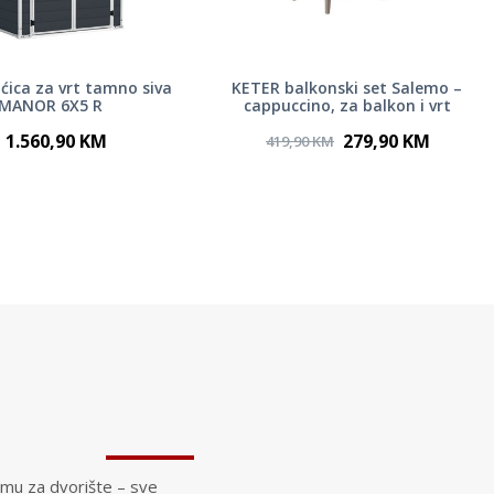
ćica za vrt tamno siva
KETER balkonski set Salemo –
MANOR 6X5 R
cappuccino, za balkon i vrt
1.560,90 KM
279,90 KM
419,90 KM
emu za dvorište – sve