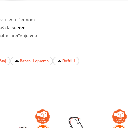
ovi u vrtu. Jednom
naš da se
sve
alno uređenje vrta i
štaj
🌊
Bazeni i oprema
🔥
Roštilji