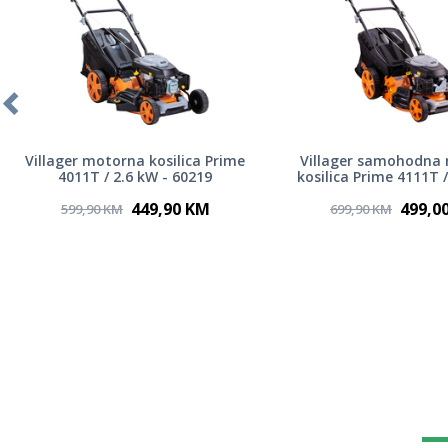
Villager motorna kosilica Prime
Villager samohodna
4011T / 2.6 kW - 60219
kosilica Prime 4111T 
60220
449,90 KM
499,0
599,90 KM
699,90 KM