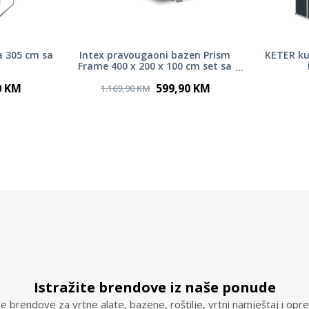
 305 cm sa
Intex pravougaoni bazen Prism
KETER ku
Frame 400 x 200 x 100 cm set sa
pumpom i opremom – 26780NP
0 KM
599,90 KM
1.169,90 KM
Istražite brendove iz naše ponude
 brendove za vrtne alate, bazene, roštilje, vrtni namještaj i opr