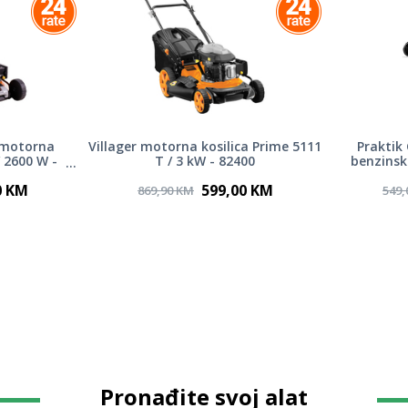
 motorna
Villager motorna kosilica Prime 5111
Praktik
/ 2600 W -
T / 3 kW - 82400
benzinska
0 KM
599,00 KM
869,90 KM
549,
Pronađite svoj alat