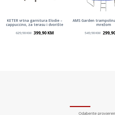
KETER vrtna garnitura Elodie –
AMS Garden trampolina
cappuccino, za terasu i dvorište
mrežom
399,90 KM
299,9
629,90 KM
549,90 KM
Odaberite provjerene