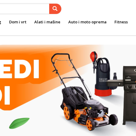
g
Dom i vrt
Alati i mašine
Auto i moto oprema
Fitness