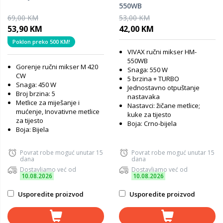
550WB
69,00 KM
53,00 KM
53,90 KM
42,00 KM
Poklon preko 500 KM!
VIVAX ručni mikser HM-
550WB
Gorenje ručni mikser M 420
Snaga: 550 W
CW
5 brzina + TURBO
Snaga: 450 W
Jednostavno otpuštanje
Broj brzina: 5
nastavaka
Metlice za miješanje i
Nastavci: žičane metlice;
mućenje, Inovativne metlice
kuke za tijesto
za tijesto
Boja: Crno-bijela
Boja: Bijela
Povrat robe moguć unutar 15
Povrat robe moguć unutar 15
dana
dana
Dostavljamo već od
Dostavljamo već od
10.08.2026
10.08.2026
Usporedite proizvod
Usporedite proizvod