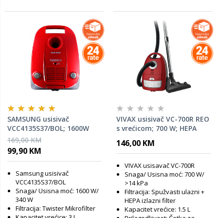
SAMSUNG usisivač
VIVAX usisivač VC-700R REO
VCC4135S37/BOL; 1600W
s vrećicom; 700 W; HEPA
filter
169,00 KM
146,00 KM
99,90 KM
VIVAX usisavač VC-700R
Samsung usisivač
Snaga/ Usisna moć: 700 W/
VCC4135S37/BOL
>14 kPa
Snaga/ Usisna moć: 1600 W/
Filtracija: Spužvasti ulazni +
340 W
HEPA izlazni filter
Filtracija: Twister Mikrofilter
Kapacitet vrećice: 1.5 L
Kapacitet vrećice: 3 L