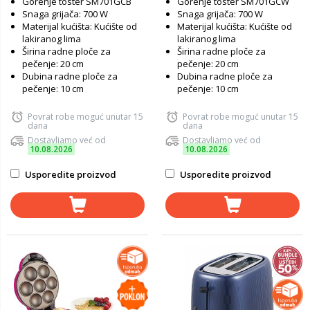
Gorenje toster SM701GCB
Gorenje toster SM701GCW
Snaga grijača: 700 W
Snaga grijača: 700 W
Materijal kućišta: Kućište od
Materijal kućišta: Kućište od
lakiranog lima
lakiranog lima
Širina radne ploče za
Širina radne ploče za
pečenje: 20 cm
pečenje: 20 cm
Dubina radne ploče za
Dubina radne ploče za
pečenje: 10 cm
pečenje: 10 cm
Povrat robe moguć unutar 15
Povrat robe moguć unutar 15
dana
dana
Dostavljamo već od
Dostavljamo već od
10.08.2026
10.08.2026
Usporedite proizvod
Usporedite proizvod