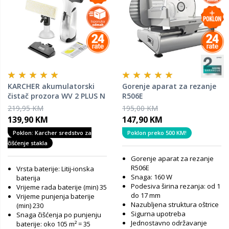
KARCHER akumulatorski
Gorenje aparat za rezanje
čistač prozora WV 2 PLUS N
R506E
219,95 KM
195,00 KM
139,90 KM
147,90 KM
Poklon: Karcher sredstvo za
Poklon preko 500 KM!
čišćenje stakla
Gorenje aparat za rezanje
R506E
Vrsta baterije: Litij-ionska
Snaga: 160 W
baterija
Podesiva širina rezanja: od 1
Vrijeme rada baterije (min) 35
do 17 mm
Vrijeme punjenja baterije
Nazubljena struktura oštrice
(min) 230
Sigurna upotreba
Snaga čišćenja po punjenju
Jednostavno održavanje
baterije: oko 105 m² = 35