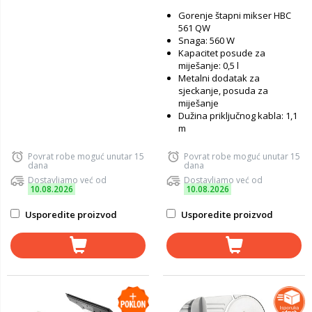
Gorenje štapni mikser HBC
561 QW
Snaga: 560 W
Kapacitet posude za
miješanje: 0,5 l
Metalni dodatak za
sjeckanje, posuda za
miješanje
Dužina priključnog kabla: 1,1
m
Povrat robe moguć unutar 15
Povrat robe moguć unutar 15
dana
dana
Dostavljamo već od
Dostavljamo već od
10.08.2026
10.08.2026
Usporedite proizvod
Usporedite proizvod