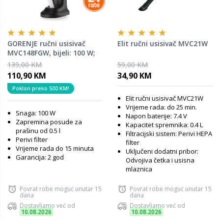
GORENJE ručni usisivač
Elit ručni usisivač MVC21W
MVC148FGW, bijeli: 100 W;
zapremina 0.5 L
139,00 KM
59,00 KM
110,90 KM
34,90 KM
Poklon preko 500 KM!
Elit ručni usisivač MVC21W
Vrijeme rada: do 25 min.
Snaga: 100 W
Napon baterije: 7.4 V
Zapremina posude za
Kapacitet spremnika: 0.4 L
prašinu od 0.5 l
Filtracijski sistem: Perivi HEPA
Perivi filter
filter
Vrijeme rada do 15 minuta
Uključeni dodatni pribor:
Garancija: 2 god
Odvojiva četka i usisna
mlaznica
Povrat robe moguć unutar 15
Povrat robe moguć unutar 15
dana
dana
Dostavljamo već od
Dostavljamo već od
10.08.2026
10.08.2026