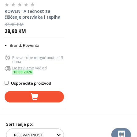
ROWENTA tečnost za
čišćenje presvlaka i tepiha
XD5310F0
34,90 KM
28,90 KM
Brand: Rowenta
Povrat robe moguć unutar 15
dana
Dostavljamo već od
10.08.2026
Usporedite proizvod
Sortiranje po: