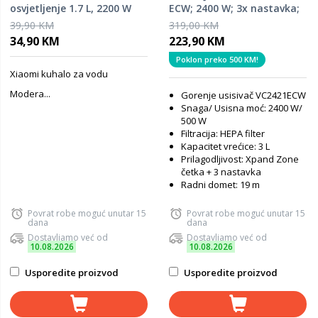
osvjetljenje 1.7 L, 2200 W
ECW; 2400 W; 3x nastavka;
XpandZone četka; HEPA
39,90 KM
319,00 KM
filtracija
34,90 KM
223,90 KM
Poklon preko 500 KM!
Xiaomi kuhalo za vodu
Modera...
Gorenje usisivač VC2421ECW
Snaga/ Usisna moć: 2400 W/
500 W
Filtracija: HEPA filter
Kapacitet vrećice: 3 L
Prilagodljivost: Xpand Zone
četka + 3 nastavka
Radni domet: 19 m
Povrat robe moguć unutar 15
Povrat robe moguć unutar 15
dana
dana
Dostavljamo već od
Dostavljamo već od
10.08.2026
10.08.2026
Usporedite proizvod
Usporedite proizvod