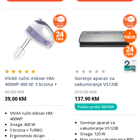
VIVAX ručni mikser HM-
Gorenje aparat za
400WP 400 W; 5 brzina +
vakumiranje VS120E
TURBO
49,00 KM
219,00 KM
39,00 KM
137,90 KM
Poklon preko 500 KM!
VIVAX ručni mikser HM-
400WP
Gorenje aparat za
Snaga: 400 W
vakumiranje VS120E
5 brzina + TURBO
Snaga: 120 W
Ergonomski dizajn
Max snaga vakumiranja 800