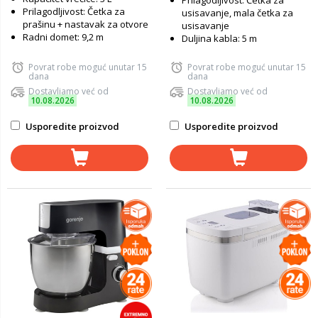
Prilagodljivost: Četka za
Prilagodljivost: Četka za
usisavanje, mala četka za
prašinu + nastavak za otvore
usisavanje
Radni domet: 9,2 m
Duljina kabla: 5 m
Povrat robe moguć unutar 15
Povrat robe moguć unutar 15
dana
dana
Dostavljamo već od
Dostavljamo već od
10.08.2026
10.08.2026
Usporedite proizvod
Usporedite proizvod