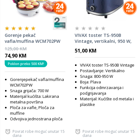
Gorenje pekač
VIVAX toster TS-950B
vafla/muffina WCM702PW
Vintage, vertikalni, 950 W,
plavi
125,00 KM
51,00 KM
74,90 KM
Poklon preko 500 KM!
VIVAX toster TS-950B Vintage
Postavljanje: Vertikalno
Snaga: 800-950 W
Gorenjepekač vafla/muffina
Boja: Plava
WCM702PW
Funkcija odmrzavanja i
Snaga grijača: 700 W
podgrijavanja
Materijal kućišta: Lakirana
Materijal: Kućište od metala i
metalna površina
plastike
Ploča za vafle, Ploča za
muffine
Odvojiva jednostrana ploča
Povrat robe moguć unutar 15
Povrat robe moguć unutar 15
dana
dana