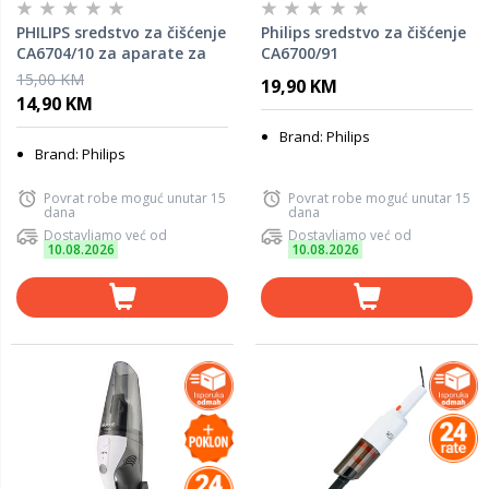
PHILIPS sredstvo za čišćenje
Philips sredstvo za čišćenje
CA6704/10 za aparate za
CA6700/91
kafu
15,00 KM
19,90 KM
14,90 KM
Brand: Philips
Brand: Philips
Povrat robe moguć unutar 15
Povrat robe moguć unutar 15
dana
dana
Dostavljamo već od
Dostavljamo već od
10.08.2026
10.08.2026