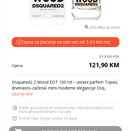
Drži sliku za zoom
Cijena za plaćanje na rate već od: 5,54 KM /mj.
i
213,00 KM
121,90 KM
Cijena
Dsquared2 2 Wood EDT 100 ml – unisex parfem Topao,
drvenasto-začinski miris moderne elegancije Dsq...
Saznaj više
Platite gotovinom pri preuzimanju, Internet bankarstvom,
karticama jednokratno i na rate
Povrat robe moguć unutar 15 dana