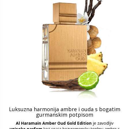
Luksuzna harmonija ambre i ouda s bogatim
gurmanskim potpisom
Al Haramain Amber Oud Gold Edition
je zavodljiv
uniseks parfem
koji spaja bezvremensku toplinu ambre s