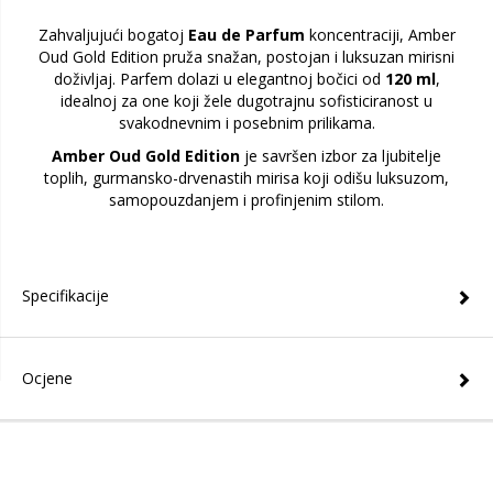
Zahvaljujući bogatoj
Eau de Parfum
koncentraciji, Amber
Oud Gold Edition pruža snažan, postojan i luksuzan mirisni
doživljaj. Parfem dolazi u elegantnoj bočici od
120 ml
,
idealnoj za one koji žele dugotrajnu sofisticiranost u
svakodnevnim i posebnim prilikama.
Amber Oud Gold Edition
je savršen izbor za ljubitelje
toplih, gurmansko-drvenastih mirisa koji odišu luksuzom,
samopouzdanjem i profinjenim stilom.
Specifikacije
Ocjene