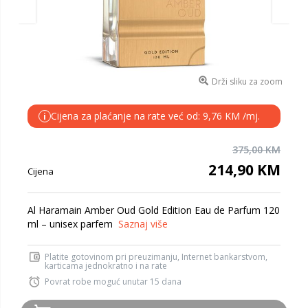
Drži sliku za zoom
Cijena za plaćanje na rate već od: 9,76 KM /mj.
i
375,00 KM
214,90 KM
Cijena
Al Haramain Amber Oud Gold Edition Eau de Parfum 120
ml – unisex parfem
Saznaj više
Platite gotovinom pri preuzimanju, Internet bankarstvom,
karticama jednokratno i na rate
Povrat robe moguć unutar 15 dana