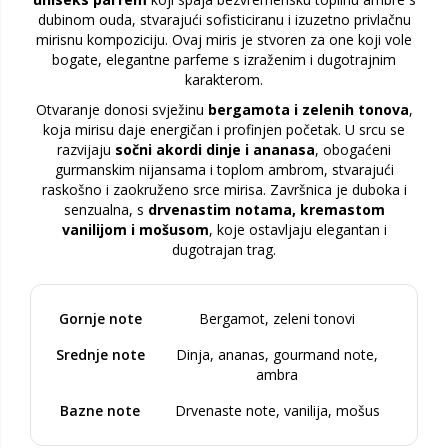
dubinom ouda, stvarajući sofisticiranu i izuzetno privlačnu
mirisnu kompoziciju. Ovaj miris je stvoren za one koji vole
bogate, elegantne parfeme s izraženim i dugotrajnim
karakterom.
Otvaranje donosi svježinu
bergamota i zelenih tonova
,
koja mirisu daje energičan i profinjen početak. U srcu se
razvijaju
sočni akordi dinje i ananasa
, obogaćeni
gurmanskim nijansama i toplom ambrom, stvarajući
raskošno i zaokruženo srce mirisa. Završnica je duboka i
senzualna, s
drvenastim notama, kremastom
vanilijom i mošusom
, koje ostavljaju elegantan i
dugotrajan trag.
Gornje note
Bergamot, zeleni tonovi
Srednje note
Dinja, ananas, gourmand note,
ambra
Bazne note
Drvenaste note, vanilija, mošus