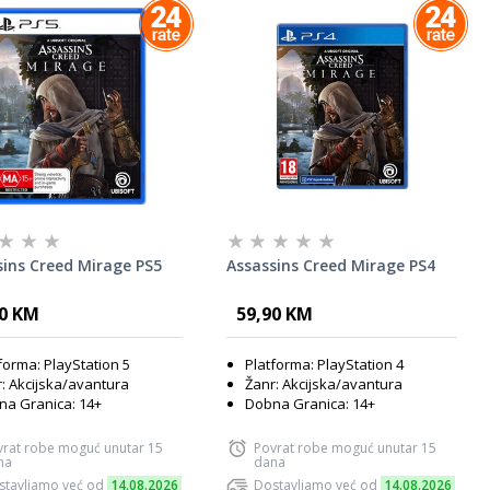
sins Creed Mirage PS5
Assassins Creed Mirage PS4
90 KM
59,90 KM
forma: PlayStation 5
Platforma: PlayStation 4
: Akcijska/avantura
Žanr: Akcijska/avantura
a Granica: 14+
Dobna Granica: 14+
vrat robe moguć unutar 15
Povrat robe moguć unutar 15
na
dana
stavljamo već od
14.08.2026
Dostavljamo već od
14.08.2026