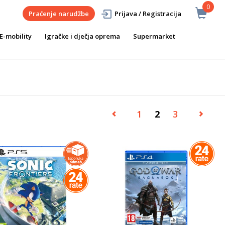
0
Praćenje narudžbe
Prijava / Registracija
E-mobility
Igračke i dječja oprema
Supermarket
1
2
3