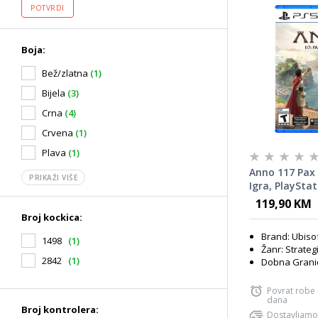
POTVRDI
Boja:
Bež/zlatna
(1)
Bijela
(3)
Crna
(4)
Crvena
(1)
Plava
(1)
Anno 117 Pax
PRIKAŽI VIŠE
Igra, PlayStat
119,90 KM
Broj kockica:
Brand: Ubiso
1498
(1)
Žanr: Strateg
2842
(1)
Dobna Granic
Povrat robe
dana
Broj kontrolera:
Dostavljamo