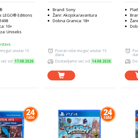
O®
Brand: Sony
Plat
a: LEGO® Editions
Žanr: Akcijska/avantura
Bra
 1498
Dobna Granica: 18+
Žanr
a: 10+
Dobn
za: Uniseks
ostava
 moguć unutar 15
Povrat robe moguć unutar 15
Po
dana
da
 već od
17.08.2026
Dostavljamo već od
14.08.2026
Do