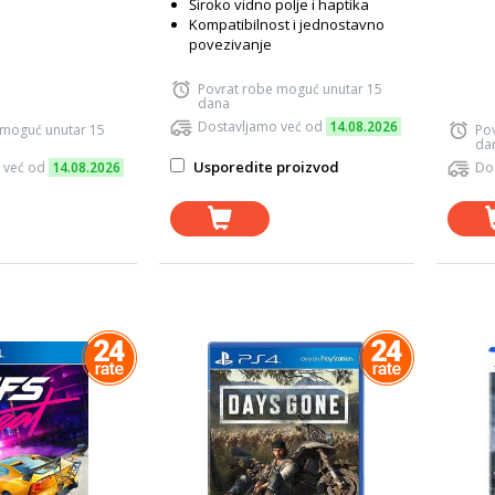
Široko vidno polje i haptika
Kompatibilnost i jednostavno
povezivanje
Povrat robe moguć unutar 15
dana
Dostavljamo već od
14.08.2026
 moguć unutar 15
Po
da
Usporedite proizvod
 već od
14.08.2026
Do