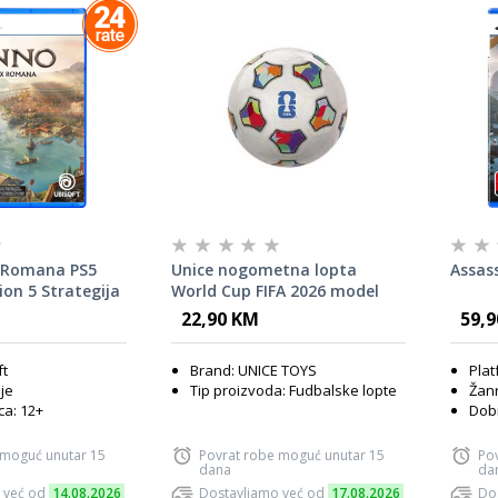
 Romana PS5
Unice nogometna lopta
Assas
ion 5 Strategija
World Cup FIFA 2026 model
1038
22,90 KM
59,
ft
Brand: UNICE TOYS
Plat
ije
Tip proizvoda: Fudbalske lopte
Žanr
a: 12+
Dobn
 moguć unutar 15
Povrat robe moguć unutar 15
Po
dana
da
 već od
14.08.2026
Dostavljamo već od
17.08.2026
Do