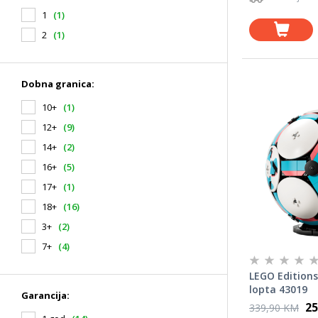
1
(1)
2
(1)
Dobna granica:
10+
(1)
12+
(9)
14+
(2)
16+
(5)
17+
(1)
18+
(16)
3+
(2)
7+
(4)
LEGO Editio
lopta 43019
Garancija:
25
339,90 KM