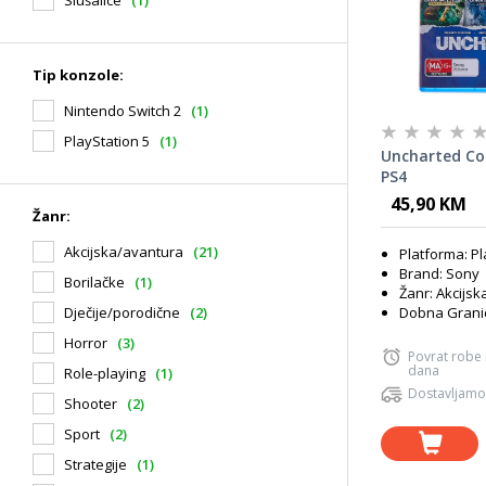
Tip konzole:
Nintendo Switch 2
(1)
PlayStation 5
(1)
Uncharted Col
PS4
45,90 KM
Žanr:
Akcijska/avantura
(21)
Platforma: Pl
Brand: Sony
Borilačke
(1)
Žanr: Akcijs
Dječije/porodične
(2)
Dobna Granic
Horror
(3)
Povrat robe
dana
Role-playing
(1)
Dostavljamo
Shooter
(2)
Sport
(2)
Strategije
(1)