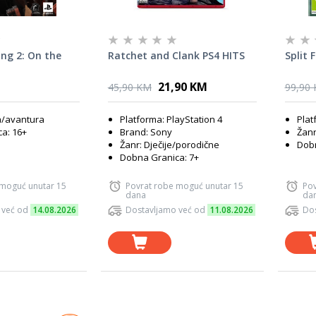
ng 2: On the
Ratchet and Clank PS4 HITS
Split 
21,90 KM
45,90 KM
99,90
ka/avantura
Platforma: PlayStation 4
Plat
a: 16+
Brand: Sony
Žanr
Žanr: Dječije/porodične
Dobn
Dobna Granica: 7+
 moguć unutar 15
Povrat robe moguć unutar 15
Pov
dana
da
 već od
14.08.2026
Dostavljamo već od
11.08.2026
Dos