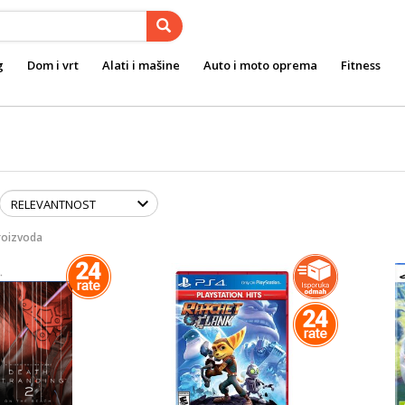
g
Dom i vrt
Alati i mašine
Auto i moto oprema
Fitness
roizvoda