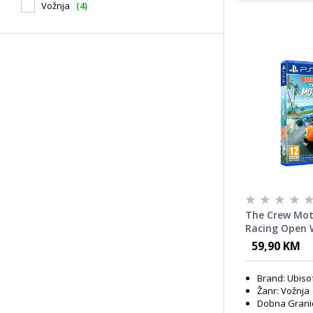
Vožnja
(4)
The Crew Moto
Racing Open 
59,90 KM
Brand: Ubiso
Žanr: Vožnja
Dobna Granic