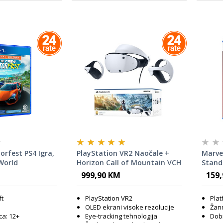
rfest PS4 Igra,
PlayStation VR2 Naočale +
Marve
World
Horizon Call of Mountain VCH
Stand
999,90 KM
159
ft
PlayStation VR2
Plat
OLED ekrani visoke rezolucije
Žanr
a: 12+
Eye-tracking tehnologija
Dobn