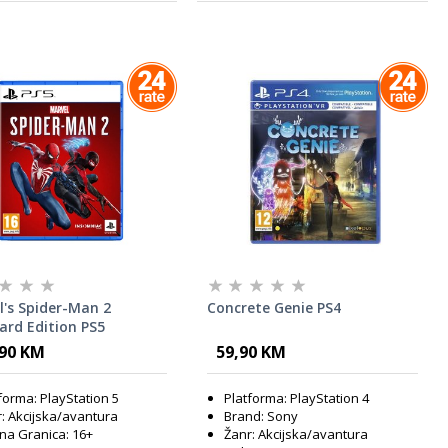
l's Spider-Man 2
Concrete Genie PS4
ard Edition PS5
,90 KM
59,90 KM
forma: PlayStation 5
Platforma: PlayStation 4
: Akcijska/avantura
Brand: Sony
a Granica: 16+
Žanr: Akcijska/avantura