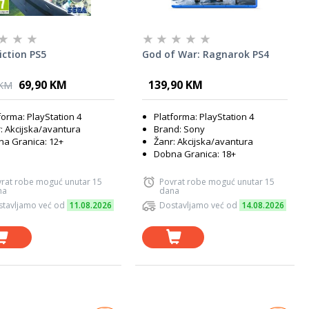
Fiction PS5
God of War: Ragnarok PS4
69,90 KM
139,90 KM
 KM
forma: PlayStation 4
Platforma: PlayStation 4
: Akcijska/avantura
Brand: Sony
a Granica: 12+
Žanr: Akcijska/avantura
Dobna Granica: 18+
rat robe moguć unutar 15
Povrat robe moguć unutar 15
na
dana
tavljamo već od
11.08.2026
Dostavljamo već od
14.08.2026