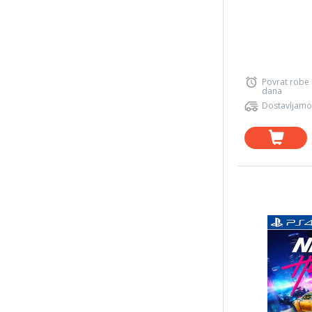
Povrat robe
dana
Dostavljamo