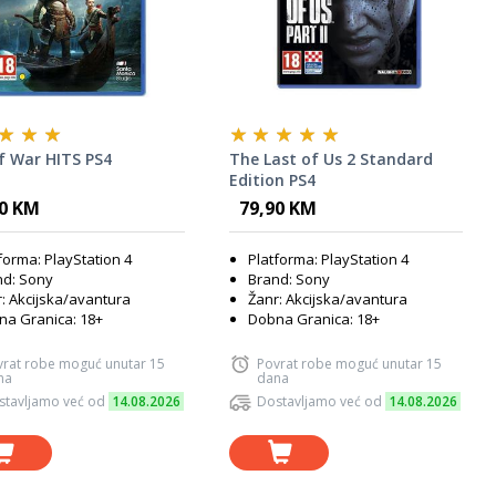
f War HITS PS4
The Last of Us 2 Standard
Edition PS4
90 KM
79,90 KM
forma: PlayStation 4
Platforma: PlayStation 4
nd: Sony
Brand: Sony
: Akcijska/avantura
Žanr: Akcijska/avantura
a Granica: 18+
Dobna Granica: 18+
vrat robe moguć unutar 15
Povrat robe moguć unutar 15
na
dana
stavljamo već od
14.08.2026
Dostavljamo već od
14.08.2026