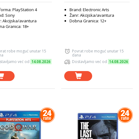
forma: PlayStation 4
Brand: Electronic Arts
nd: Sony
Žanr: Akcijska/avantura
: Akcijska/avantura
Dobna Granica: 12+
a Granica: 18+
vrat robe moguć unutar 15
Povrat robe moguć unutar 15
na
dana
stavljamo već od
14.08.2026
Dostavljamo već od
14.08.2026