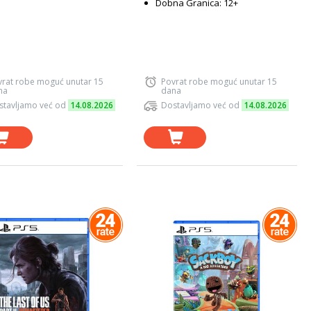
Dobna Granica: 12+
vrat robe moguć unutar 15
Povrat robe moguć unutar 15
na
dana
stavljamo već od
14.08.2026
Dostavljamo već od
14.08.2026