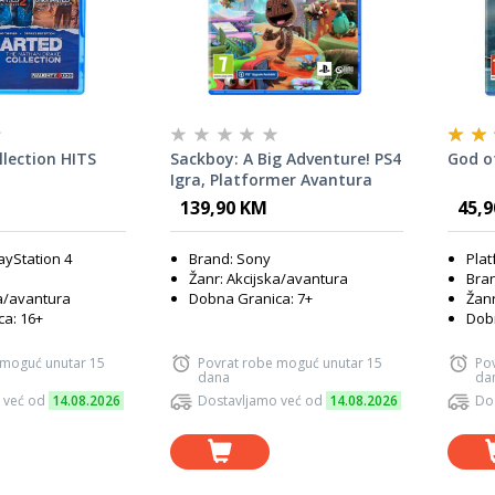
lection HITS
Sackboy: A Big Adventure! PS4
God o
Igra, Platformer Avantura
139,90 KM
45,
ayStation 4
Brand: Sony
Plat
Žanr: Akcijska/avantura
Bra
ka/avantura
Dobna Granica: 7+
Žanr
a: 16+
Dobn
 moguć unutar 15
Povrat robe moguć unutar 15
Po
dana
da
 već od
14.08.2026
Dostavljamo već od
14.08.2026
Do