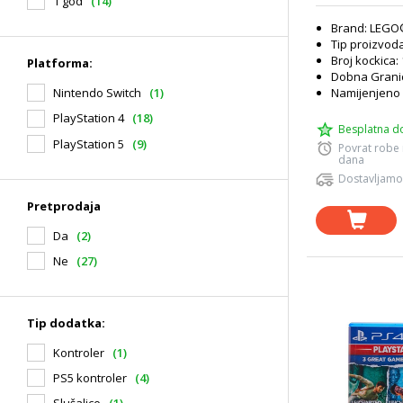
1 god
(14)
Brand: LEG
Tip proizvod
Broj kockica:
Platforma:
Dobna Granic
Namijenjeno 
Nintendo Switch
(1)
PlayStation 4
(18)
Besplatna d
PlayStation 5
(9)
Povrat robe
dana
Dostavljamo
Pretprodaja
Da
(2)
Ne
(27)
Tip dodatka:
Kontroler
(1)
PS5 kontroler
(4)
Slušalice
(1)