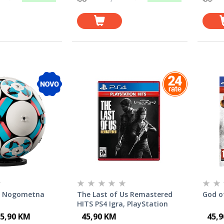
ns Nogometna
The Last of Us Remastered
God o
HITS PS4 Igra, PlayStation
Hits Akcija Avantura
5,90 KM
45,90 KM
45,