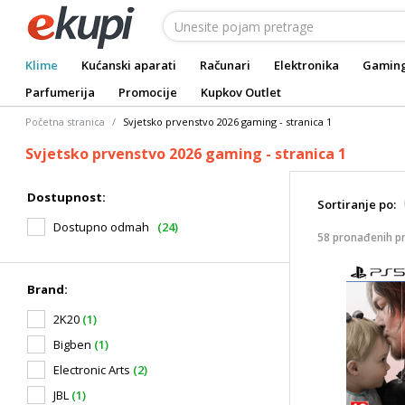
Klime
Kućanski aparati
Računari
Elektronika
Gamin
Parfumerija
Promocije
Kupkov Outlet
Početna stranica
Svjetsko prvenstvo 2026 gaming - stranica 1
Svjetsko prvenstvo 2026 gaming - stranica 1
Dostupnost:
Sortiranje po:
Dostupno odmah
(24)
58 pronađenih p
Brand:
2K20
(1)
Bigben
(1)
Electronic Arts
(2)
JBL
(1)