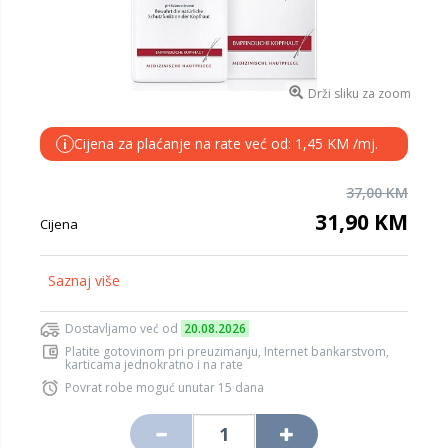
Drži sliku za zoom
Cijena za plaćanje na rate već od: 1,45 KM /mj.
i
37,00 KM
31,90 KM
Cijena
Saznaj više
Dostavljamo već od
20.08.2026
Platite gotovinom pri preuzimanju, Internet bankarstvom,
karticama jednokratno i na rate
Povrat robe moguć unutar 15 dana