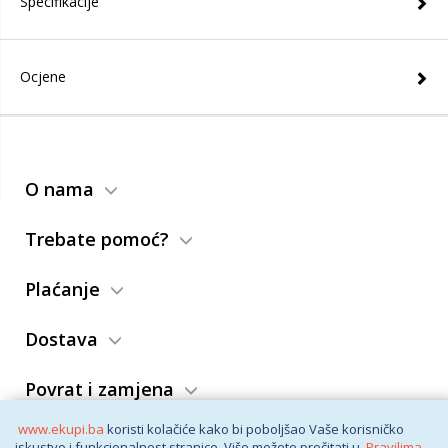
Specifikacije
Ocjene
O nama
Trebate pomoć?
Plaćanje
Dostava
Povrat i zamjena
www.ekupi.ba
koristi kolačiće kako bi poboljšao Vaše korisničko
Opći uslovi
iskustvo i funkcionalnost stranice. Više možete pročitati u
Pravilima