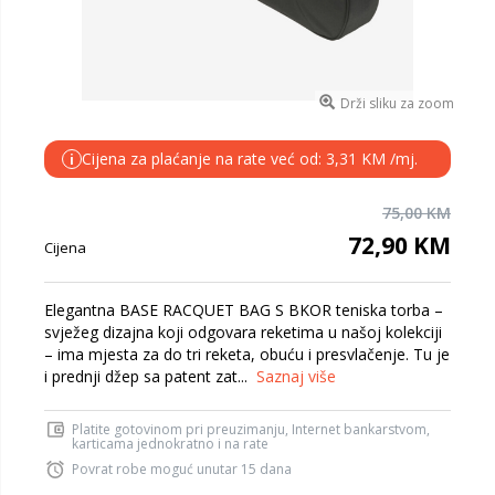
Drži sliku za zoom
Cijena za plaćanje na rate već od: 3,31 KM /mj.
i
75,00 KM
72,90 KM
Cijena
Elegantna BASE RACQUET BAG S BKOR teniska torba –
svježeg dizajna koji odgovara reketima u našoj kolekciji
– ima mjesta za do tri reketa, obuću i presvlačenje. Tu je
i prednji džep sa patent zat...
Saznaj više
Platite gotovinom pri preuzimanju, Internet bankarstvom,
karticama jednokratno i na rate
Povrat robe moguć unutar 15 dana