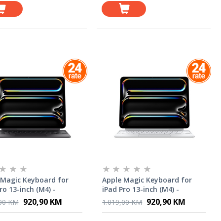
 Magic Keyboard for
Apple Magic Keyboard for
ro 13-inch (M4) -
iPad Pro 13-inch (M4) -
an - Black
Croatian - White
920,90 KM
920,90 KM
,00 KM
1.019,00 KM