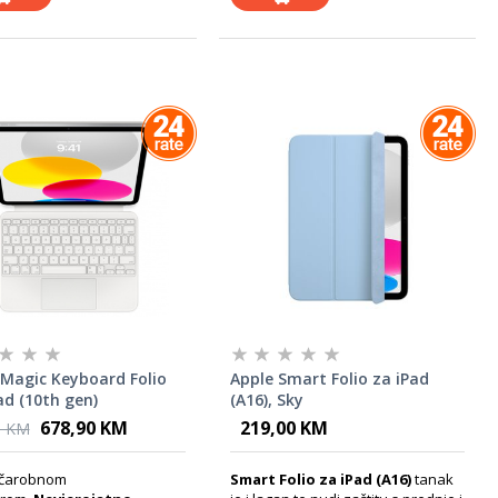
 Magic Keyboard Folio
Apple Smart Folio za iPad
ad (10th gen)
(A16), Sky
cr/a - Croatian
678,90 KM
219,00 KM
0 KM
s čarobnom
Smart Folio za iPad (A16)
tanak