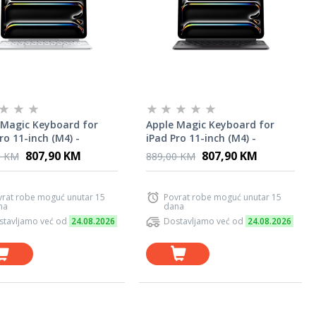
 Magic Keyboard for
Apple Magic Keyboard for
ro 11-inch (M4) -
iPad Pro 11-inch (M4) -
ational English - White
Croatian - Black
807,90 KM
807,90 KM
0 KM
889,00 KM
vrat robe moguć unutar 15
Povrat robe moguć unutar 15
na
dana
stavljamo već od
24.08.2026
Dostavljamo već od
24.08.2026