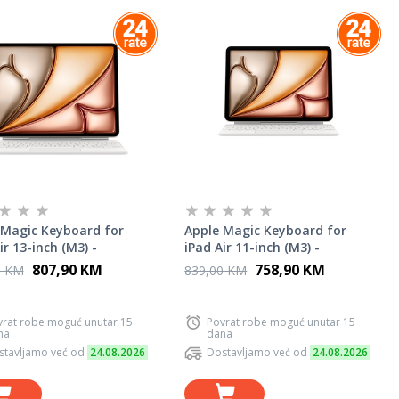
 Magic Keyboard for
Apple Magic Keyboard for
ir 13-inch (M3) -
iPad Air 11-inch (M3) -
ian - White
Croatian - White
807,90 KM
758,90 KM
0 KM
839,00 KM
vrat robe moguć unutar 15
Povrat robe moguć unutar 15
na
dana
stavljamo već od
24.08.2026
Dostavljamo već od
24.08.2026