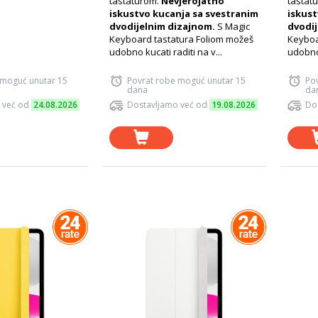
tastaturom.
Nevjerojatno
tastat
iskustvo kucanja sa svestranim
iskust
dvodijelnim dizajnom.
S Magic
dvodij
Keyboard tastatura Foliom možeš
Keyboa
udobno kucati raditi na v...
udobno 
 moguć unutar 15
Povrat robe moguć unutar 15
Po
dana
da
 već od
24.08.2026
Dostavljamo već od
19.08.2026
Do