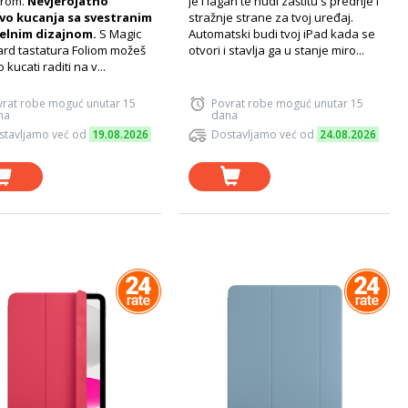
urom.
Nevjerojatno
je i lagan te nudi zaštitu s prednje i
vo kucanja sa svestranim
stražnje strane za tvoj uređaj.
elnim dizajnom.
S Magic
Automatski budi tvoj iPad kada se
rd tastatura Foliom možeš
otvori i stavlja ga u stanje miro...
kucati raditi na v...
vrat robe moguć unutar 15
Povrat robe moguć unutar 15
na
dana
stavljamo već od
19.08.2026
Dostavljamo već od
24.08.2026