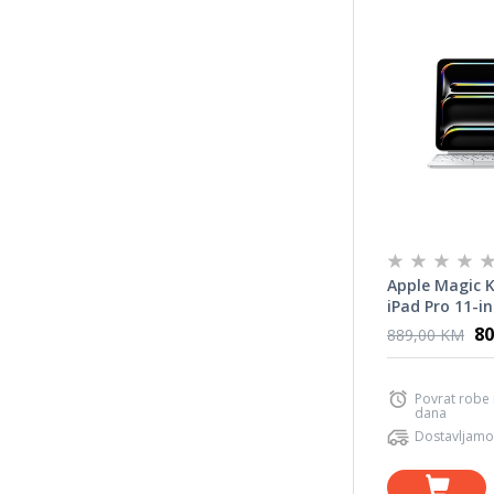
Apple Magic 
iPad Pro 11-in
Croatian - Wh
80
889,00 KM
Povrat robe
dana
Dostavljamo