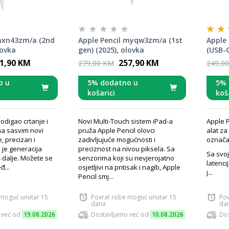
 mxn43zm/a (2nd
Apple Pencil myqw3zm/a (1st
Apple
lovka
gen) (2025), olovka
(USB-C
1,90 KM
257,90 KM
279,00 KM
249,0
o u
5% dodatno u
5% 
košarici
koš
podigao crtanje i
Novi Multi-Touch sistem iPad-a
Apple P
 na sasvim novi
pruža Apple Pencil olovci
alat za 
e, precizan i
zadivljujuće mogućnosti i
označa
 je generacija
preciznost na nivou piksela. Sa
Sa svo
š dalje. Možete se
senzorima koji su nevjerojatno
latenci
đ...
osjetljivi na pritisak i nagib, Apple
j...
Pencil smj...
 moguć unutar 15
Povrat robe moguć unutar 15
Pov
dana
da
 već od
19.08.2026
Dostavljamo već od
10.08.2026
Dos