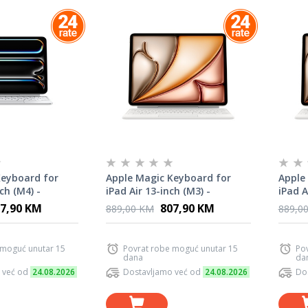
Keyboard for
Apple Magic Keyboard for
Apple
ch (M4) -
iPad Air 13-inch (M3) -
iPad A
ite
International English - White
Croat
7,90 KM
807,90 KM
889,00 KM
889,0
 moguć unutar 15
Povrat robe moguć unutar 15
Po
dana
da
 već od
24.08.2026
Dostavljamo već od
24.08.2026
Do