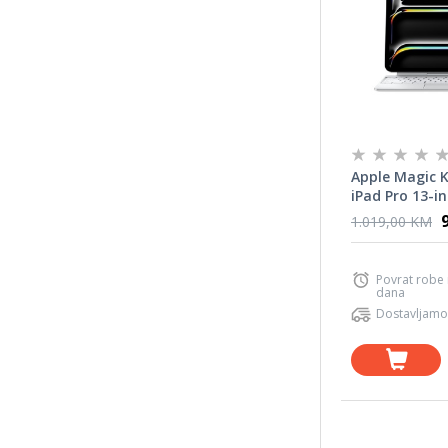
Apple Magic 
iPad Pro 13-in
International
1.019,00 KM
Povrat robe
dana
Dostavljamo