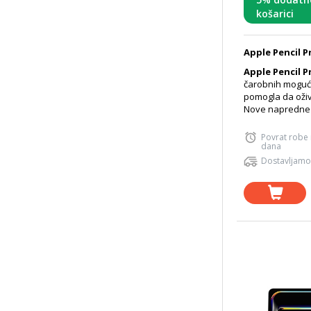
košarici
Apple Pencil P
Apple Pencil P
čarobnih moguć
pomogla da oživi
Nove napredne k
Povrat robe
dana
Dostavljamo