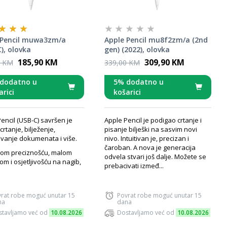
 Pencil muwa3zm/a
Apple Pencil mu8f2zm/a (2nd
), olovka
gen) (2022), olovka
185,90 KM
309,90 KM
0 KM
339,00 KM
dodatno u
5% dodatno u
arici
košarici
encil (USB-C) savršen je
Apple Pencil je podigao crtanje i
crtanje, bilježenje,
pisanje bilješki na sasvim novi
vanje dokumenata i više.
nivo. Intuitivan je, precizan i
čaroban. A nova je generacija
jom preciznošću, malom
odvela stvari još dalje. Možete se
jom i osjetljivošću na nagib,
prebacivati izmeđ...
rat robe moguć unutar 15
Povrat robe moguć unutar 15
na
dana
tavljamo već od
10.08.2026
Dostavljamo već od
10.08.2026