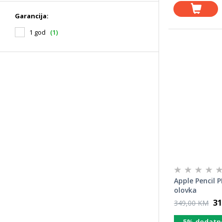
Garancija:
1 god
(1)
Apple Pencil
olovka
31
349,00 KM
5% dodatn