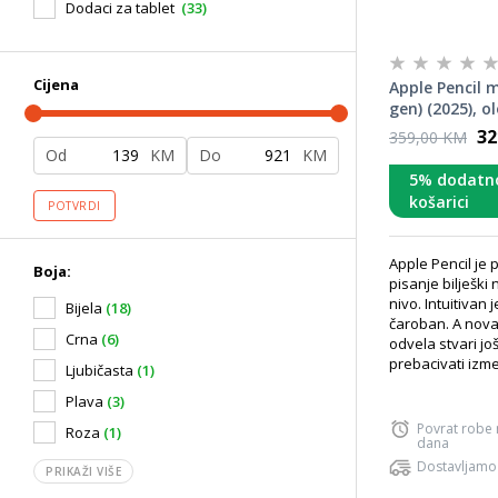
Dodaci za tablet
(33)
Cijena
Apple Pencil
gen) (2025), o
32
359,00 KM
Od
KM
Do
KM
5% dodatn
košarici
POTVRDI
Apple Pencil je 
Boja:
pisanje bilješki
nivo. Intuitivan j
Bijela
(18)
čaroban. A nova
Crna
(6)
odvela stvari jo
prebacivati izme
Ljubičasta
(1)
Plava
(3)
Povrat robe
Roza
(1)
dana
Dostavljamo
PRIKAŽI VIŠE