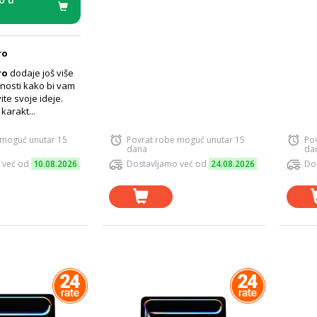
ro
ro
dodaje još više
nosti kako bi vam
te svoje ideje.
arakt...
 moguć unutar 15
Povrat robe moguć unutar 15
Po
dana
da
 već od
10.08.2026
Dostavljamo već od
24.08.2026
Do