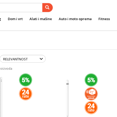
g
Dom i vrt
Alati i mašine
Auto i moto oprema
Fitness
roizvoda