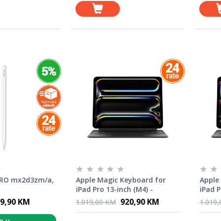
 PRO mx2d3zm/a,
Apple Magic Keyboard for
Apple
iPad Pro 13-inch (M4) -
iPad P
International English - Black
Croati
9,90 KM
920,90 KM
1.019,00 KM
1.019
o u