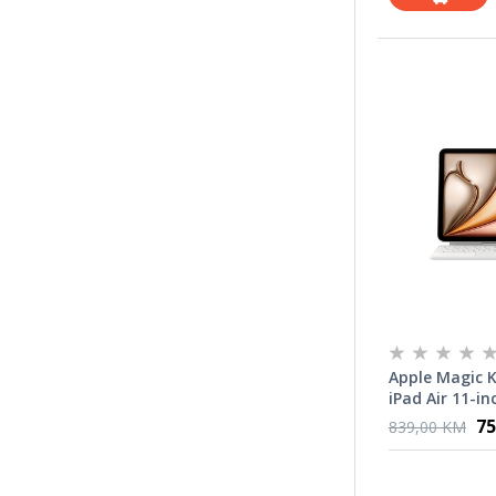
Apple Magic 
iPad Air 11-in
International
75
839,00 KM