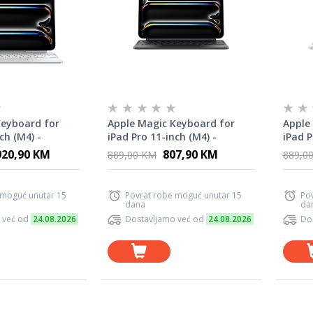
Keyboard for
Apple Magic Keyboard for
Apple
ch (M4) -
iPad Pro 11-inch (M4) -
iPad P
 English - White
International English - Black
Intern
920,90 KM
807,90 KM
889,00 KM
889,0
 moguć unutar 15
Povrat robe moguć unutar 15
Po
dana
da
 već od
24.08.2026
Dostavljamo već od
24.08.2026
Do