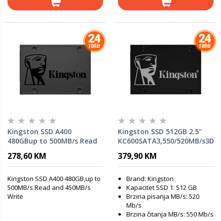
Kingston SSD A400
Kingston SSD 512GB 2.5"
480GBup to 500MB/s Read
KC600SATA3,550/520MB/s3D
and 450MB/s Write
TLC,XTS-AES 256-bit
278,60 KM
379,90 KM
encryption
Kingston SSD A400 480GB,up to
Brand: Kingston
500MB/s Read and 450MB/s
Kapacitet SSD 1: 512 GB
Write
Brzina pisanja MB/s: 520
Mb/s
Brzina čitanja MB/s: 550 Mb/s