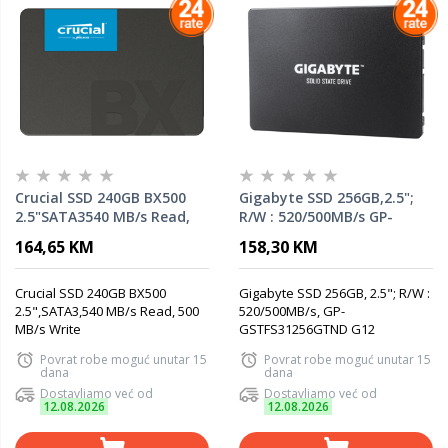
Crucial SSD 240GB BX500
Gigabyte SSD 256GB,2.5";
2.5"SATA3540 MB/s Read,
R/W : 520/500MB/s GP-
500 MB/s Write
GSTFS31256GTND G12
164,65 KM
158,30 KM
Crucial SSD 240GB BX500
Gigabyte SSD 256GB, 2.5"; R/W :
2.5",SATA3,540 MB/s Read, 500
520/500MB/s, GP-
MB/s Write
GSTFS31256GTND G12
Povrat robe moguć unutar 15
Povrat robe moguć unutar 15
dana
dana
Dostavljamo već od
Dostavljamo već od
12.08.2026
12.08.2026