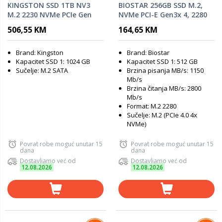
KINGSTON SSD 1TB NV3
BIOSTAR 256GB SSD M.2,
M.2 2230 NVMe PCIe Gen
NVMe PCI-E Gen3x 4, 2280
4.0x4 R/W : 6000/4000MB/s
M.2, R/W: 2800 MB/s 1150
506,55 KM
164,65 KM
MB/s
Brand: Kingston
Brand: Biostar
Kapacitet SSD 1: 1024 GB
Kapacitet SSD 1: 512 GB
Sučelje: M.2 SATA
Brzina pisanja MB/s: 1150
Mb/s
Brzina čitanja MB/s: 2800
Mb/s
Format: M.2 2280
Sučelje: M.2 (PCIe 4.0 4x
NVMe)
Povrat robe moguć unutar 15
Povrat robe moguć unutar 15
dana
dana
Dostavljamo već od
Dostavljamo već od
12.08.2026
12.08.2026