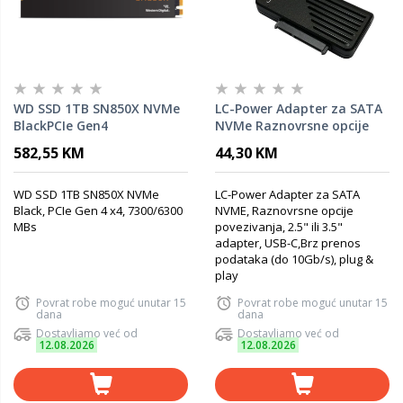
WD SSD 1TB SN850X NVMe
LC-Power Adapter za SATA
BlackPCIe Gen4
NVMe Raznovrsne opcije
x4,7300/6300 MBs
povezivanja 2.5" ili 3.5"
582,55 KM
44,30 KM
adapter, USB-C
WD SSD 1TB SN850X NVMe
LC-Power Adapter za SATA
Black, PCIe Gen 4 x4, 7300/6300
NVME, Raznovrsne opcije
MBs
povezivanja, 2.5" ili 3.5"
adapter, USB-C,Brz prenos
podataka (do 10Gb/s), plug &
play
Povrat robe moguć unutar 15
Povrat robe moguć unutar 15
dana
dana
Dostavljamo već od
Dostavljamo već od
12.08.2026
12.08.2026