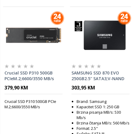
Crucial SSD P310 500GB
SAMSUNG SSD 870 EVO
PCIeM.2;6600/3550 MB/s
250GB2.5'' SATA3;V-NAND
MLC560MB/s read,530MB/s
379,90 KM
303,95 KM
write
Crucial SSD P310 500GB PCIe
Brand: Samsung
M.2;6600/3550 MB/s
Kapacitet SSD 1: 250 GB
Brzina pisanja MB/s: 530
Mb/s
Brzina čitanja MB/s: 560 Mb/s
Format: 2.5"
Sučelje: SATA III