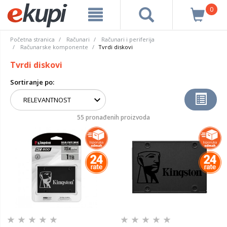
0
Početna stranica
Računari
Računari i periferija
Računarske komponente
Tvrdi diskovi
Tvrdi diskovi
Sortiranje po:
55 pronađenih proizvoda