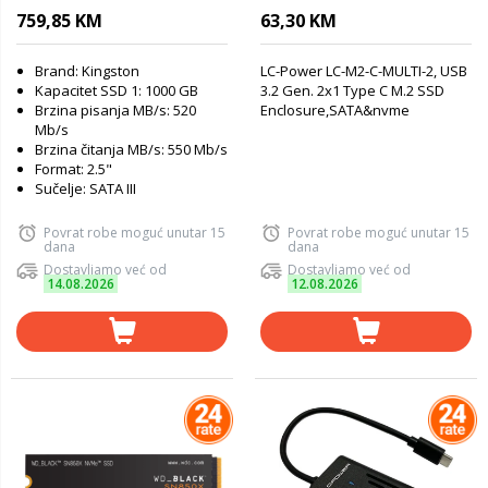
TLC,XTS-AES 256-bit
M.2SSD
759,85 KM
63,30 KM
encryption
Enclosure,SATA&nvme
Brand: Kingston
LC-Power LC-M2-C-MULTI-2, USB
Kapacitet SSD 1: 1000 GB
3.2 Gen. 2x1 Type C M.2 SSD
Brzina pisanja MB/s: 520
Enclosure,SATA&nvme
Mb/s
Brzina čitanja MB/s: 550 Mb/s
Format: 2.5"
Sučelje: SATA III
Povrat robe moguć unutar 15
Povrat robe moguć unutar 15
dana
dana
Dostavljamo već od
Dostavljamo već od
14.08.2026
12.08.2026