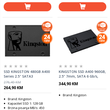
SSD KINGSTON 480GB A400
KINGSTON SSD A400 960GB,
Series 2.5" SATA3
2.5” 7mm, SATA 6 Gb/s,
Read/Write: 500 / 450 MB/s
276,40 KM
344,90 KM
264,90 KM
Brand: Kingston
Brand: Kingston
Kapacitet SSD 1: 128 GB
Brzina pisanja MB/s: 450