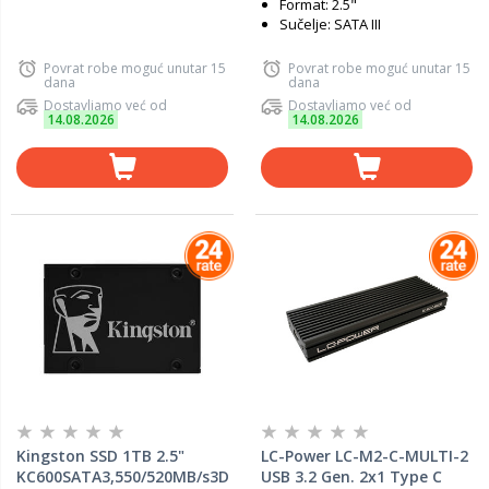
Format: 2.5"
Sučelje: SATA III
Povrat robe moguć unutar 15
Povrat robe moguć unutar 15
dana
dana
Dostavljamo već od
Dostavljamo već od
14.08.2026
14.08.2026
Kingston SSD 1TB 2.5"
LC-Power LC-M2-C-MULTI-2
KC600SATA3,550/520MB/s3D
USB 3.2 Gen. 2x1 Type C