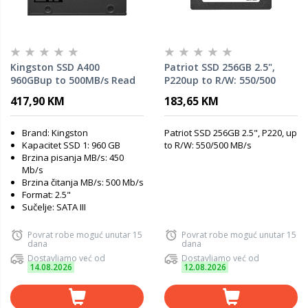
Kingston SSD A400
Patriot SSD 256GB 2.5",
960GBup to 500MB/s Read
P220up to R/W: 550/500
and 450MB/s Write
MB/s
417,90 KM
183,65 KM
Brand: Kingston
Patriot SSD 256GB 2.5", P220, up
Kapacitet SSD 1: 960 GB
to R/W: 550/500 MB/s
Brzina pisanja MB/s: 450
Mb/s
Brzina čitanja MB/s: 500 Mb/s
Format: 2.5"
Sučelje: SATA III
Povrat robe moguć unutar 15
Povrat robe moguć unutar 15
dana
dana
Dostavljamo već od
Dostavljamo već od
14.08.2026
12.08.2026