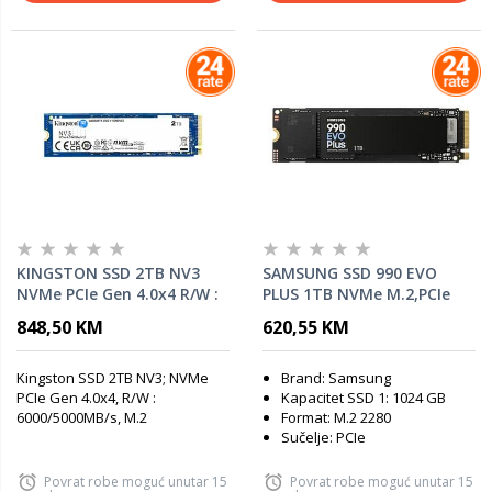
KINGSTON SSD 2TB NV3
SAMSUNG SSD 990 EVO
NVMe PCIe Gen 4.0x4 R/W :
PLUS 1TB NVMe M.2,PCIe
6000/5000MB/s
4.0 x4 7250MB/s
848,50 KM
620,55 KM
read,6300MB/s write
Kingston SSD 2TB NV3; NVMe
Brand: Samsung
PCIe Gen 4.0x4, R/W :
Kapacitet SSD 1: 1024 GB
6000/5000MB/s, M.2
Format: M.2 2280
Sučelje: PCIe
Povrat robe moguć unutar 15
Povrat robe moguć unutar 15