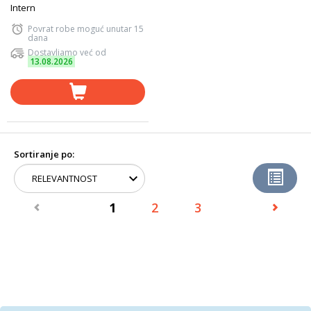
Intern
Povrat robe moguć unutar 15
dana
Dostavljamo već od
13.08.2026
Sortiranje po:
1
2
3