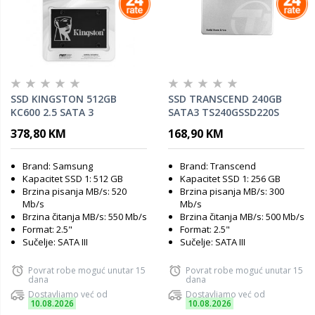
SSD KINGSTON 512GB
SSD TRANSCEND 240GB
KC600 2.5 SATA 3
SATA3 TS240GSSD220S
378,80 KM
168,90 KM
Brand: Samsung
Brand: Transcend
Kapacitet SSD 1: 512 GB
Kapacitet SSD 1: 256 GB
Brzina pisanja MB/s: 520
Brzina pisanja MB/s: 300
Mb/s
Mb/s
Brzina čitanja MB/s: 550 Mb/s
Brzina čitanja MB/s: 500 Mb/s
Format: 2.5"
Format: 2.5"
Sučelje: SATA III
Sučelje: SATA III
Povrat robe moguć unutar 15
Povrat robe moguć unutar 15
dana
dana
Dostavljamo već od
Dostavljamo već od
10.08.2026
10.08.2026