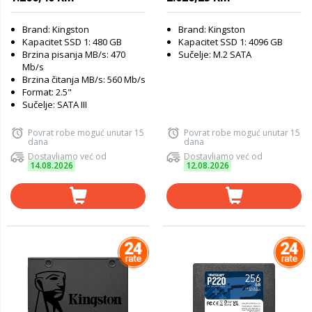
Entreprise SSD
Brand: Kingston
Brand: Kingston
Kapacitet SSD 1: 480 GB
Kapacitet SSD 1: 4096 GB
Brzina pisanja MB/s: 470
Sučelje: M.2 SATA
Mb/s
Brzina čitanja MB/s: 560 Mb/s
Format: 2.5"
Sučelje: SATA III
Povrat robe moguć unutar 15
Povrat robe moguć unutar 15
dana
dana
Dostavljamo već od
Dostavljamo već od
14.08.2026
12.08.2026