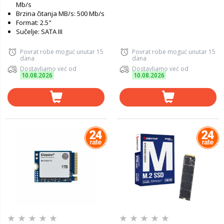
Mb/s
Brzina čitanja MB/s: 500 Mb/s
Format: 2.5"
Sučelje: SATA III
Povrat robe moguć unutar 15
Povrat robe moguć unutar 15
dana
dana
Dostavljamo već od
Dostavljamo već od
10.08.2026
10.08.2026