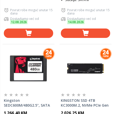
Povrat robe moguć unutar 15
Povrat robe moguć unutar 15
dana
dana
Dostavljamo već od
Dostavljamo već od
12.08.2026
14.08.2026
Kingston
KINGSTON SSD 4TB
SEDC600M/480G2.5", SATA
KC3000M.2, NVMe PCIe Gen
3.0, 480GB,560MBs/470MBs,
4.0 R/W : 7000/7000MB/s
1.266,40 KM
2.026,25 KM