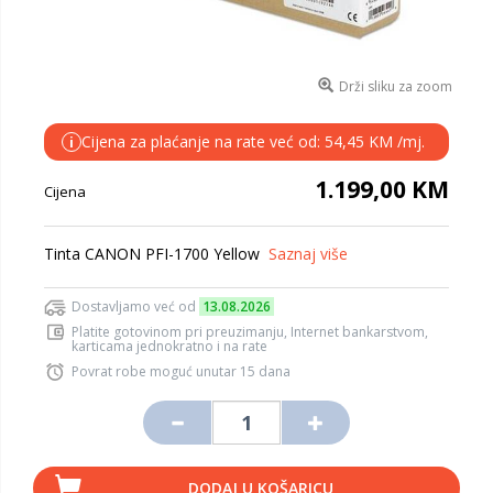
Drži sliku za zoom
Cijena za plaćanje na rate već od: 54,45 KM /mj.
i
1.199,00 KM
Cijena
Tinta CANON PFI-1700 Yellow
Saznaj više
Dostavljamo već od
13.08.2026
Platite gotovinom pri preuzimanju, Internet bankarstvom,
karticama jednokratno i na rate
Povrat robe moguć unutar 15 dana
DODAJ U KOŠARICU