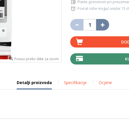
Platite gotovinom pri preuziman
Povrat robe moguć unutar 15 
DOD
K
Povuci preko slike za zoom
Detalji proizvoda
Specifikacije
Ocjene