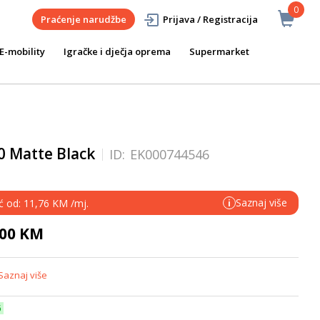
0
Praćenje narudžbe
Prijava / Registracija
E-mobility
Igračke i dječja oprema
Supermarket
0 Matte Black
ID:
EK000744546
Saznaj više
eć od: 11,76 KM /mj.
i
,00 KM
Saznaj više
6