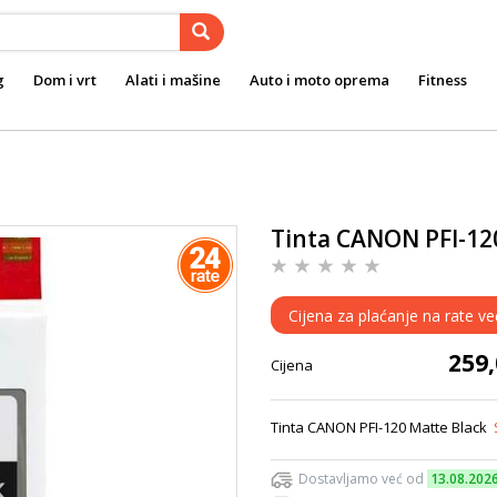
g
Dom i vrt
Alati i mašine
Auto i moto oprema
Fitness
Tinta CANON PFI-12
Cijena za plaćanje na rate v
259
Cijena
Tinta CANON PFI-120 Matte Black
Dostavljamo već od
13.08.202