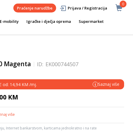
0
Praćenje narudžbe
Prijava / Registracija
E-mobility
Igračke i dječja oprema
Supermarket
50 Magenta
ID:
EK000744507
Saznaj više
eć od: 14,94 KM /mj.
i
,00 KM
naj više
ju, Internet bankarstvom, karticama jednokratno i na rate