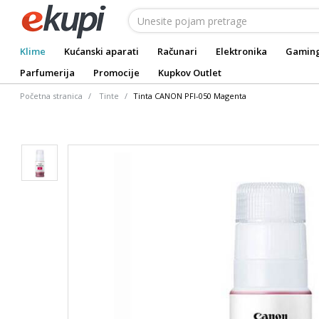
Klime
Kućanski aparati
Računari
Elektronika
Gamin
Parfumerija
Promocije
Kupkov Outlet
Početna stranica
Tinte
Tinta CANON PFI-050 Magenta