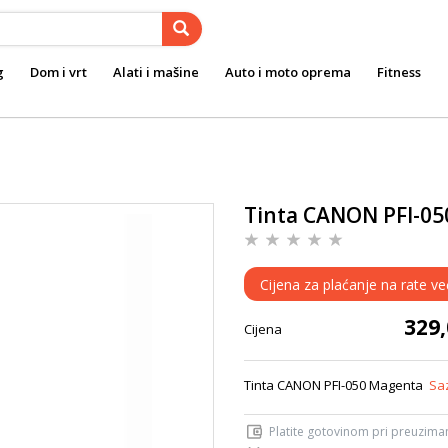
g
Dom i vrt
Alati i mašine
Auto i moto oprema
Fitness
Tinta CANON PFI-0
Cijena za plaćanje na rate v
329
Cijena
Tinta CANON PFI-050 Magenta
Saz
Platite gotovinom pri preuziman