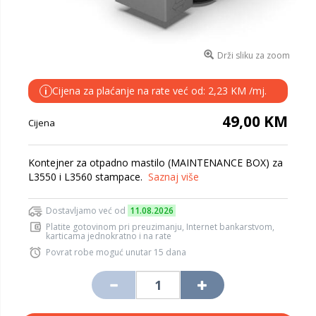
Drži sliku za zoom
Cijena za plaćanje na rate već od: 2,23 KM /mj.
i
49,00 KM
Cijena
Kontejner za otpadno mastilo (MAINTENANCE BOX) za
L3550 i L3560 stampace.
Saznaj više
Dostavljamo već od
11.08.2026
Platite gotovinom pri preuzimanju, Internet bankarstvom,
karticama jednokratno i na rate
Povrat robe moguć unutar 15 dana