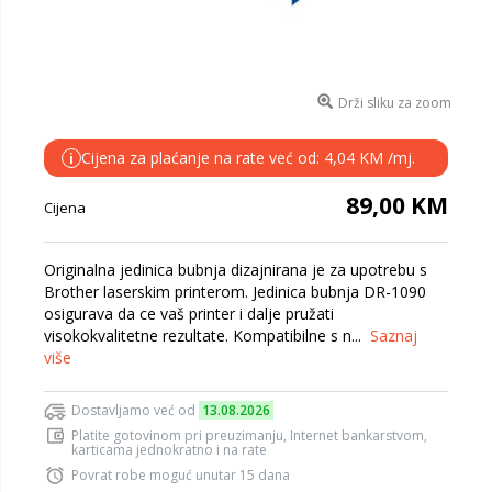
Drži sliku za zoom
Cijena za plaćanje na rate već od: 4,04 KM /mj.
i
89,00 KM
Cijena
Originalna jedinica bubnja dizajnirana je za upotrebu s
Brother laserskim printerom. Jedinica bubnja DR-1090
osigurava da ce vaš printer i dalje pružati
visokokvalitetne rezultate. Kompatibilne s n...
Saznaj
više
Dostavljamo već od
13.08.2026
Platite gotovinom pri preuzimanju, Internet bankarstvom,
karticama jednokratno i na rate
Povrat robe moguć unutar 15 dana