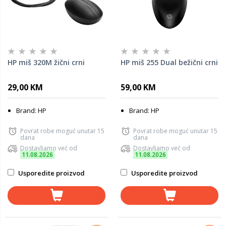
HP miš 320M žični crni
HP miš 255 Dual bežični crni
29,00 KM
59,00 KM
Brand: HP
Brand: HP
Povrat robe moguć unutar 15
Povrat robe moguć unutar 15
dana
dana
Dostavljamo već od
Dostavljamo već od
11.08.2026
11.08.2026
Usporedite proizvod
Usporedite proizvod