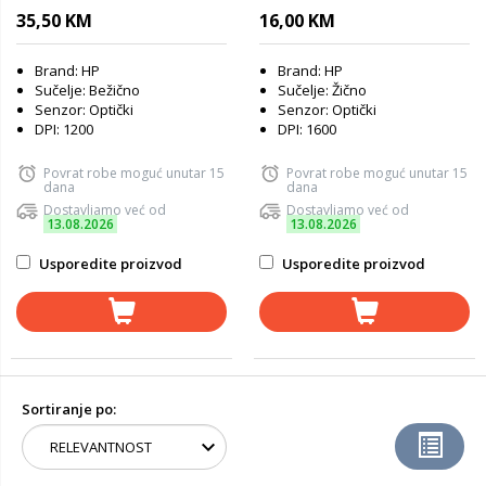
35,50 KM
16,00 KM
Brand: HP
Brand: HP
Sučelje: Bežično
Sučelje: Žično
Senzor: Optički
Senzor: Optički
DPI: 1200
DPI: 1600
Povrat robe moguć unutar 15
Povrat robe moguć unutar 15
dana
dana
Dostavljamo već od
Dostavljamo već od
13.08.2026
13.08.2026
Usporedite proizvod
Usporedite proizvod
Sortiranje po: