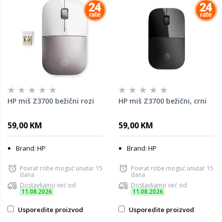
HP miš Z3700 bežični rozi
HP miš Z3700 bežični, crni
59,00 KM
59,00 KM
Brand: HP
Brand: HP
Povrat robe moguć unutar 15
Povrat robe moguć unutar 15
dana
dana
Dostavljamo već od
Dostavljamo već od
11.08.2026
11.08.2026
Usporedite proizvod
Usporedite proizvod