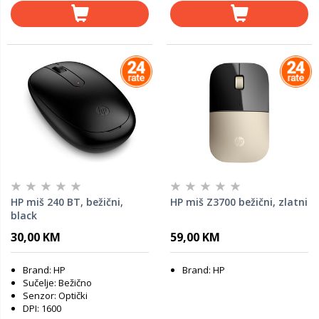
HP miš 240 BT, bežični,
HP miš Z3700 bežični, zlatni
black
30,00 KM
59,00 KM
Brand: HP
Brand: HP
Sučelje: Bežično
Senzor: Optički
DPI: 1600