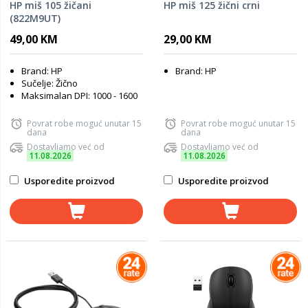
HP miš 105 žičani
HP miš 125 žični crni
(822M9UT)
49,00 KM
29,00 KM
Brand: HP
Brand: HP
Sučelje: Žično
Maksimalan DPI: 1000 - 1600
Povrat robe moguć unutar 15
Povrat robe moguć unutar 15
dana
dana
Dostavljamo već od
Dostavljamo već od
11.08.2026
11.08.2026
Usporedite proizvod
Usporedite proizvod