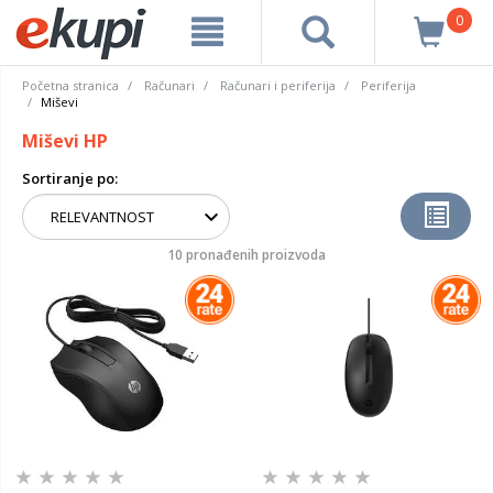
0
Početna stranica
Računari
Računari i periferija
Periferija
Miševi
Miševi HP
Sortiranje po:
10 pronađenih proizvoda