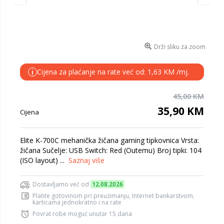
Drži sliku za zoom
Cijena za plaćanje na rate već od: 1,63 KM /mj.
i
45,00 KM
35,90 KM
Cijena
Elite K-700C mehanička žičana gaming tipkovnica Vrsta:
žičana Sučelje: USB Switch: Red (Outemu) Broj tipki: 104
(ISO layout) ...
Saznaj više
Dostavljamo već od
12.08.2026
Platite gotovinom pri preuzimanju, Internet bankarstvom,
karticama jednokratno i na rate
Povrat robe moguć unutar 15 dana