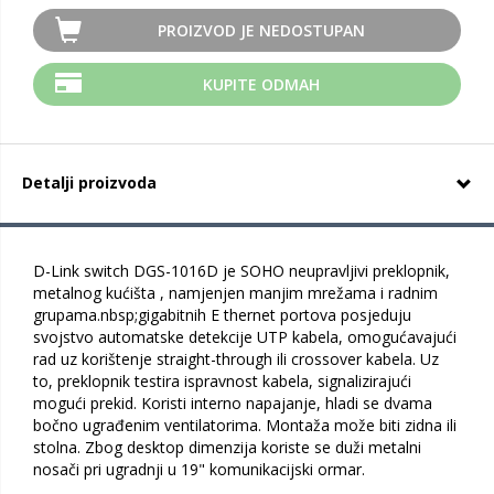
PROIZVOD JE NEDOSTUPAN
KUPITE ODMAH
Detalji proizvoda
D-Link switch DGS-1016D je SOHO neupravljivi preklopnik,
metalnog kućišta , namjenjen manjim mrežama i radnim
grupama.nbsp;gigabitnih E thernet portova posjeduju
svojstvo automatske detekcije UTP kabela, omogućavajući
rad uz korištenje straight-through ili crossover kabela. Uz
to, preklopnik testira ispravnost kabela, signalizirajući
mogući prekid. Koristi interno napajanje, hladi se dvama
bočno ugrađenim ventilatorima. Montaža može biti zidna ili
stolna. Zbog desktop dimenzija koriste se duži metalni
nosači pri ugradnji u 19" komunikacijski ormar.