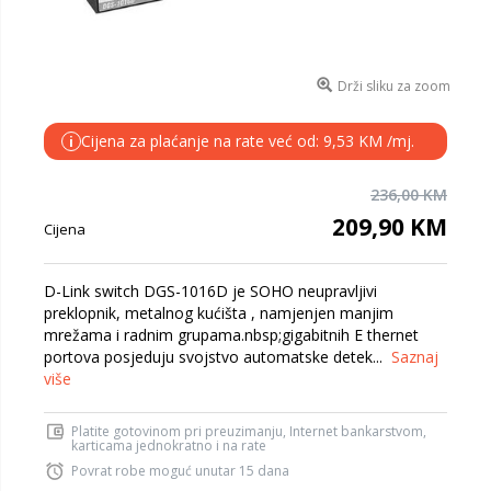
Drži sliku za zoom
Cijena za plaćanje na rate već od: 9,53 KM /mj.
i
236,00 KM
209,90 KM
Cijena
D-Link switch DGS-1016D je SOHO neupravljivi
preklopnik, metalnog kućišta , namjenjen manjim
mrežama i radnim grupama.nbsp;gigabitnih E thernet
portova posjeduju svojstvo automatske detek...
Saznaj
više
Platite gotovinom pri preuzimanju, Internet bankarstvom,
karticama jednokratno i na rate
Povrat robe moguć unutar 15 dana