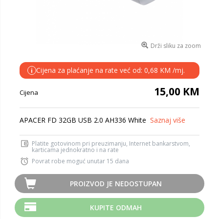
Drži sliku za zoom
Cijena za plaćanje na rate već od: 0,68 KM /mj.
i
15,00 KM
Cijena
APACER FD 32GB USB 2.0 AH336 White
Saznaj više
Platite gotovinom pri preuzimanju, Internet bankarstvom,
karticama jednokratno i na rate
Povrat robe moguć unutar 15 dana
PROIZVOD JE NEDOSTUPAN
KUPITE ODMAH