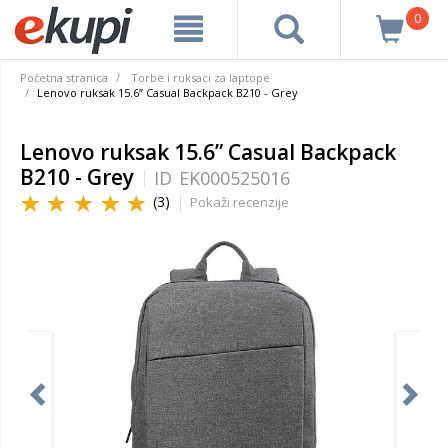
0
Početna stranica
Torbe i ruksaci za laptope
Lenovo ruksak 15.6” Casual Backpack B210 - Grey
Lenovo ruksak 15.6” Casual Backpack
B210 - Grey
ID
EK000525016
(3)
Pokaži recenzije