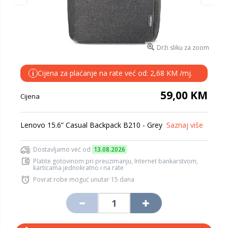
Drži sliku za zoom
Cijena za plaćanje na rate već od: 2,68 KM /mj.
i
59,00 KM
Cijena
Lenovo 15.6” Casual Backpack B210 - Grey
Saznaj više
Dostavljamo već od
13.08.2026
Platite gotovinom pri preuzimanju, Internet bankarstvom,
karticama jednokratno i na rate
Povrat robe moguć unutar 15 dana