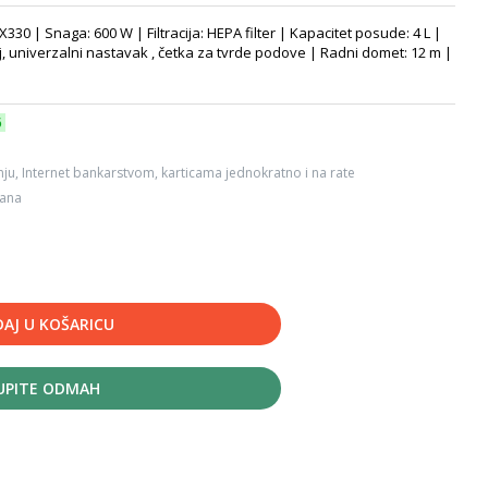
0 | Snaga: 600 W | Filtracija: HEPA filter | Kapacitet posude: 4 L |
aj, univerzalni nastavak , četka za tvrde podove | Radni domet: 12 m |
6
ju, Internet bankarstvom, karticama jednokratno i na rate
dana
AJ U KOŠARICU
UPITE ODMAH