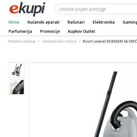
Klime
Kućanski aparati
Računari
Elektronika
Gamin
Parfumerija
Promocije
Kupkov Outlet
Početna stranica
Usisavači bez vrećice
Bosch usisivač BGB6X330 SA VRE