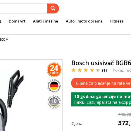
g
Dom i vrt
Alati i mašine
Auto i moto oprema
Fitness
ĆICOM
Bosch usisivač BGB
(1)
Pokaži rec
Cijena za plaćanje na rate v
10 godina garancije na mo
linku
. Listu aparata na akciji
449,0
372
Cijena