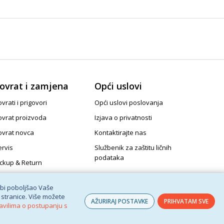
ovrat i zamjena
Opći uslovi
vrati i prigovori
Opći uslovi poslovanja
ovrat proizvoda
Izjava o privatnosti
ovrat novca
Kontaktirajte nas
ervis
Službenik za zaštitu ličnih
podataka
ickup & Return
 bi poboljšao Vaše
 stranice. Više možete
AŽURIRAJ POSTAVKE
PRIHVATAM SVE
avilima o postupanju s