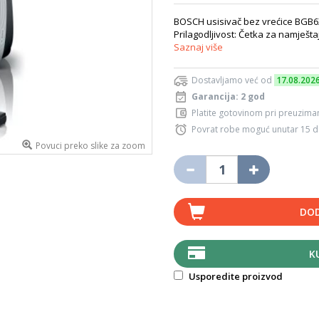
BOSCH usisivač bez vrećice BGB6X33
Prilagodljivost: Četka za namješt
Saznaj više
Dostavljamo već od
17.08.202
Garancija: 2 god
Platite gotovinom pri preuziman
Povrat robe moguć unutar 15 
Povuci preko slike za zoom
DOD
K
Usporedite proizvod