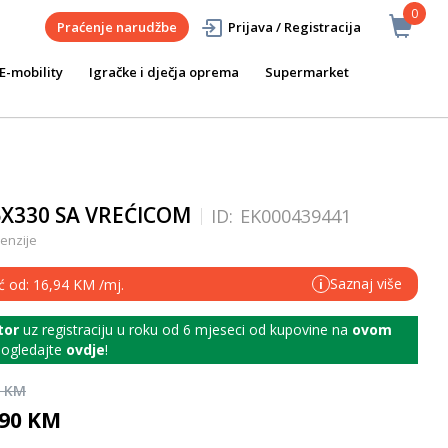
0
Praćenje narudžbe
Prijava / Registracija
E-mobility
Igračke i dječja oprema
Supermarket
6X330 SA VREĆICOM
ID:
EK000439441
enzije
Saznaj više
eć od: 16,94 KM /mj.
i
tor
uz registraciju u roku od 6 mjeseci od kupovine na
ovom
 pogledajte
ovdje
!
0 KM
,90 KM