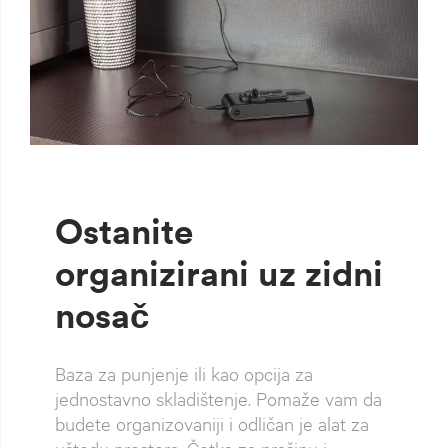
Ostanite
organizirani uz zidni
nosač
Baza za punjenje ili kao opcija za
jednostavno skladištenje. Pomaže vam da
budete organizovaniji i odličan je alat za
uštedu prostora. Četka za prašinu i