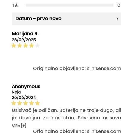
★
0
1
Datum - prvo novo
Marijana R.
26/09/2025
Originalno objavljeno: si.hisense.com
Anonymous
Neja
26/06/2024
Usisivač je odličan. Baterija ne traje dugo, ali
je dovoljna za naš stan. Savršeno usisava
tepihe. Najviše volim tri snage usisavanja, ali
Više [+]
Originalno objavljeno: si.hisense.com
volim dodatak za mokro krpu jer sve