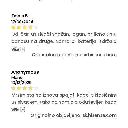
usisavam i perem odjednom.
Denis B.
17/06/2024
Odličan usisivač! Snažan, lagan, prilično tih u
odnosu na druge. Samo bi baterija izdržala
malo duže :)
Više [+]
Originalno objavljeno: si.hisense.com
Anonymous
Mária
10/12/2025
Mrzim stalno iznova spajati kabel s klasičnim
usisivačem, tako da sam bio oduševljen kada
sam na poklon dobio ovaj bežični. Ima
Više [+]
Originalno objavljeno: sk.hisense.com
pristojnu izdržljivost, dobro usisava, lijepo
izgleda i jednostavan je za korištenje. Jedino