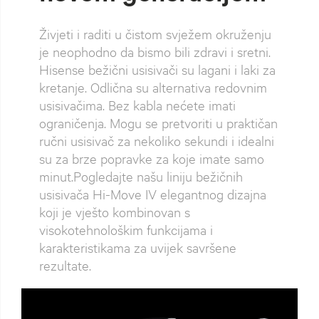
Živjeti i raditi u čistom svježem okruženju
je neophodno da bismo bili zdravi i sretni.
Hisense bežični usisivači su lagani i laki za
kretanje. Odlična su alternativa redovnim
usisivačima. Bez kabla nećete imati
ograničenja. Mogu se pretvoriti u praktičan
ručni usisivač za nekoliko sekundi i idealni
su za brze popravke za koje imate samo
minut.Pogledajte našu liniju bežičnih
usisivača Hi-Move IV elegantnog dizajna
koji je vješto kombinovan s
visokotehnološkim funkcijama i
karakteristikama za uvijek savršene
rezultate.