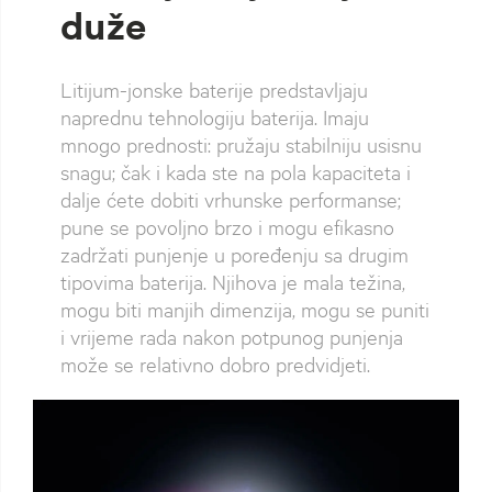
duže
Litijum-jonske baterije predstavljaju
naprednu tehnologiju baterija. Imaju
mnogo prednosti: pružaju stabilniju usisnu
snagu; čak i kada ste na pola kapaciteta i
dalje ćete dobiti vrhunske performanse;
pune se povoljno brzo i mogu efikasno
zadržati punjenje u poređenju sa drugim
tipovima baterija. Njihova je mala težina,
mogu biti manjih dimenzija, mogu se puniti
i vrijeme rada nakon potpunog punjenja
može se relativno dobro predvidjeti.