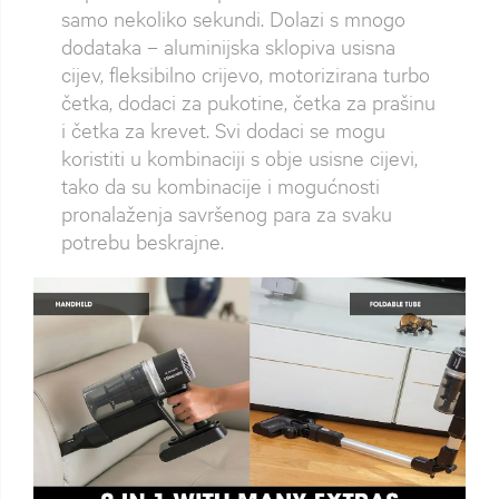
samo nekoliko sekundi. Dolazi s mnogo
dodataka – aluminijska sklopiva usisna
cijev, fleksibilno crijevo, motorizirana turbo
četka, dodaci za pukotine, četka za prašinu
i četka za krevet. Svi dodaci se mogu
koristiti u kombinaciji s obje usisne cijevi,
tako da su kombinacije i mogućnosti
pronalaženja savršenog para za svaku
potrebu beskrajne.