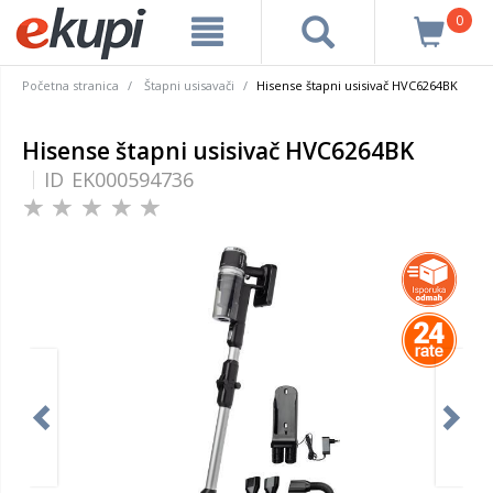
0
Početna stranica
Štapni usisavači
Hisense štapni usisivač HVC6264BK
Hisense štapni usisivač HVC6264BK
ID
EK000594736