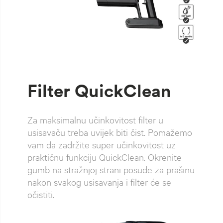
Filter QuickClean
Za maksimalnu učinkovitost filter u
usisavaču treba uvijek biti čist. Pomažemo
vam da zadržite super učinkovitost uz
praktičnu funkciju QuickClean. Okrenite
gumb na stražnjoj strani posude za prašinu
nakon svakog usisavanja i filter će se
očistiti.