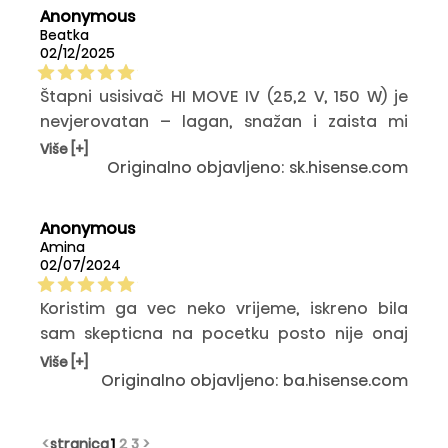
bih cijenio više različitih nastavaka.
Anonymous
Beatka
02/12/2025
Štapni usisivač HI MOVE IV (25,2 V, 150 W) je
nevjerovatan – lagan, snažan i zaista mi
olakšava čišćenje. Kada ga uključim, osjećam
Više [+]
Originalno objavljeno: sk.hisense.com
radost što mogu bez napora da se
pozabavim cijelim stanom. Uvijek
pobjeđujem u dvoboju između prašine i
Anonymous
čišćenja!
Amina
02/07/2024
Koristim ga vec neko vrijeme, iskreno bila
sam skepticna na pocetku posto nije onaj
standardni usisivac na struju. Medutim nakon
Više [+]
Originalno objavljeno: ba.hisense.com
par koristenja uvjerila sam se da je ovo puni
pogodak. Ima snagu usisa, baterija bas dugo
traje a i brzo se puni. I ova rotirajuca cetka
<
stranica
1
2
3
>