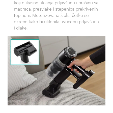
koji efikasno uklanja prljavštinu i prašinu sa
madraca, presvlake i stepenica prekrivenih
tepihom. Motorizovana šipka četke se
okreće kako bi uklonila uvučenu prljavštinu
i dlake.