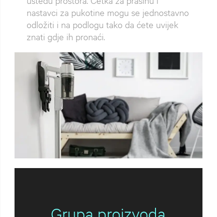
nastavci za pukotine mogu se jednostavno
odložiti i na podlogu tako da ćete uvijek
znati gdje ih pronaći.
Grupa proizvoda