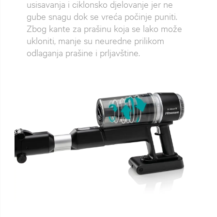
usisavanja i ciklonsko djelovanje jer ne
gube snagu dok se vreća počinje puniti.
Zbog kante za prašinu koja se lako može
ukloniti, manje su neuredne prilikom
odlaganja prašine i prljavštine.