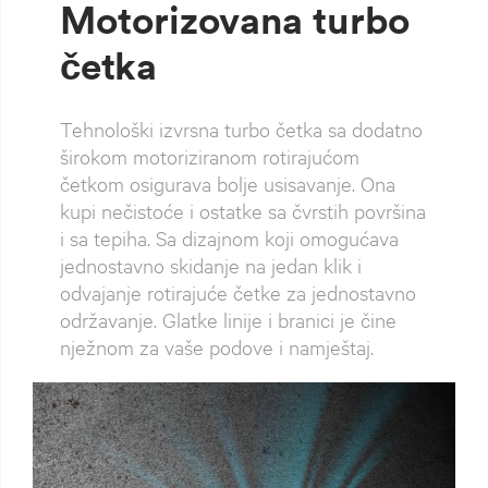
Motorizovana turbo
četka
Tehnološki izvrsna turbo četka sa dodatno
širokom motoriziranom rotirajućom
četkom osigurava bolje usisavanje. Ona
kupi nečistoće i ostatke sa čvrstih površina
i sa tepiha. Sa dizajnom koji omogućava
jednostavno skidanje na jedan klik i
odvajanje rotirajuće četke za jednostavno
održavanje. Glatke linije i branici je čine
nježnom za vaše podove i namještaj.