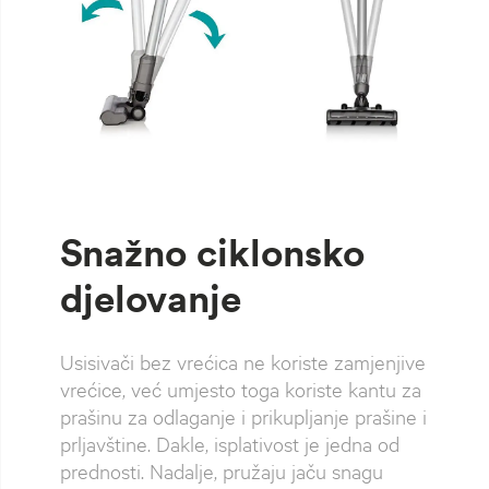
Snažno ciklonsko
djelovanje
Usisivači bez vrećica ne koriste zamjenjive
vrećice, već umjesto toga koriste kantu za
prašinu za odlaganje i prikupljanje prašine i
prljavštine. Dakle, isplativost je jedna od
prednosti. Nadalje, pružaju jaču snagu