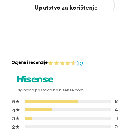
Uputstvo za korištenje
K
Ocjene i recenzije
(13)
Originalno postavio ba.hisense.com
★
8
5
★
4
4
★
1
3
★
0
2