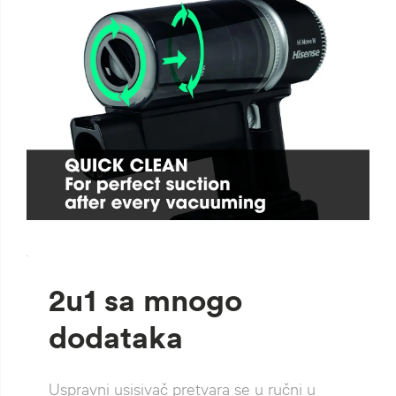
`
2u1 sa mnogo
dodataka
Uspravni usisivač pretvara se u ručni u