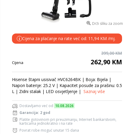
Drži sliku za zoom
Cijena za plaćanje na rate već od: 11,94 KM /mj.
i
399,00 KM
262,90 KM
Cijena
Hisense štapni usisivač HVC6264BK | Boja: Bijela |
Napon baterije: 25.2 V | Kapacitet posude za prašinu: 0.5
L | Zidni stalak | LED osvjetljenje |
Saznaj više
Dostavljamo već od
10.08.2026
Garancija: 2 god
Platite gotovinom pri preuzimanju, Internet bankarstvom,
karticama jednokratno i na rate
Povrat robe moguć unutar 15 dana