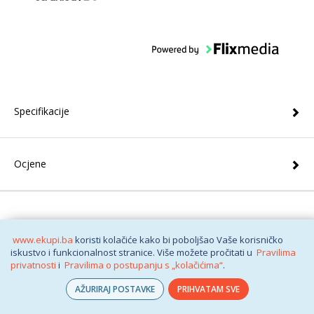
bas odraduje posao. Sve u svemu
prezadovoljna sam.
Specifikacije
Ocjene
www.ekupi.ba
koristi kolačiće kako bi poboljšao Vaše korisničko
O nama
iskustvo i funkcionalnost stranice. Više možete pročitati u
Pravilima
privatnosti
i
Pravilima o postupanju s „kolačićima“
.
Trebate pomoć?
AŽURIRAJ POSTAVKE
PRIHVATAM SVE
Plaćanje