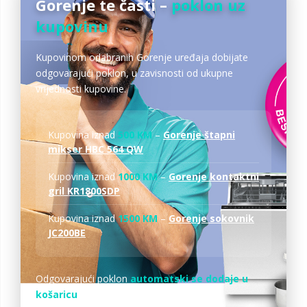
Gorenje te časti –
poklon uz
kupovinu
Kupovinom odabranih Gorenje uređaja dobijate
odgovarajući poklon, u zavisnosti od ukupne
vrijednosti kupovine.
Kupovina iznad
500 KM
–
Gorenje štapni
mikser HBC 564 QW
Kupovina iznad
1000 KM
–
Gorenje kontaktni
gril KR1800SDP
Kupovina iznad
1500 KM
–
Gorenje sokovnik
JC200BE
Odgovarajući poklon
automatski se dodaje u
košaricu
nakon ispunjenja uslova.