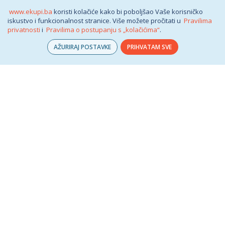
www.ekupi.ba
koristi kolačiće kako bi poboljšao Vaše korisničko
iskustvo i funkcionalnost stranice. Više možete pročitati u
Pravilima
privatnosti
i
Pravilima o postupanju s „kolačićima“
.
AŽURIRAJ POSTAVKE
PRIHVATAM SVE
Kuhinjski robot
SBR1500E