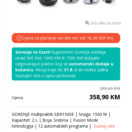
Drži sliku za zoom
Cijena za plaćanje na rate već od: 16,30 KM /mj.
i
Gorenje te časti!
Kupovinom Gorenje uređaja
iznad 500 KM, 1000 KM ili 1500 KM dobijate
odgovarajući poklon koji se
automatski dodaje u
košaricu
. Akcija traje do
31.8.
ili do isteka zaliha.
Saznajte više u opisu proizvoda.
389,00 KM
358,90 KM
Cijena
GORENJE multipraktik SBR1500E | Snaga: 1500 W |
Kapacitet: 2 L | Boja: Srebrna | Fusion Mode
tehnologija | 12 automatskih programa |
Saznaj više