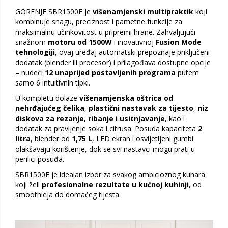
GORENJE SBR1500E je
višenamjenski multipraktik
koji
kombinuje snagu, preciznost i pametne funkcije za
maksimalnu učinkovitost u pripremi hrane. Zahvaljujući
snažnom
motoru od 1500W
i inovativnoj
Fusion Mode
tehnologiji
, ovaj uređaj automatski prepoznaje priključeni
dodatak (blender ili procesor) i prilagođava dostupne opcije
– nudeći
12 unaprijed postavljenih programa
putem
samo 6 intuitivnih tipki.
U kompletu dolaze
višenamjenska oštrica od
nehrđajućeg čelika
,
plastični nastavak za tijesto
,
niz
diskova za rezanje, ribanje i usitnjavanje
, kao i
dodatak za pravljenje soka i citrusa. Posuda kapaciteta
2
litra
, blender od
1,75 L
, LED ekran i osvijetljeni gumbi
olakšavaju korištenje, dok se svi nastavci mogu prati u
perilici posuđa.
SBR1500E je idealan izbor za svakog ambicioznog kuhara
koji želi
profesionalne rezultate u kućnoj kuhinji
, od
smoothieja do domaćeg tijesta.