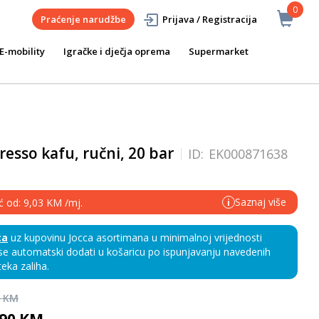
0
Praćenje narudžbe
Prijava / Registracija
E-mobility
Igračke i dječja oprema
Supermarket
esso kafu, ručni, 20 bar
ID:
EK000871638
Saznaj više
ć od: 9,03 KM /mj.
i
ca
uz kupovinu Jocca asortimana u minimalnoj vrijednosti
e automatski dodati u košaricu po ispunjavanju navedenih
teka zaliha.
0 KM