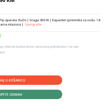
,90 KM
Tip aparata: Ručni | Snaga: 850 W | Kapacitet spremnika za vodu: 1.8
a parna mlaznica |
Saznaj više
6
ju, Internet bankarstvom, karticama jednokratno i na rate
dana
AJ U KOŠARICU
UPITE ODMAH