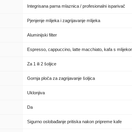
Integrisana parna mlaznica / profesionalni isparivač
Pjenjenje mlijeka i zagrijavanje mlijeka
Aluminijski filter
Espresso, cappuccino, latte macchiato, kafa s mlijeko
Za 1 ili 2 šoljice
Gornja ploča za zagrijavanje šoljica
Uklonjiva
Da
Sigurno oslobađanje pritiska nakon pripreme kafe