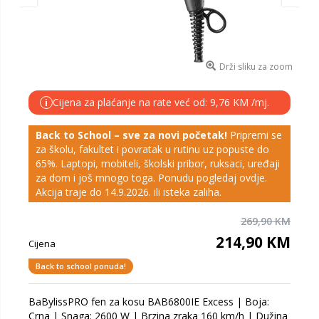
Drži sliku za zoom
Cijena za plaćanje na rate već od: 9,76 KM /mj.
i
Back to School – sve za novi početak!
Pripremi se
za školu, fakultet i povratak u rutinu uz popuste do
65%. Laptopi, mobiteli, školski pribor, ruksaci, uređaji
za dom i još mnogo toga. Ponudu pogledaj
ovdje
.
Akcija traje do 14.9.2026. ili isteka zaliha.
269,90 KM
214,90 KM
Cijena
Back to school ponuda!
BaBylissPRO fen za kosu BAB6800IE Excess | Boja:
Crna | Snaga: 2600 W | Brzina zraka 160 km/h | Dužina