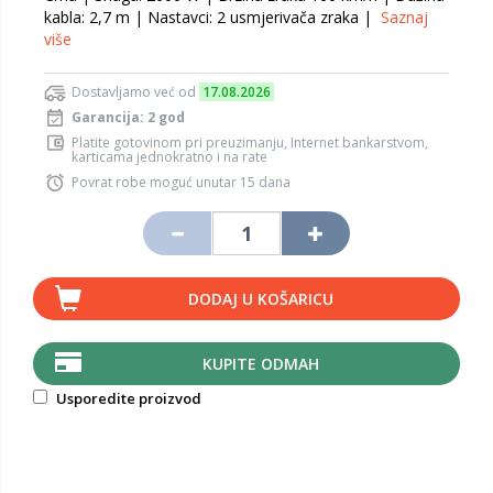
kabla: 2,7 m | Nastavci: 2 usmjerivača zraka |
Saznaj
više
Dostavljamo već od
17.08.2026
Garancija: 2 god
Platite gotovinom pri preuzimanju, Internet bankarstvom,
karticama jednokratno i na rate
Povrat robe moguć unutar 15 dana
DODAJ U KOŠARICU
KUPITE ODMAH
Usporedite proizvod