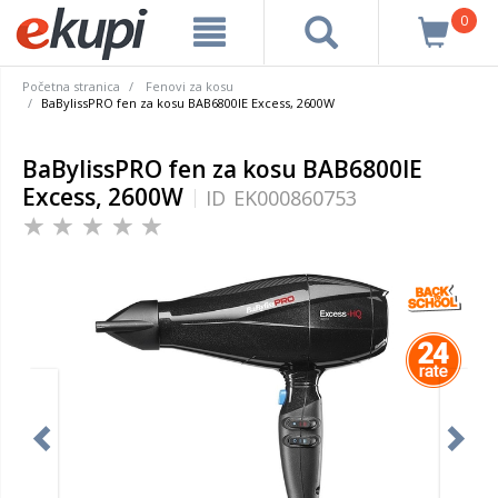
0
Početna stranica
Fenovi za kosu
BaBylissPRO fen za kosu BAB6800IE Excess, 2600W
BaBylissPRO fen za kosu BAB6800IE
Excess, 2600W
ID
EK000860753