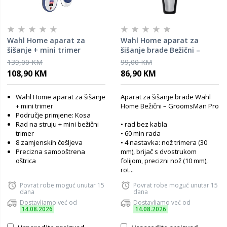
Wahl Home aparat za
Wahl Home aparat za
šišanje + mini trimer
šišanje brade Bežični –
Bežični – Color Pro Combo
GroomsMan Pro
139,00 KM
99,00 KM
108,90 KM
86,90 KM
Wahl Home aparat za šišanje
Aparat za šišanje brade Wahl
+ mini trimer
Home Bežični – GroomsMan Pro
Područje primjene: Kosa
Rad na struju + mini bežični
• rad bez kabla
trimer
• 60 min rada
8 zamjenskih češljeva
• 4 nastavka: nož trimera (30
Precizna samooštrena
mm), brijač s dvostrukom
oštrica
folijom, precizni nož (10 mm),
rot...
Povrat robe moguć unutar 15
Povrat robe moguć unutar 15
dana
dana
Dostavljamo već od
Dostavljamo već od
14.08.2026
14.08.2026