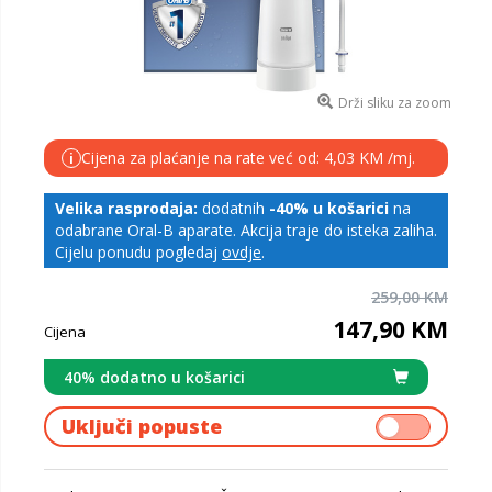
Drži sliku za zoom
Cijena za plaćanje na rate već od: 4,03 KM /mj.
i
Velika rasprodaja:
dodatnih
-40% u košarici
na
odabrane Oral-B aparate. Akcija traje do isteka zaliha.
Cijelu ponudu pogledaj
ovdje
.
259,00 KM
147,90 KM
Cijena
40% dodatno u košarici
Uključi popuste