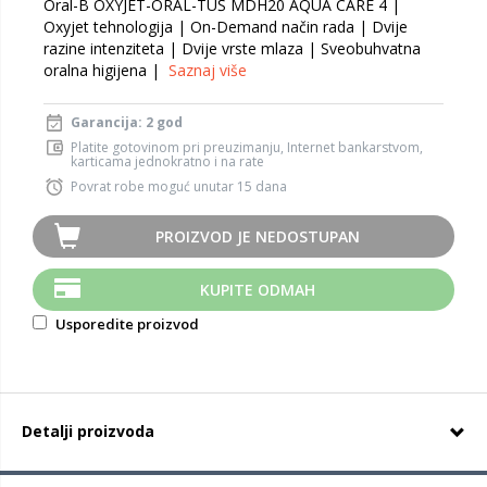
Oral-B OXYJET-ORAL-TUŠ MDH20 AQUA CARE 4 |
Oxyjet tehnologija | On-Demand način rada | Dvije
razine intenziteta | Dvije vrste mlaza | Sveobuhvatna
oralna higijena |
Saznaj više
Garancija: 2 god
Platite gotovinom pri preuzimanju, Internet bankarstvom,
karticama jednokratno i na rate
Povrat robe moguć unutar 15 dana
PROIZVOD JE NEDOSTUPAN
KUPITE ODMAH
Usporedite proizvod
Detalji proizvoda