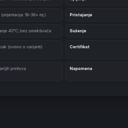
 (orijentacija: 18–36+ mj.)
Pristajanje
anje 40°C; bez omekšivača
Sušenje
epak (ovisno o varijanti)
Certifikat
ječjih printova
Napomena