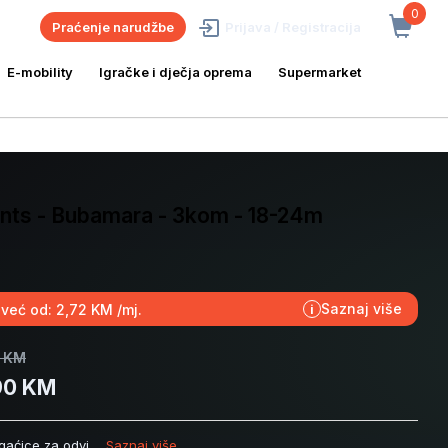
0
Praćenje narudžbe
Prijava / Registracija
E-mobility
Igračke i dječja oprema
Supermarket
Pants - Bubamara - 3kom - 18-24m
Saznaj više
 već od: 2,72 KM /mj.
i
 KM
90 KM
 gaćice za odvi...
Saznaj više