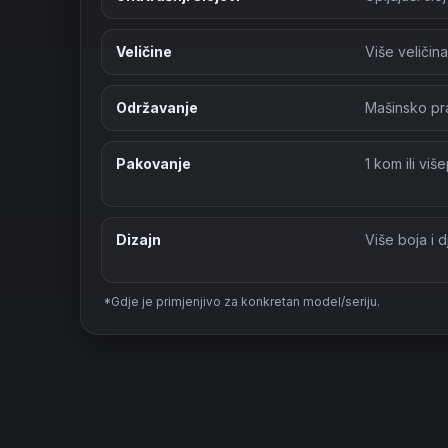
Veličine
Više veličina
Održavanje
Mašinsko pr
Pakovanje
1 kom ili viš
Dizajn
Više boja i d
*Gdje je primjenjivo za konkretan model/seriju.