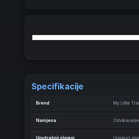
Specifikacije
Brend
My Little Tra
Namjena
Odvikavanje
Unutrašnji slojevi
Upijajući sl