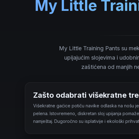
My Little Trai
My Little Training Pants su mek
upijajućim slojevima i udobn
zaštićena od manjih ne
Zašto odabrati višekratne tr
Višekratne gaćice potiču navike odlaska na nošu jer 
pelena. Istovremeno, diskretan sloj upijanja pomaže u
namještaj. Dugoročno su isplativije i ekološki prihvatl