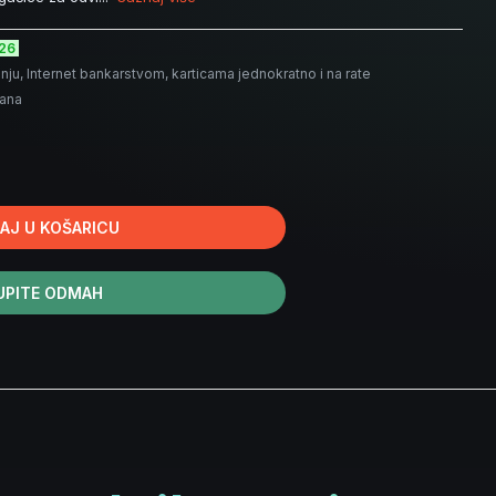
026
nju, Internet bankarstvom, karticama jednokratno i na rate
dana
AJ U KOŠARICU
UPITE ODMAH