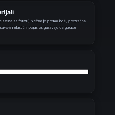
ijali
lastina za formu) nježna je prema koži, prozračna
avovi i elastični pojas osiguravaju da gaćice