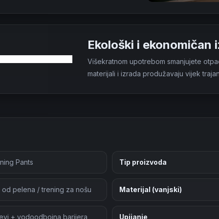
Ekološki i ekonomičan 
Višekratnom upotrebom smanjujete otpad i
materijali i izrada produžavaju vijek traj
ining Pants
Tip proizvoda
 od pelena / trening za nošu
Materijal (vanjski)
ojevi + vodoodbojna barijera
Upijanje