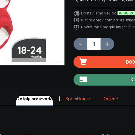
Dostavljamo već od
18.08.2
Platite gotovinom pri preuzima
Povrat robe moguć unutar 15 
Povuci preko slike za zoom
DOD
K
Detalji proizvoda
Specifikacije
Ocjene