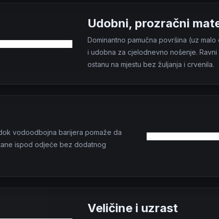
Udobni, prozračni mater
Dominantno pamučna površina (uz malo e
i udobna za cjelodnevno nošenje. Ravni š
ostanu na mjestu bez žuljanja i crvenila.
e, dok vodoodbojna barijera pomaže da
 stane ispod odjeće bez dodatnog
Veličine i uzrast