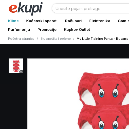
Klime
Kućanski aparati
Računari
Elektronika
Gami
Parfumerija
Promocije
Kupkov Outlet
Početna stranica
Kozmetika i pelene
My Little Training Pants - Bubam