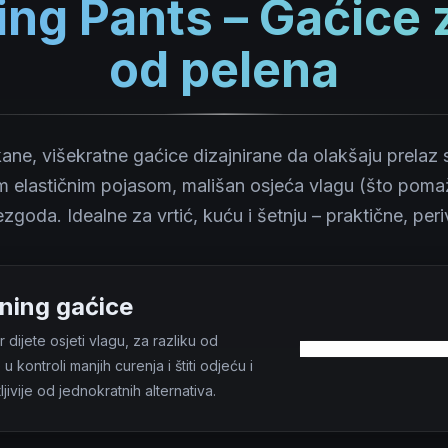
ning Pants – Gaćice
od pelena
ane, višekratne gaćice dizajnirane da olakšaju prelaz
im elastičnim pojasom, mališan osjeća vlagu (što poma
zgoda. Idealne za vrtić, kuću i šetnju – praktične, peri
ening gaćice
dijete osjeti vlagu, za razliku od
 kontroli manjih curenja i štiti odjeću i
jivije od jednokratnih alternativa.