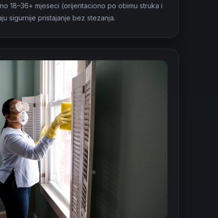
žno 18–36+ mjeseci (orijentaciono po obimu struka i
aju sigurnije pristajanje bez stezanja.