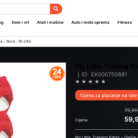
ng
Dom i vrt
Alati i mašine
Auto i moto oprema
Fitness
ara - 3kom - 18-24m
My Little Training 
ID:
EK000750881
Cijena za plaćanje na rate
79,90
59,
Cijena
My Little Training Pants – Dječje