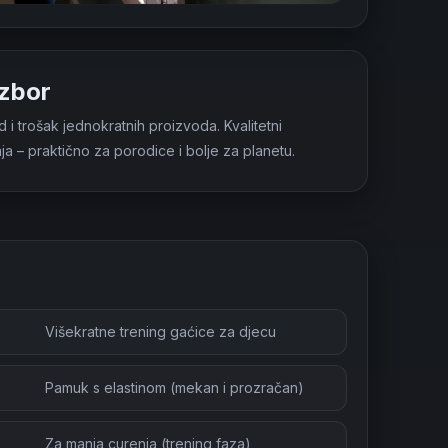
izbor
 trošak jednokratnih proizvoda. Kvalitetni
anja – praktično za porodice i bolje za planetu.
Višekratne trening gaćice za djecu
Pamuk s elastinom (mekan i prozračan)
Za manja curenja (trening faza)