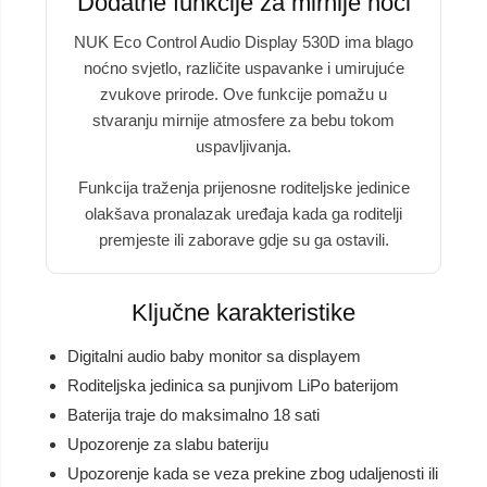
Dodatne funkcije za mirnije noći
NUK Eco Control Audio Display 530D ima blago
noćno svjetlo, različite uspavanke i umirujuće
zvukove prirode. Ove funkcije pomažu u
stvaranju mirnije atmosfere za bebu tokom
uspavljivanja.
Funkcija traženja prijenosne roditeljske jedinice
olakšava pronalazak uređaja kada ga roditelji
premjeste ili zaborave gdje su ga ostavili.
Ključne karakteristike
Digitalni audio baby monitor sa displayem
Roditeljska jedinica sa punjivom LiPo baterijom
Baterija traje do maksimalno 18 sati
Upozorenje za slabu bateriju
Upozorenje kada se veza prekine zbog udaljenosti ili