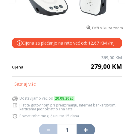
Drži sliku za zoom
Cijena za plaćanje na rate već od: 12,67 KM /mj.
i
369,00 KM
279,00 KM
Cijena
Saznaj više
Dostavljamo već od
20.08.2026
Platite gotovinom pri preuzimanju, Internet bankarstvom,
karticama jednokratno i na rate
Povrat robe moguć unutar 15 dana