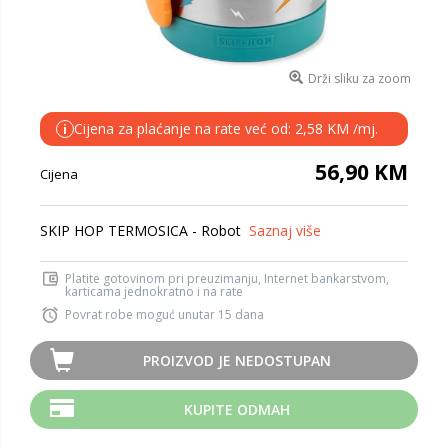
Drži sliku za zoom
Cijena za plaćanje na rate već od: 2,58 KM /mj.
i
56,90 KM
Cijena
SKIP HOP TERMOSICA - Robot
Saznaj više
Platite gotovinom pri preuzimanju, Internet bankarstvom,
karticama jednokratno i na rate
Povrat robe moguć unutar 15 dana
PROIZVOD JE NEDOSTUPAN
KUPITE ODMAH