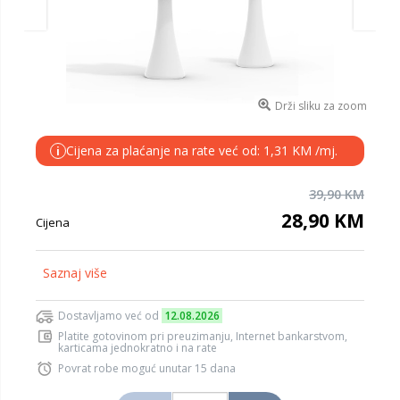
Drži sliku za zoom
Cijena za plaćanje na rate već od: 1,31 KM /mj.
i
39,90 KM
28,90 KM
Cijena
Saznaj više
Dostavljamo već od
12.08.2026
Platite gotovinom pri preuzimanju, Internet bankarstvom,
karticama jednokratno i na rate
Povrat robe moguć unutar 15 dana