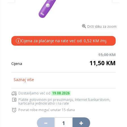
Drži sliku za zoom
Cijena za plaćanje na rate već od: 0,52 KM /mj.
i
15,00 KM
11,50 KM
Cijena
Saznaj više
Dostavljamo već od
19.08.2026
Platite gotovinom pri preuzimanju, Internet bankarstvom,
karticama jednokratno i na rate
Povrat robe moguć unutar 15 dana