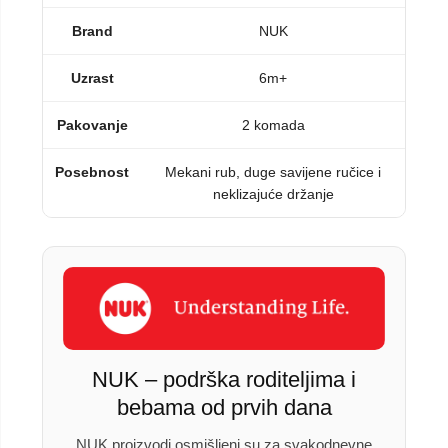
Brand
NUK
Uzrast
6m+
Pakovanje
2 komada
Posebnost
Mekani rub, duge savijene ručice i
neklizajuće držanje
NUK – podrška roditeljima i
bebama od prvih dana
NUK proizvodi osmišljeni su za svakodnevne