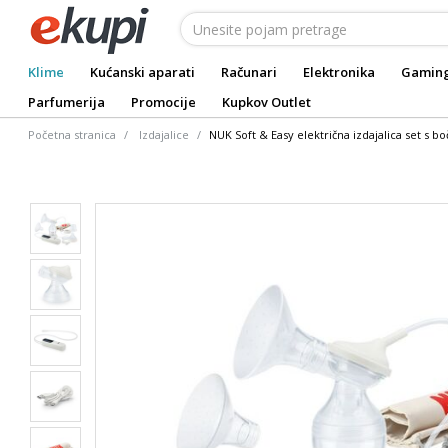
Klime
Kućanski aparati
Računari
Elektronika
Gamin
Parfumerija
Promocije
Kupkov Outlet
Početna stranica
Izdajalice
NUK Soft & Easy električna izdajalica set s b