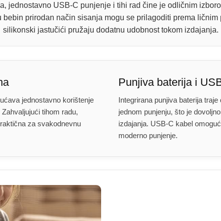
ija, jednostavno USB-C punjenje i tihi rad čine je odličnim izbo
ju bebin prirodan način sisanja mogu se prilagoditi prema lični
silikonski jastučići pružaju dodatnu udobnost tokom izdajanja.
ha
Punjiva baterija i US
ćava jednostavno korištenje
Integrirana punjiva baterija traj
. Zahvaljujući tihom radu,
jednom punjenju, što je dovoljno
i praktična za svakodnevnu
izdajanja. USB-C kabel omoguć
moderno punjenje.