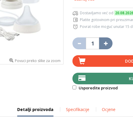
Dostavljamo već od
20.08.202
Platite gotovinom pri preuziman
Povrat robe moguć unutar 15 
Povuci preko slike za zoom
DOD
K
Usporedite proizvod
Detalji proizvoda
Specifikacije
Ocjene