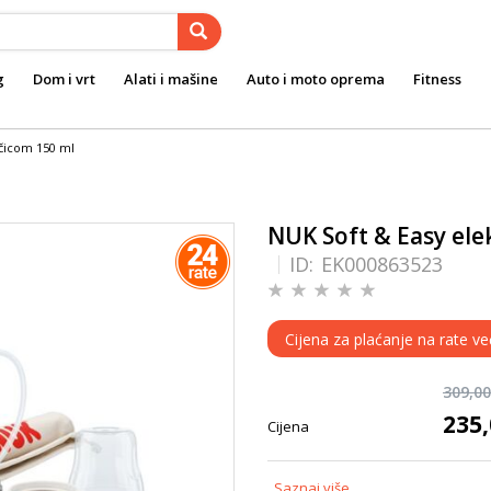
g
Dom i vrt
Alati i mašine
Auto i moto oprema
Fitness
očicom 150 ml
NUK Soft & Easy elek
ID:
EK000863523
Cijena za plaćanje na rate v
309,0
235
Cijena
Saznaj više