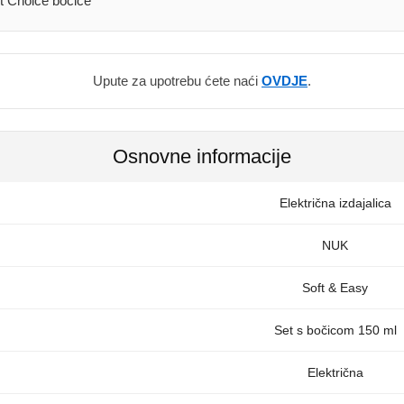
t Choice bočice
Upute za upotrebu ćete naći
OVDJE
.
Osnovne informacije
Električna izdajalica
NUK
Soft & Easy
Set s bočicom 150 ml
Električna