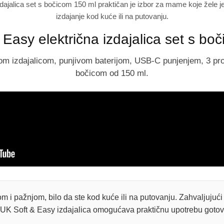
dajalica set s bočicom 150 ml praktičan je izbor za mame koje žele j
izdajanje kod kuće ili na putovanju.
Easy električna izdajalica set s bo
om izdajalicom, punjivom baterijom, USB-C punjenjem, 3 p
bočicom od 150 ml.
ćom i pažnjom, bilo da ste kod kuće ili na putovanju. Zahvaljuj
NUK Soft & Easy izdajalica omogućava praktičnu upotrebu gotov