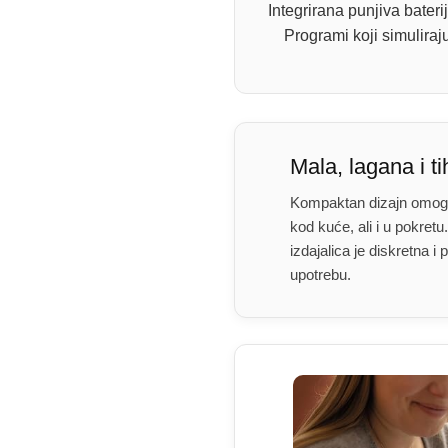
Integrirana punjiva bater
Programi koji simulira
Mala, lagana i ti
Kompaktan dizajn omogu
kod kuće, ali i u pokretu
izdajalica je diskretna 
upotrebu.