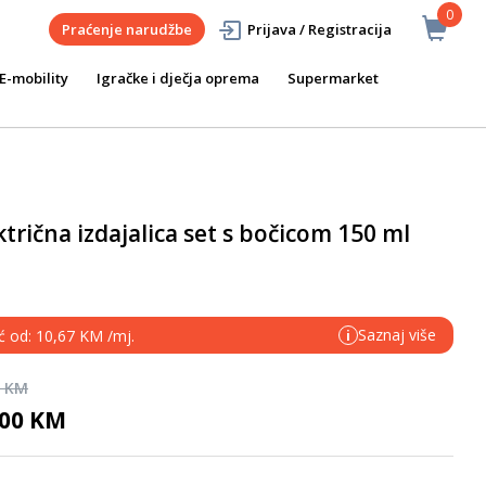
0
Praćenje narudžbe
Prijava / Registracija
E-mobility
Igračke i dječja oprema
Supermarket
trična izdajalica set s bočicom 150 ml
Saznaj više
eć od: 10,67 KM /mj.
i
0 KM
,00 KM