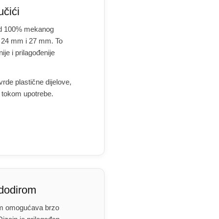
učići
 od 100% mekanog
ne: 24 mm i 27 mm. To
je i prilagođenije
vrde plastične dijelove,
u tokom upotrebe.
 dodirom
om omogućava brzo