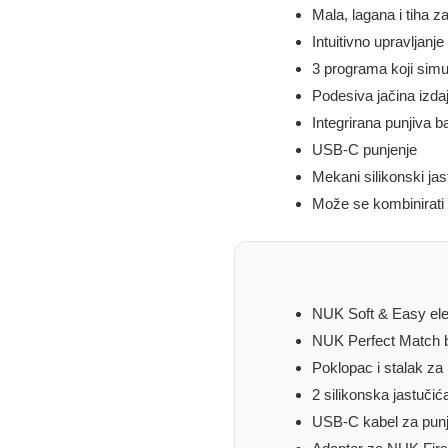
Mala, lagana i tiha z
Intuitivno upravljanj
3 programa koji simul
Podesiva jačina iz
Integrirana punjiva b
USB-C punjenje
Mekani silikonski ja
Može se kombinirat
NUK Soft & Easy elek
NUK Perfect Match b
Poklopac i stalak za
2 silikonska jastučić
USB-C kabel za punj