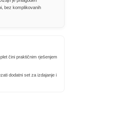
izajn je prilagođen
bi, bez komplikovanih
let čini praktičnim rješenjem
ti dodatni set za izdajanje i