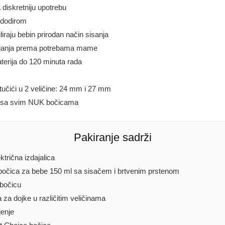
a diskretniju upotrebu
e dodirom
iraju bebin prirodan način sisanja
dajanja prema potrebama mame
aterija do 120 minuta rada
stučići u 2 veličine: 24 mm i 27 mm
i sa svim NUK bočicama
Pakiranje sadrži
trična izdajalica
očica za bebe 150 ml sa sisačem i brtvenim prstenom
 bočicu
a za dojke u različitim veličinama
enje