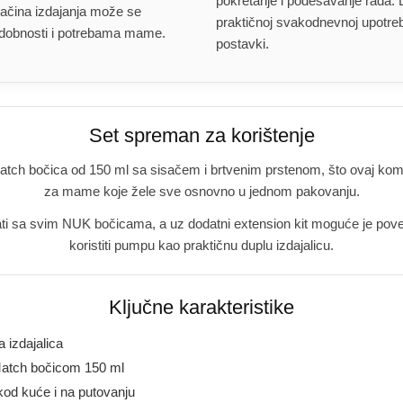
pokretanje i podešavanje rada. D
Jačina izdajanja može se
praktičnoj svakodnevnoj upotre
 udobnosti i potrebama mame.
postavki.
Set spreman za korištenje
tch bočica od 150 ml sa sisačem i brtvenim prstenom, što ovaj komp
za mame koje žele sve osnovno u jednom pakovanju.
ti sa svim NUK bočicama, a uz dodatni extension kit moguće je poveza
koristiti pumpu kao praktičnu duplu izdajalicu.
Ključne karakteristike
 izdajalica
Match bočicom 150 ml
kod kuće i na putovanju