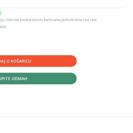
6
ju, Internet bankarstvom, karticama jednokratno i na rate
dana
AJ U KOŠARICU
UPITE ODMAH