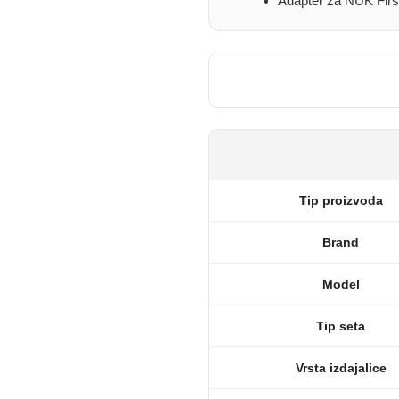
Adapter za NUK Firs
Tip proizvoda
Brand
Model
Tip seta
Vrsta izdajalice