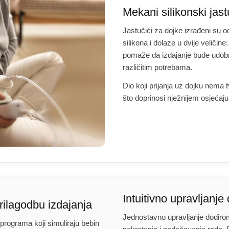
Mekani silikonski jast
Jastučići za dojke izrađeni su
silikona i dolaze u dvije veliči
pomaže da izdajanje bude udobni
različitim potrebama.
Dio koji prijanja uz dojku nema t
što doprinosi nježnijem osjećaj
Intuitivno upravljanje
rilagodbu izdajanja
Jednostavno upravljanje dodir
rograma koji simuliraju bebin