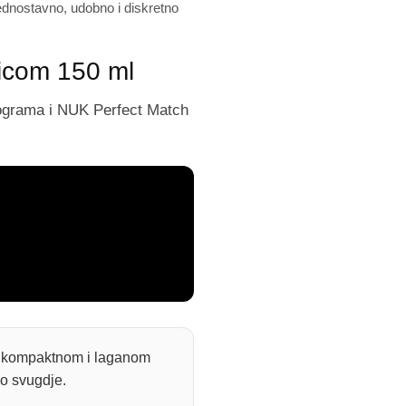
ednostavno, udobno i diskretno
čicom 150 ml
rograma i NUK Perfect Match
ući kompaktnom i laganom
o svugdje.